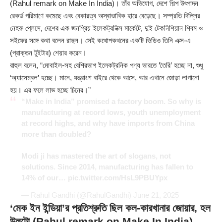
(Rahul remark on Make In India)। তাঁর অভিযোগ, দেশে শিল্প উৎপাদন
রেকর্ড পরিমাণে কমেছে এবং বেকারত্ব অস্বাভাবিক হারে বেড়েছে। সম্প্রতি দিল্লির
নেহরু প্লেসে, দেশের এক জনপ্রিয় ইলেকট্রনিক্স মার্কেটে, দুই টেকনিশিয়ান শিবম ও
সইফের সঙ্গে কথা বলেন রাহুল। সেই কথোপকথনের একটি ভিডিও তিনি এক্স-এ
(প্রাক্তন টুইটার) শেয়ার করেন।
রাহুল বলেন, “মোবাইল-সহ বেশিরভাগ ইলেকট্রনিক পণ্য ভারতে ‘তৈরি’ হচ্ছে না, শুধু
‘অ্যাসেম্বল’ হচ্ছে। মানে, যন্ত্রাংশ বাইরে থেকে আসে, আর এখানে জোড়া লাগানো
হয়। এর ফলে লাভ হচ্ছে চিনের।”
“Make in India” promised a factory boom. So why is
manufacturing at record lows, youth unemployment
at record highs, and why have imports from China
more than doubled?
Modi ji has mastered the art of slogans, not
solutions. Since 2014, manufacturing has fallen to
14% of our…
pic.twitter.com/HsL9PBUYpx
— Rahul Gandhi (@RahulGandhi)
June 21, 2025
‘মেক ইন ইন্ডিয়া’র প্রতিশ্রুতি ছিল কল-কারখানার জোয়ার, হল
উলটো (Rahul remark on Make In India)