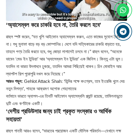
‘অ্যাসেম্বল করে চাকরি হবে না, তৈরি করলে হবে’
রাহুল
স্পষ্ট করেন, “যত খুশি আইফোন অ্যাসেম্বল করুন, এতে কাজের সুযোগ তৈরি হয়
না। শুধু মুনাফা বাড়ে বড় বড় কোম্পানির। দেশে যদি সত্যিকারের চাকরি বাড়াতে হয়,
তাহলে পণ্য তৈরি করতে হবে, শুধু জোড়া লাগালেই চলবে না।” রাহুল বলেন, “অনেকে
ভাবেন ‘মেড ইন ইন্ডিয়া’ আর ‘অ্যাসেম্বল ইন ইন্ডিয়া’ এক জিনিস। কিন্তু এটা ভুল।
যতদিন না ভারত উৎপাদনে ঢুকছে, ততদিন আমরা পিছিয়েই থাকব। চিন মোবাইল আর
ল্যাপটপ শিল্প পুরোপুরি দখল করে নিয়েছে।”
আরও পড়ুন:
Gehlot Attack Shah: ‘হিন্দির পক্ষে কংগ্রেস, তবে ইংরেজি খুলে দেয়
নতুন দিগন্ত’, শাহকে আক্রমণ অশোক গেহলোতের
বর্তমানে ভারতে অ্যাপল-এর তিনটি আইফোন অ্যাসেম্বলি প্ল্যান্ট রয়েছে, তামিলনাড়ুতে
দুটি এবং কর্ণাটকে একটি।
‘দেশীয় প্রডিউসার জন্য চাই প্রকৃত সংস্কার ও আর্থিক
সহায়তা’
রাহুল গান্ধী আরও বলেন, “ভারতের প্রয়োজন একটি মৌলিক পরিবর্তন—যেখানে লক্ষ