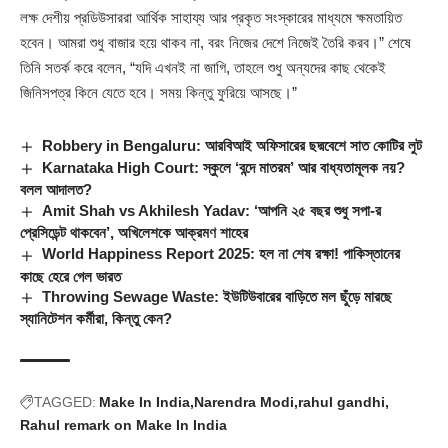
লক্ষ দেশীয় প্রডিউসাররা আর্থিক সাহায্য আর প্রকৃত সংস্কারের মাধ্যমে ক্ষমতায়িত
হবেন। আমরা শুধু বাজার হয়ে থাকব না, বরং নিজের দেশে নিজেই তৈরি করব।” শেষে
তিনি সতর্ক করে বলেন, “যদি এখনই না জাগি, তাহলে শুধু অন্যদের কাছ থেকেই
জিনিসপত্র কিনে যেতে হবে। সময় কিন্তু ফুরিয়ে আসছে।”
Robbery in Bengaluru: আরবিআই অফিসারের ছদ্মবেশে সাত কোটির লুট
Karnataka High Court: স্কুলে ‘বন্দে মাতরম’ আর বাধ্যতামূলক নয়?
বলল আদালত?
Amit Shah vs Akhilesh Yadav: ‘আপনি ২৫ বছর শুধু সপা-র
প্রেসিডেন্ট থাকবেন’, অখিলেশকে আক্রমণ শাহের
World Happiness Report 2025: হল না শেষ রক্ষা! পাকিস্তানের
কাছে হেরে গেল ভারত
Throwing Sewage Waste: ইউটিউবারের বাড়িতে মল ছুঁড়ে মারছে
স্যানিটেশন কর্মীরা, কিন্তু কেন?
TAGGED:
Make In India
Narendra Modi
rahul gandhi
Rahul remark on Make In India