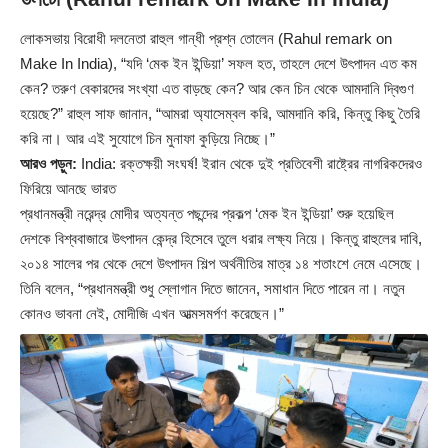
লোকসভায় বিরোধী দলনেতা রাহুল গান্ধী প্রশ্ন তোলেন (Rahul remark on
Make In India), “যদি ‘মেক ইন ইন্ডিয়া’ সফল হত, তাহলে দেশে উৎপাদন এত কম
কেন? তরুণ বেকারদের সংখ্যা এত বাড়ছে কেন? আর কেন চিন থেকে আমদানি দ্বিগুণ
হয়েছে?” রাহুল সাফ জানান, “আমরা অ্যাসেম্বল করি, আমদানি করি, কিন্তু কিছু তৈরি
করি না। আর এই সুযোগে চিন মুনাফা কুড়িয়ে নিচ্ছে।”
আরও পড়ুন:
India: রক্তক্ষয়ী সংঘর্ষ! ইরান থেকে দুই প্রতিবেশী রাষ্ট্রের নাগরিকদেরও
ফিরিয়ে আনছে ভারত
প্রধানমন্ত্রী নরেন্দ্র মোদীর অত্যন্ত পছন্দের প্রকল্প ‘মেক ইন ইন্ডিয়া’ শুরু হয়েছিল
দেশকে বিশ্ববাজারে উৎপাদন কেন্দ্র হিসেবে তুলে ধরার লক্ষ্য নিয়ে। কিন্তু রাহুলের দাবি,
২০১৪ সালের পর থেকে দেশে উৎপাদন শিল্প অর্থনীতির মাত্র ১৪ শতাংশে নেমে এসেছে।
তিনি বলেন, “প্রধানমন্ত্রী শুধু স্লোগান দিতে জানেন, সমাধান দিতে পারেন না। নতুন
কোনও ভাবনা নেই, মোদীজি এখন আত্মসমর্পণ করেছেন।”