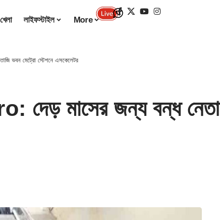
খেলা
লাইফস্টাইল
More
তাজি ভবন মেট্রো স্টেশনে এসকেলেটর
েড় মাসের জন্য বন্ধ নেতাজি