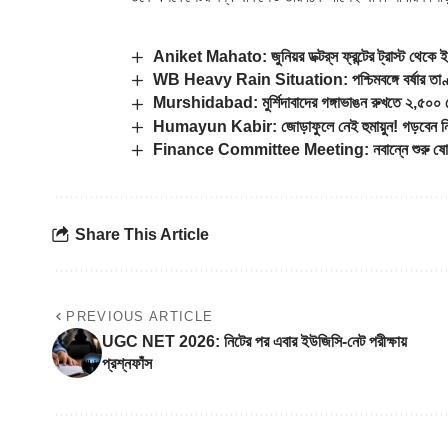
Aniket Mahato: জুনিয়র ডক্টর্‌স ফ্রন্টের ট্রাস্ট থেক
WB Heavy Rain Situation: পশ্চিমবঙ্গে বর্ষার তাণ্ডব
Murshidabad: মুর্শিদাবাদের গঙ্গাভাঙন রুখতে ২,৫০০ কো
Humayun Kabir: জোড়াফুলে নেই হুমায়ুন! গড়বেন 
Finance Committee Meeting: নবান্নে শুরু ষোড়
Share This Article
PREVIOUS ARTICLE
UGC NET 2026: নিটের পর এবার ইউজিসি-নেট পরীক্ষায়
প্রশ্নফাঁস