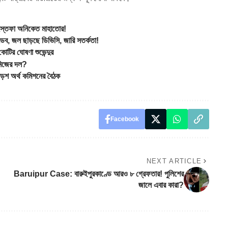
ে ইস্তফা অনিকেত মাহাতোর!
, জল ছাড়ছে ডিভিসি, জারি সতর্কতা!
টির ঘোষণা শুভেন্দুর
নিজের দল?
শ অর্থ কমিশনের বৈঠক
Facebook
NEXT ARTICLE
Baruipur Case: বারুইপুরকাণ্ডে আরও ৮ গ্রেফতার! পুলিশের
জালে এবার কারা?