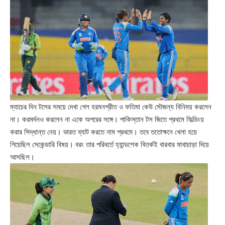
ম্যাচের দিন টসের সময়ে দেখা গেল হরমনপ্রীত ও ফতিমা কেউ সৌজন্য বিনিময় করলেন
না। করমর্দনও করলেন না একে অপরের সঙ্গে। পাকিস্তান টস জিতে প্রথমে ফিল্ডিংয়
করার সিদ্ধান্ত নেয়। ভারত ব্যাট করতে নাম প্রথমে। তবে ততোক্ষনে খেলা হয়ে
গিয়েছিল সেকেন্ডারি বিষয়। বরং তার পরিবর্তে হ্যান্ডশেক বিতর্কই বারবার মাথাচাড়া দিয়ে
আসছিল।