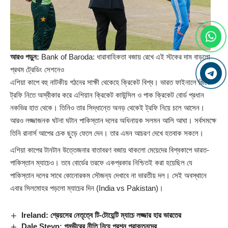
আরও পড়ুন:
Bank of Baroda: ধারাবাহিকতা বজায় রেখে এই স্টকের দাম বাড়লো
প্রথম ট্রেডিং সেশনেও
এশিয়া কাপে বহু নাটকীয় গঠনের সাক্ষী থেকেহে ক্রিকেট বিশ্ব। ভারত ফাইনালে জিতে
ট্রফি নিতে অস্বীকার করে এশিয়ান ক্রিকেট কাউন্সিল ও পাক ক্রিকেট বোর্ড প্রধান
নকভির হাত থেকে। তিনিও তার সিদ্ধান্তে অনড় থেকেই ট্রফি নিয়ে চলে আসেন।
আরও লজ্জাজনক ঘটনা ঘটান পাকিস্তান দলের অধিনায়ক সলমন আলি আঘা। সর্বসমক্ষে
তিনি রানার্স আপের চেক ছুড়ে ফেলে দেন। তার এমন আচরণ দেখে হতবাক সকলে।
এশিয়া কাপের টানটান উত্তেজনার বাতাবরণ বজায় থাকলো মেয়েদের বিশ্বকাপে ভারত-
পাকিস্তান ম্যাচেও। তবে বোর্ডের তরফে একপ্রকার নিশ্চিতই করা হয়েছিল যে
পাকিস্তান দলের সাথে কোনোরকম সৌজন্য দেখাবে না ভারতীয় দল। সেই অবস্থানে
এবার সিলমোহর পড়লো ম্যাচের দিন (
India vs Pakistan
)।
Ireland: শ্রেয়সের নেতৃত্বে টি-টোয়েন্টি ম্যাচে লজ্জার হার ভারতের
Dale Steyn: গম্ভীরের নীতি নিয়ে প্রশ্ন প্রাক্তনদের