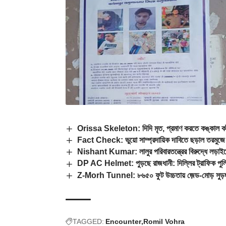
Orissa Skeleton: দিদি মৃত, প্রমাণ করতে কঙ্কাল কাঁধ
Fact Check: ভুয়ো সাম্প্রদায়িক দাবিতে ছড়াল তরমুজে 
Nishant Kumar: লালুর পরিবারতন্ত্রের বিরুদ্ধে লড়াইয
DP AC Helmet: পুড়ছে রাজধানী: দিল্লির ট্রাফিক পুলি
Z-Morh Tunnel: ৮৬৫০ ফুট উচ্চতায় জ়েড-মোড় সুড়ঙ্গ 
TAGGED:
Encounter
Romil Vohra