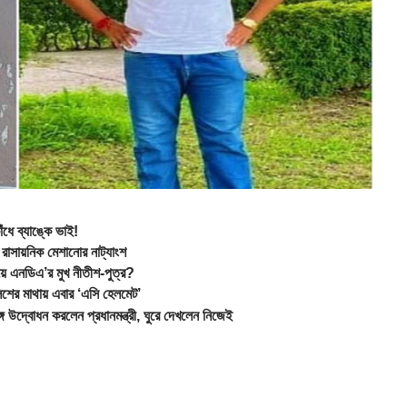
ে ব্যাঙ্কে ভাই!
রাসায়নিক মেশানোর নাট্যাংশ
়ে এনডিএ’র মুখ নীতীশ-পুত্র?
শের মাথায় এবার ‘এসি হেলমেট’
উদ্বোধন করলেন প্রধানমন্ত্রী, ঘুরে দেখলেন নিজেই