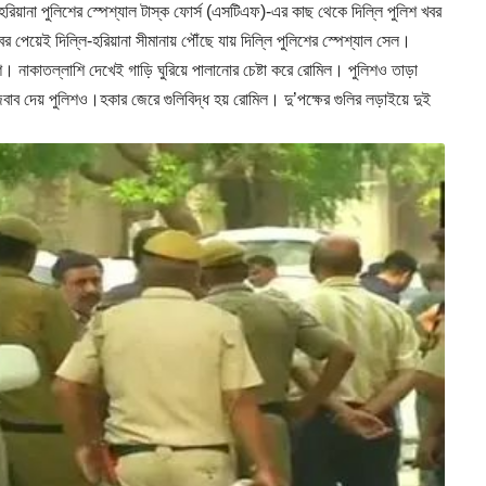
রিয়ানা পুলিশের স্পেশ্যাল টাস্ক ফোর্স (এসটিএফ)-এর কাছ থেকে দিল্লি পুলিশ খবর
েয়েই দিল্লি-হরিয়ানা সীমানায় পৌঁছে যায় দিল্লি পুলিশের স্পেশ্যাল সেল।
 নাকাতল্লাশি দেখেই গাড়ি ঘুরিয়ে পালানোর চেষ্টা করে রোমিল। পুলিশও তাড়া
বাব দেয় পুলিশও।হকার জেরে গুলিবিদ্ধ হয় রোমিল। দু’পক্ষের গুলির লড়াইয়ে দুই