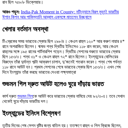
রান ছিল ৭৫৮/৮ ডিক্লেয়ার।
আরও পড়ুন:
India-Pak Moment in County: নটিংহ্যামে বিরল মুহূর্ত! ভারতীয়
ঈশান কিশন আর পাকিস্তানি আব্বাস একসঙ্গে মাতলেন উচ্ছ্বাসে
খেলার বর্তমান অবস্থা
টি-ব্রেকের সময় ভারতের স্কোর ছিল ২৯৮/৪। কেএল রাহুল ১২০* আর করুণ নায়ার ৪*
রানে অপরাজিত ছিলেন। ঋষভ পন্থ দ্বিতীয় ইনিংসেও ১১৮ রান করেন, আর কেএল
রাহুলের সঙ্গে ১৯৫ রানের পার্টনারশিপ গড়েন। দ্বিতীয় সেশনের শুরুতে ভারতের স্কোর
ছিল ১৫৩/৩। পন্থ ৩১* ও কেএল রাহুল ৭২* রানে ছিলেন। ইংল্যান্ডের বোলিংয়ের
বিরুদ্ধে তাঁরা দুর্দান্ত পাল্টা আক্রমণ চালান, দু’জনেই শতরান করেন। পন্থ শেষ পর্যন্ত
১১৮ রানে আউট হন। প্রথম সেশনের শেষে ভারতের স্কোর ছিল ১৫৩/৩। এখন শেষ
দিনে ইংল্যান্ড তাঁরা করছে ভারতের দেওয়া লক্ষ্যমাত্রা
শুভমন গিল দ্রুত আউট হলেও ঘুরে দাঁড়ায় ভারত
কার্স দ্রুত
শুভমন গিল
কে আউট করে ভারতের স্কোর নামিয়ে দেয় ৯২/৩-এ। তবে সেখান
থেকেই ঘুরে দাঁড়ায় ভারতীয় দল।
ইংল্যান্ডের ইনিংস বিশ্লেষণ
তৃতীয় দিনের শেষ সেশন বৃষ্টির জন্য বাতিল হয়। ততক্ষণে রাহুল ও গিল ক্রিজে ছিলেন,