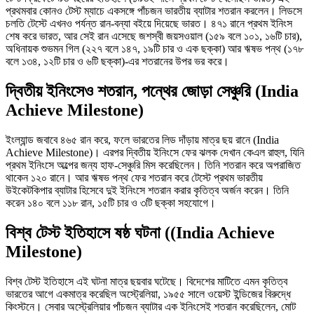
প্রথমবার কোনও টেস্ট ম্যাচে একসঙ্গে পাঁচজন ভারতীয় ব্যাটার শতরান করলেন। লিডসে
চলতি টেস্টে এখনও পর্যন্ত রান-বন্যা বইয়ে দিয়েছে ভারত। ৪৭১ রানে প্রথম ইনিংস
শেষ করে ভারত, আর সেই রান এসেছে জশস্বী জয়সওয়াল (১৫৯ বলে ১০১, ১৬টি চার),
অধিনায়ক শুভমন গিল (২২৭ বলে ১৪৭, ১৯টি চার ও এক ছক্কা) আর ঋষভ পন্থ (১৭৮
বলে ১৩৪, ১২টি চার ও ৬টি ছক্কা)-এর শতরানের উপর ভর করে।
দ্বিতীয় ইনিংসেও শতরান, পন্থের জোড়া সেঞ্চুরি (India
Achieve Milestone)
ইংল্যান্ড জবাবে ৪৬৫ রান করে, ফলে ভারতের লিড দাঁড়ায় মাত্র ছয় রানে (India
Achieve Milestone)। এরপর দ্বিতীয় ইনিংসে ফের ঝলক দেখান কেএল রাহুল, যিনি
প্রথম ইনিংসে অল্পের জন্য হাফ-সেঞ্চুরি মিস করেছিলেন। তিনি শতরান করে অপরাজিত
থাকেন ১২০ রানে। আর ঋষভ পন্থ ফের শতরান করে টেস্টে প্রথম ভারতীয়
উইকেটকিপার ব্যাটার হিসেবে দুই ইনিংসে শতরান করার কৃতিত্ব অর্জন করেন। তিনি
করেন ১৪০ বলে ১১৮ রান, ১৫টি চার ও ৩টি ছক্কা সহযোগে।
বিশ্ব টেস্ট ইতিহাসে ষষ্ঠ ঘটনা ((India Achieve
Milestone)
বিশ্ব টেস্ট ইতিহাসে এই ঘটনা মাত্র ছয়বার ঘটেছে। বিদেশের মাটিতে এমন কৃতিত্ব
ভারতের আগে একমাত্র করেছিল অস্ট্রেলিয়া, ১৯৫৫ সালে ওয়েস্ট ইন্ডিজের বিরুদ্ধে
কিংস্টনে। সেবার অস্ট্রেলিয়ার পাঁচজন ব্যাটার এক ইনিংসেই শতরান করেছিলেন, মোট