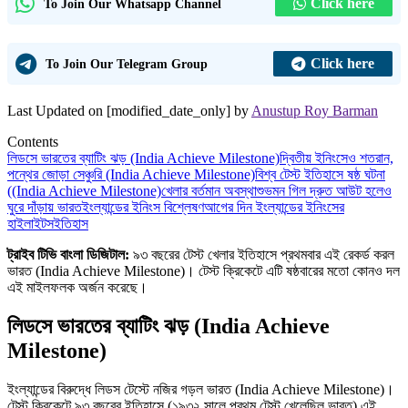
Click here
To Join Our Whatsapp Channel
Click here
To Join Our Telegram Group
Last Updated on [modified_date_only] by
Anustup Roy Barman
Contents
লিডসে ভারতের ব্যাটিং ঝড় (India Achieve Milestone)
দ্বিতীয় ইনিংসেও শতরান,
পন্থের জোড়া সেঞ্চুরি (India Achieve Milestone)
বিশ্ব টেস্ট ইতিহাসে ষষ্ঠ ঘটনা
((India Achieve Milestone)
খেলার বর্তমান অবস্থা
শুভমন গিল দ্রুত আউট হলেও
ঘুরে দাঁড়ায় ভারত
ইংল্যান্ডের ইনিংস বিশ্লেষণ
আগের দিন ইংল্যান্ডের ইনিংসের
হাইলাইটস
ইতিহাস
ট্রাইব টিভি বাংলা ডিজিটাল:
৯৩ বছরের টেস্ট খেলার ইতিহাসে প্রথমবার এই রেকর্ড করল
ভারত (India Achieve Milestone)। টেস্ট ক্রিকেটে এটি ষষ্ঠবারের মতো কোনও দল
এই মাইলফলক অর্জন করেছে।
লিডসে ভারতের ব্যাটিং ঝড় (India Achieve
Milestone)
ইংল্যান্ডের বিরুদ্ধে লিডস টেস্টে নজির গড়ল ভারত (India Achieve Milestone)।
টেস্ট ক্রিকেটে ৯৩ বছরের ইতিহাসে (১৯৩২ সালে প্রথম টেস্ট খেলেছিল ভারত) এই