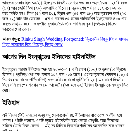
ভারতের স্কোর ছিল ৯০/২। ইংল্যান্ড দ্বিতীয় সেশনে শুরু করে ৩২৭/৫-এ। হ্যারি ব্রুক
(৫৭) আর জেমি স্মিথ (২৯) অপরাজিত ছিলেন। ব্রুক শেষ পর্যন্ত ১১২ বলে ৯৯ রান
করে আউট হন। স্মিথ (৫২ বলে ৪০), ক্রিস ওক্স (৫৫ বলে ৩৮) আর ব্রাইডন কার্স (২৩
বলে ২২) ভাল রান তোলেন। ওক্স ও কার্সের ৫৫ রানের পার্টনারশিপ ইংল্যান্ডকে ৪০০ পার
করতে সাহায্য করে। জসপ্রীত বুমরাহ (৫/৮৩) ও প্রসিদ্ধ কৃষ্ণ (৩/১২৮) ছিলেন
ভারতের সেরা বোলার।
আরও পড়ুন:
Rinku Singh Wedding Postponed: ক্রিকেটার রিঙ্কু সিং ও সাংসদ
প্রিয়া সরোজের বিয়ে পিছোল, কিন্তু কেন?
আগের দিন ইংল্যান্ডের ইনিংসের হাইলাইটস
ইংল্যান্ডের প্রথম ইনিংসের শুরু হয় ২০৯/৩-এ। ওলি পোপ (১০০
) ও ব্রুক (০
) ক্রিজে
ছিলেন। প্রসিদ্ধ পোপকে ফেরান ১৩৭ বলে ১০৬ রানে। এরপর ব্রুকের স্টোকস (২০) ও
স্মিথের (৭৩ রানের পার্টনারশিপ) সঙ্গে দুটো জোরালো জুটি তৈরি হয়। এর আগে দ্বিতীয়
দিনে ওলি পোপের শতরান ও বেন ডাকেটের (৯৪ বলে ৬২) ইনিংস ইংল্যান্ডকে মজবুত ভিত
দেয়।
ইতিহাস
এই লিডস টেস্ট ভারতের জন্য শুধু স্কোরবোর্ড নয়, ইতিহাসের পাতাতেও স্মরণীয় হয়ে
থাকল। পাঁচটি শতরান, একটি ম্যাচে উইকেটকিপারের জোড়া সেঞ্চুরি, আর বিদেশের
মাটিতে টেস্টে বিরল রেকর্ড— এই সব মিলিয়ে ক্রিকেটপ্রেমীদের অনেকদিন মনে থাকবে
এই ম্যাচ।