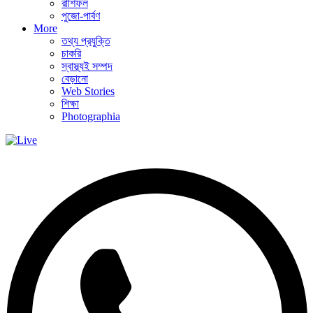
রাশিফল
পুজো-পার্বণ
More
তথ্য প্রযুক্তি
চাকরি
স্বাস্থ্যই সম্পদ
বেড়ানো
Web Stories
শিক্ষা
Photographia