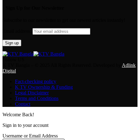
Sign Up for Our Newsletter
Subscribe to our newsletter to get our newest articles instantly!
Email address:
Follow US
K TV Bangla – © 2025 All Rights Reserved. Developed by
Adlink
Digital
Fact-checking policy
K TV Ownership & Funding
Legal Disclaimer
Terms and Conditions
Contact
Welcome Back!
Sign in to your account
Username or Email Address