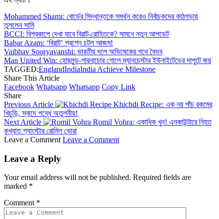
Mohammed Shami: বোর্ডের সিদ্ধান্তকে সমর্থন করেও নির্বাচকদের কাঠগড়ায়
তুললেন সামি
BCCI: বিশ্বকাপে দেখা যাবে বিরাট-রোহিতকে? সামনে নতুন আপডেট
Babar Azam: ‘বিরাট’ প্রশ্নে চটল আজম!
Vaibhav Sooryavanshi: ভারতীয় দলে অভিষেকের পথে বৈভব
Man United Win: হোয়লুন্ড-গারনাচোর গোলে ম্যানচেস্টার ইউনাইটেডের দাপুটে জয়
TAGGED:
England
India
India Achieve Milestone
Share This Article
Facebook
Whatsapp
Whatsapp
Copy Link
Share
Previous Article
Khichdi Recipe: এক নয় পাঁচ রকমের
খিচুড়ি, স্বাদে গন্ধে অতুলনীয়!
Next Article
Romil Vohra: একাধিক খুন! এনকাউন্টারে নিহত
কুখ্যাত গ্যাংস্টার রোমিল ভোরা
Leave a Comment
Leave a Comment
Leave a Reply
Your email address will not be published.
Required fields are
marked
*
Comment
*