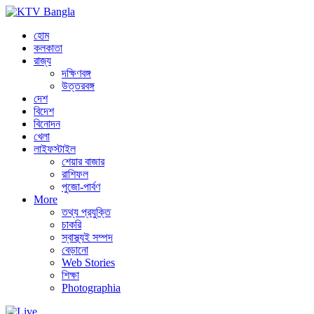
হোম
কলকাতা
রাজ্য
দক্ষিণবঙ্গ
উত্তরবঙ্গ
দেশ
বিদেশ
বিনোদন
খেলা
লাইফস্টাইল
শেয়ার বাজার
রাশিফল
পুজো-পার্বণ
More
তথ্য প্রযুক্তি
চাকরি
স্বাস্থ্যই সম্পদ
বেড়ানো
Web Stories
শিক্ষা
Photographia