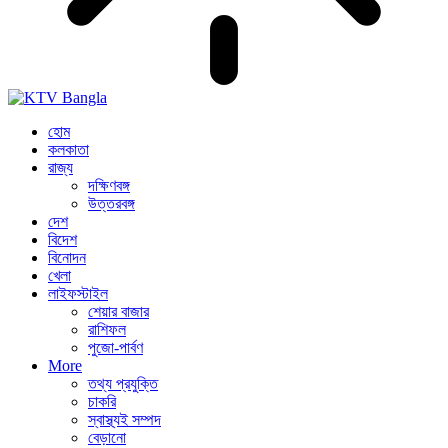
হোম
কলকাতা
রাজ্য
দক্ষিণবঙ্গ
উত্তরবঙ্গ
দেশ
বিদেশ
বিনোদন
খেলা
লাইফস্টাইল
শেয়ার বাজার
রাশিফল
পুজো-পার্বণ
More
তথ্য প্রযুক্তি
চাকরি
স্বাস্থ্যই সম্পদ
বেড়ানো