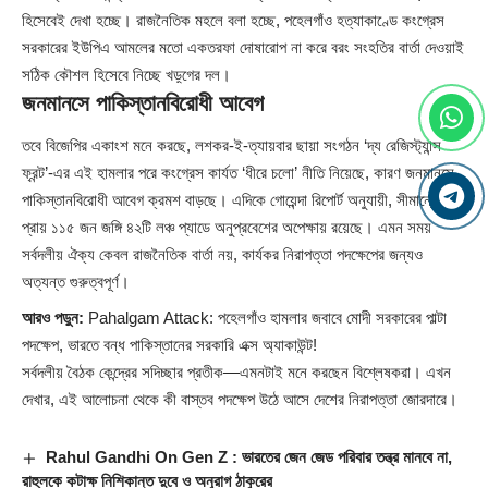
হিসেবেই দেখা হচ্ছে। রাজনৈতিক মহলে বলা হচ্ছে, পহেলগাঁও হত্যাকাণ্ডে কংগ্রেস
সরকারের ইউপিএ আমলের মতো একতরফা দোষারোপ না করে বরং সংহতির বার্তা দেওয়াই
সঠিক কৌশল হিসেবে নিচ্ছে খড়্গের দল।
জনমানসে পাকিস্তানবিরোধী আবেগ
তবে বিজেপির একাংশ মনে করছে, লশকর-ই-ত্যায়বার ছায়া সংগঠন ‘দ্য রেজিস্ট্যান্স
ফ্রন্ট’-এর এই হামলার পরে কংগ্রেস কার্যত ‘ধীরে চলো’ নীতি নিয়েছে, কারণ জনমানসে
পাকিস্তানবিরোধী আবেগ ক্রমশ বাড়ছে। এদিকে গোয়েন্দা রিপোর্ট অনুযায়ী, সীমান্তে
প্রায় ১১৫ জন জঙ্গি ৪২টি লঞ্চ প্যাডে অনুপ্রবেশের অপেক্ষায় রয়েছে। এমন সময়
সর্বদলীয় ঐক্য কেবল রাজনৈতিক বার্তা নয়, কার্যকর নিরাপত্তা পদক্ষেপের জন্যও
অত্যন্ত গুরুত্বপূর্ণ।
আরও পড়ুন:
Pahalgam Attack: পহেলগাঁও হামলার জবাবে মোদী সরকারের পাল্টা
পদক্ষেপ, ভারতে বন্ধ পাকিস্তানের সরকারি এক্স অ্যাকাউন্ট!
সর্বদলীয় বৈঠক কেন্দ্রের সদিচ্ছার প্রতীক—এমনটাই মনে করছেন বিশ্লেষকরা। এখন
দেখার, এই আলোচনা থেকে কী বাস্তব পদক্ষেপ উঠে আসে দেশের নিরাপত্তা জোরদারে।
Rahul Gandhi On Gen Z : ভারতের জেন জেড পরিবার তন্ত্র মানবে না,
রাহুলকে কটাক্ষ নিশিকান্ত দুবে ও অনুরাগ ঠাকুরের