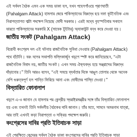
এই সর্বদল বৈঠক এমন এক সময় ডাকা হল, যখন পহেলগাঁওয়ে প্রাণঘাতী
(Pahalgam Attack) হামলার জেরে পাকিস্তানের বিরুদ্ধে ছয় দফা কূটনৈতিক এবং
নিরাপত্তাগত পাল্টা পদক্ষেপ নিয়েছে মোদী সরকার। এরই মধ্যে বৃহস্পতিবার সকালে
ভারতে পাকিস্তানের সরকারি X (সাবেক টুইটার) অ্যাকাউন্ট বন্ধ করে দেওয়া হয়।
জাতীয় সংকট (Pahalgam Attack)
বিরোধী কংগ্রেস দল এই ঘটনায় রাজনৈতিক সুবিধা নেওয়ার (Pahalgam Attack)
পথে হাঁটেনি। বরং দলের সভাপতি মল্লিকার্জুন খড়্গে স্পষ্ট করে জানিয়েছেন, ‘‘এটা
রাজনৈতিক বিবাদ নয়, জাতীয় সংকট। এখন সময় ঐক্যবদ্ধ হয়ে সন্ত্রাসের বিরুদ্ধে
দাঁড়ানোর।’’ তিনি আরও বলেন, ‘‘এই সময়ে ব্যর্থতার দিকে আঙুল তোলার থেকে অনেক
বেশি গুরুত্বপূর্ণ হল শান্তি ফিরিয়ে আনা এবং দোষীদের শাস্তি দেওয়া।’’
বিস্তারিত ফোনালাপ
খড়্গে এ-ও জানান যে হামলার পর কেন্দ্রীয় স্বরাষ্ট্রমন্ত্রীর সঙ্গে তাঁর বিস্তারিত ফোনালাপ
হয় এবং তখনই তিনি সর্বদলীয় বৈঠকের দাবি জানান। তাঁর মতে, সামনে অমরনাথ যাত্রা,
আর তাই এখনই কড়া নিরাপত্তা ও সক্রিয় পদক্ষেপ জরুরি।
কংগ্রেসের দাবির প্রতি ইতিবাচক সাড়া
এই প্রেক্ষিতে কেন্দ্রের সর্বদল বৈঠক ডাকা
কংগ্রেসের
দাবির প্রতি ইতিবাচক সাড়া