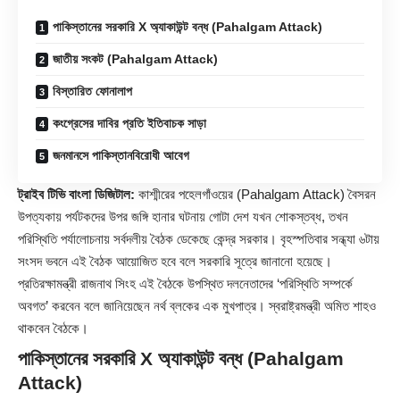
পাকিস্তানের সরকারি X অ্যাকাউন্ট বন্ধ (Pahalgam Attack)
জাতীয় সংকট (Pahalgam Attack)
বিস্তারিত ফোনালাপ
কংগ্রেসের দাবির প্রতি ইতিবাচক সাড়া
জনমানসে পাকিস্তানবিরোধী আবেগ
ট্রাইব টিভি বাংলা ডিজিটাল:
কাশ্মীরের পহেলগাঁওয়ের (Pahalgam Attack) বৈসরন
উপত্যকায় পর্যটকদের উপর জঙ্গি হানার ঘটনায় গোটা দেশ যখন শোকস্তব্ধ, তখন
পরিস্থিতি পর্যালোচনায় সর্বদলীয় বৈঠক ডেকেছে কেন্দ্র সরকার। বৃহস্পতিবার সন্ধ্যা ৬টায়
সংসদ ভবনে এই বৈঠক আয়োজিত হবে বলে সরকারি সূত্রে জানানো হয়েছে।
প্রতিরক্ষামন্ত্রী রাজনাথ সিংহ এই বৈঠকে উপস্থিত দলনেতাদের ‘পরিস্থিতি সম্পর্কে
অবগত’ করবেন বলে জানিয়েছেন নর্থ ব্লকের এক মুখপাত্র। স্বরাষ্ট্রমন্ত্রী অমিত শাহও
থাকবেন বৈঠকে।
পাকিস্তানের সরকারি X অ্যাকাউন্ট বন্ধ (Pahalgam
Attack)