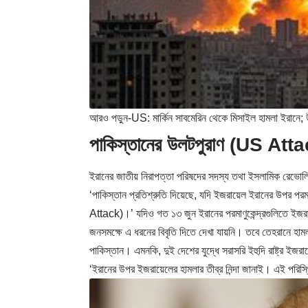
আরও পড়ুন-
US: মার্কিন সাবমেরিন থেকে মিসাইল হামলা ইরানে; 
পাকিস্তানের উলটপুরাণ
(
US Atta
ইরানের জাতীয় নিরাপত্তা পরিষদের সদস্য তথা ইসলামিক রেভো
‘পাকিস্তান প্রতিশ্রুতি দিয়েছে, যদি ইজরায়েল ইরানের উপর পর
Attack)।’ যদিও গত ১৩ জুন ইরানের পরমাণুকেন্দ্রগুলিতে ইজর
জনসমক্ষে এ ধরনের বিবৃতি দিতে দেখা যায়নি। তবে তেহরানে হামলার
পাকিস্তান। এমনকি, দুই দেশের যুদ্ধে সরাসরি ইহুদি রাষ্ট্র ইজরায
‘ইরানের উপর ইজরায়েলের হামলার তীব্র নিন্দা জানাই। এই পরিস