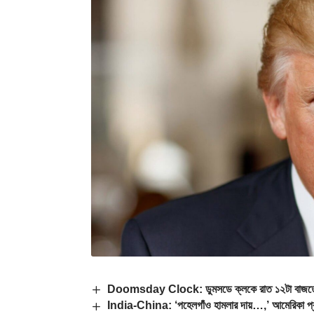
Doomsday Clock: ডুমসডে ক্লকে রাত ১২টা বাজতে বাকি 
India-China: ‘পহেলগাঁও হামলার দায়…,’ আমেরিকা প্রত