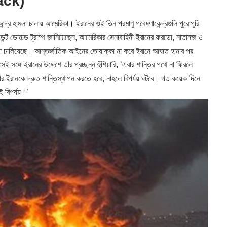
ack)
্দ্রে হামলা চালায় আমেরিকা। ইরানের ওই তিন পরমাণু গবেষণাকেন্দ্রগুলি পুরোপুরি
ন্ট ডোনাল্ড ট্রাম্প জানিয়েছেন, আমেরিকার সেনাবাহিনী ইরানের ফরডো, নাতানজ ও
লা চালিয়েছে। আন্তর্জাতিক আইনের তোয়াক্কা না করে ইরানে আঘাত হানার পর
সেই সঙ্গে ইরানের উদ্দেশে তাঁর প্রচ্ছন্ন হুঁশিয়ারি, ‘এবার শান্তির পথে না ফিরলে
এবার ইরানকে দ্রুত শান্তিস্থাপন করতে হবে, নাহলে বিপর্যয় ঘটবে। গত কয়েক দিনে
 বিপর্যয়।’