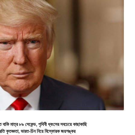
মাত্র ৮৯ সেকেন্ড, পৃথিবী ধ্বংসের সবচেয়ে কাছাকাছি
ি কৃতজ্ঞতা, ভারত-চিন নিয়ে বিস্ফোরক জয়শঙ্কর