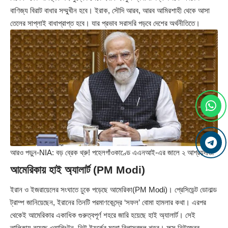
বাণিজ্য বিরাট বাধার সম্মুখীন হবে। ইরাক, সৌদি আরব, আরব আমিরশাহী থেকে আসা
তেলের সাপ্লাই বাধাপ্রাপ্ত হবে। যার প্রভাব সরাসরি পড়বে দেশের অর্থনীতিতে।
আরও পড়ুন-
NIA: বড় ব্রেক থ্রু! পহেলগাঁওকাণ্ডে এএনআই-এর জালে ২ আশ্রয়দাতা
আমেরিকায় হাই অ্যালার্ট (PM Modi)
ইরান ও ইজরায়েলের সংঘাতে ঢুকে পড়েছে আমেরিকা(PM Modi)। প্রেসিডেন্ট ডোনাল্ড
ট্রাম্প জানিয়েছেন, ইরানের তিনটি পরমাণকেন্দ্রে ‘সফল’ বোমা হামলার কথা। এরপর
থেকেই আমেরিকার একাধিক গুরুত্বপূর্ণ শহরে জারি হয়েছে হাই অ্যালার্ট। সেই
তালিকায় রয়েছে ওয়াশিংটন, নিউ ইয়র্কের মতো বিলাসবহুল শহর। ফক্স নিউজেরর