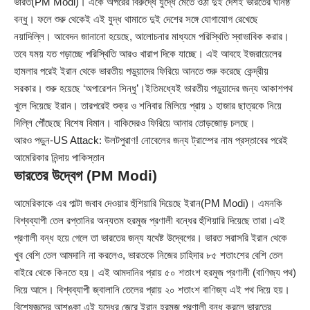
ভারত(PM Modi)। একে অপরের বিরুদ্ধে যুদ্ধে মেতে ওঠা দুই দেশই ভারতের ঘনিষ্ঠ
বন্ধু। ফলে শুরু থেকেই এই যুদ্ধ থামাতে দুই দেশের সঙ্গে যোগাযোগ রেখেছে
নয়াদিল্লি। আবেদন জানানো হয়েছে, আলোচনার মাধ্যমে পরিস্থিতি স্বাভাবিক করার।
তবে যময় যত গড়াচ্ছে পরিস্থিতি আরও খারাপ দিকে যাচ্ছে। এই আবহে ইজরায়েলের
হামলার পরেই ইরান থেকে ভারতীয় পড়ুয়াদের ফিরিয়ে আনতে শুরু করেছে কেন্দ্রীয়
সরকার। শুরু হয়েছে ‘অপারেশন সিন্ধু’।ইতিমধ্যেই ভারতীয় পড়ুয়াদের জন্য আকাশপথ
খুলে দিয়েছে ইরান। তারপরেই শুক্র ও শনিবার মিলিয়ে প্রায় ১ হাজার ছাত্রকে নিয়ে
দিল্লি পৌঁছেছে বিশেষ বিমান। বাকিদেরও ফিরিয়ে আনার তোড়জোড় চলছে।
আরও পড়ুন-
US Attack: উলটপুরাণ! নোবেলের জন্য ট্রাম্পের নাম প্রস্তাবের পরেই
আমেরিকার নিন্দায় পাকিস্তান
ভারতের উদ্বেগ (PM Modi)
আমেরিকাকে এর পাল্টা জবাব দেওয়ার হুঁশিয়ারি দিয়েছে ইরান(PM Modi)। এমনকি
বিশ্বব্যাপী তেল রপ্তানির অন্যতম হরমুজ প্রণালী বন্ধের হুঁশিয়ারি দিয়েছে তারা।এই
প্রণালী বন্ধ হয়ে গেলে তা ভারতের জন্য যথেষ্ট উদ্বেগের। ভারত সরাসরি ইরান থেকে
খুব বেশি তেল আমদানি না করলেও, ভারতকে নিজের চাহিদার ৮৫ শতাংশের বেশি তেল
বাইরে থেকে কিনতে হয়। এই আমদানির প্রায় ৫০ শতাংশ হরমুজ প্রণালী (বাণিজ্য পথ)
দিয়ে আসে। বিশ্বব্যাপী জ্বালানি তেলের প্রায় ২০ শতাংশ বাণিজ্য এই পথ দিয়ে হয়।
বিশেষজ্ঞদের আশঙ্কা এই যুদ্ধের জেরে ইরান হরমুজ প্রণালী বন্ধ করলে ভারতের