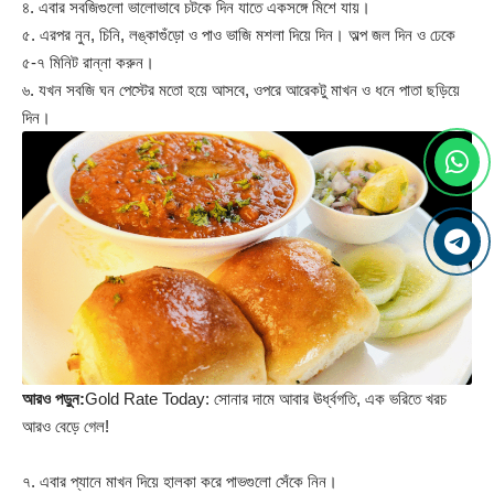
৪. এবার সবজিগুলো ভালোভাবে চটকে দিন যাতে একসঙ্গে মিশে যায়।
৫. এরপর নুন, চিনি, লঙ্কাগুঁড়ো ও পাও ভাজি মশলা দিয়ে দিন। অল্প জল দিন ও ঢেকে
৫-৭ মিনিট রান্না করুন।
৬. যখন সবজি ঘন পেস্টের মতো হয়ে আসবে, ওপরে আরেকটু মাখন ও ধনে পাতা ছড়িয়ে
দিন।
আরও পড়ুন:
Gold Rate Today: সোনার দামে আবার ঊর্ধ্বগতি, এক ভরিতে খরচ
আরও বেড়ে গেল!
৭. এবার প্যানে মাখন দিয়ে হালকা করে পাভগুলো সেঁকে নিন।