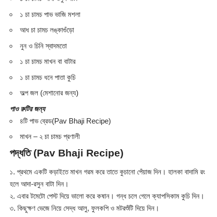
১ চা চামচ পাভ ভাজি মশলা
আধ চা চামচ লঙ্কাগুঁড়ো
নুন ও চিনি স্বাদমতো
১ চা চামচ মাখন বা বাটার
১ চা চামচ ধনে পাতা কুচি
অল্প জল (মেশানোর জন্য)
পাও রুটির জন্য
৪টি পাভ ব্রেড(Pav Bhaji Recipe)
মাখন – ২ চা চামচ প্রণালী
পদ্ধতি (Pav Bhaji Recipe)
১. প্রথমে একটি কড়াইতে মাখন গরম করে তাতে কুচানো পেঁয়াজ দিন। হালকা বাদামি রং
হলে আদা-রসুন বাটা দিন।
২. এবার টমেটো পেস্ট দিয়ে ভালো করে কষান। গন্ধ চলে গেলে ক্যাপসিকাম কুচি দিন।
৩. কিছুক্ষণ ভেজে নিয়ে সেদ্ধ আলু, ফুলকপি ও মটরশুঁটি দিয়ে দিন।