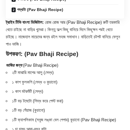
পদ্ধতি (Pav Bhaji Recipe)
ট্রাইব টিভি বাংলা ডিজিটাল:
রোজ রোজ আর (Pav Bhaji Recipe) রুটি তরকারি
খেতে চাইছে না বাড়ির খুদেরা। কিন্তু অল্প কিছু বানিয়ে দিলে কিছুক্ষন পরই খেতে
চাইছে। নাজেহাল মায়েদের জন্য রইল সহজ সমাধান। বাড়িতেই চটপট বানিয়ে ফেলুন
পাও ভাজি।
উপকরণ: (Pav Bhaji Recipe)
ভাজির জন্য
(Pav Bhaji Recipe)
২টি মাঝারি মাপের আলু (সেদ্ধ)
১ কাপ ফুলকপি (সেদ্ধ ও কুচানো)
১ কাপ মটরশুঁটি (সেদ্ধ)
১টি বড় টমেটো (সিদ্ধ করে পেস্ট করা)
১টি বড় পেঁয়াজ (কুচানো)
১টি ক্যাপসিকাম (সবুজ লঙ্কা বেল পেপার) কুচানো (
Pav Bhaji
Recipe)
১ চা চামচ আদা-রসুন বাটা