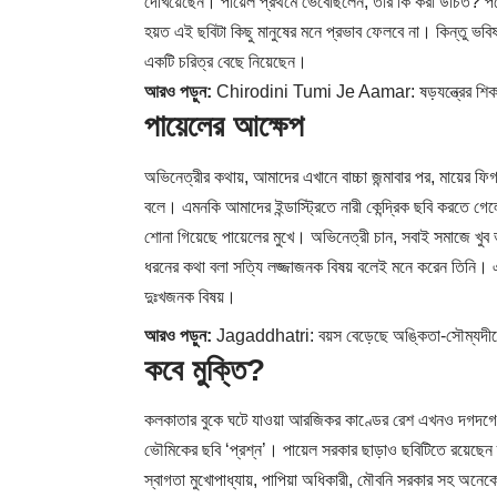
দেখিয়েছেন। পায়েল প্রথমে ভেবেছিলেন, তার কি করা উচিত? প
হয়ত এই ছবিটা কিছু মানুষের মনে প্রভাব ফেলবে না। কিন্তু ভব
একটি চরিত্র বেছে নিয়েছেন।
আরও পড়ুন:
Chirodini Tumi Je Aamar: ষড়যন্ত্রের শিকার,
পায়েলের আক্ষেপ
অভিনেত্রীর কথায়, আমাদের এখানে বাচ্চা জন্মাবার পর, মায়ের ফ
বলে। এমনকি আমাদের ইন্ডাস্ট্রিতে নারী কেন্দ্রিক ছবি করতে গে
শোনা গিয়েছে পায়েলের মুখে। অভিনেত্রী চান, সবাই সমাজে খুব
ধরনের কথা বলা সত্যি লজ্জাজনক বিষয় বলেই মনে করেন তিনি। এই 
দুঃখজনক বিষয়।
আরও পড়ুন:
Jagaddhatri: বয়স বেড়েছে অঙ্কিতা-সৌম্যদীপের
কবে মুক্তি?
কলকাতার বুকে ঘটে যাওয়া আরজিকর কাণ্ডের রেশ এখনও দগদগে 
ভৌমিকের ছবি ‘প্রশ্ন’। পায়েল সরকার ছাড়াও ছবিটিতে রয়েছেন তু
স্বাগতা মুখোপাধ্যায়, পাপিয়া অধিকারী, মৌবনি সরকার সহ অনে