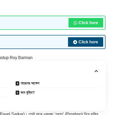
Click here
Click here
ustup Roy Barman
পায়েলের আক্ষেপ
কবে মুক্তি?
Payel Sarkar)। তারই মাঝে একগুচ্ছ ‘প্রশ্ন’ (Proshno) নিয়ে হাজির