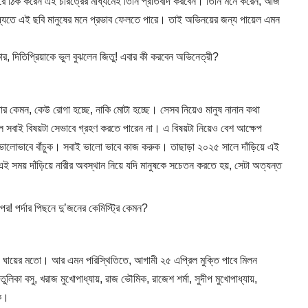
রে ঠিক করেন এই চরিত্রের মাধ্যমেই তিনি প্রতিবাদ করবেন। তিনি মনে করেন, আজ
িষ্যতে এই ছবি মানুষের মনে প্রভাব ফেলতে পারে। তাই অভিনয়ের জন্য পায়েল এমন
 দিতিপ্রিয়াকে ভুল বুঝলেন জিতু! এবার কী করবেন অভিনেত্রী?
িগার কেমন, কেউ রোগা হচ্ছে, নাকি মোটা হচ্ছে। সেসব নিয়েও মানুষ নানান কথা
লে সবাই বিষয়টা সেভাবে গ্রহণ করতে পারেন না। এ বিষয়টা নিয়েও বেশ আক্ষেপ
 ভালোভাবে বাঁচুক। সবাই ভালো ভাবে কাজ করুক। তাছাড়া ২০২৫ সালে দাঁড়িয়ে এই
সময় দাঁড়িয়ে নারীর অবস্থান নিয়ে যদি মানুষকে সচেতন করতে হয়, সেটা অত্যন্ত
! পর্দার পিছনে দু’জনের কেমিস্ট্রি কেমন?
ঘায়ের মতো। আর এমন পরিস্থিতিতে, আগামী ২৫ এপ্রিল মুক্তি পাবে মিলন
লিকা বসু, খরাজ মুখোপাধ্যায়, রাজ ভৌমিক, রাজেশ শর্মা, সুদীপ মুখোপাধ্যায়,
কে।