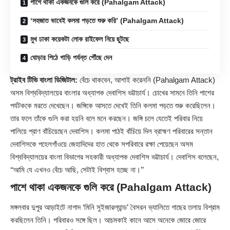
পাশে থাকা একজনকে গুলি করে (Pahalgam Attack)
‘সহজাত ভাবেই কলমা পড়তে শুরু করি’ (Pahalgam Attack)
মুখ ঢাকা কয়েকটা লোক রাইফেল নিয়ে ছুটছে
ঘোড়ার পিঠে গাড়ি পর্যন্ত পৌঁছে দেন
ট্রাইব টিভি বাংলা ডিজিটাল:
বেঁচে থাকবেন, আশাই করেননি (Pahalgam Attack)
অসম বিশ্ববিদ্যালয়ের বাংলার অধ্যাপক দেবাশিস ভট্টাচার্য। চোখের সামনে তিনি পাশের
পর্যটককে মরতে দেখেছেন। জঙ্গিকে আসতে দেখেই তিনি কলমা পড়তে শুরু করেছিলেন।
তার ফলে তাঁকে গুলি করা হয়নি বলে মনে করছেন। জঙ্গি চলে যেতেই পরিবার নিয়ে
পালিয়ে প্রাণ বাঁচিয়েছেন দেবাশিস। কলমা পাঠই বাঁচিয়ে দিল ব্রাহ্মণ পরিবারের সন্তান
দেবাশিসকে পহেলগাঁওয়ে জেহাদিদের হাত থেকে সপরিবারে রক্ষা পেয়েছেন
অসম
বিশ্ববিদ্যালয়ের
বাংলা বিভাগের সহকারী অধ্যাপক দেবাশিস ভট্টাচার্য। দেবাশিস বলেছেন,
‘‘আমি যে এখনও বেঁচে আছি, সেটাই বিশ্বাস হচ্ছে না।’’
পাশে থাকা একজনকে গুলি করে (Pahalgam Attack)
মঙ্গলবার দুপুর আড়াইটে নাগাদ ‘মিনি সুইজারল্যান্ড’ বৈসরন ভ্যালিতে গাছের তলায় বিশ্রাম
করছিলেন তিনি। পরিবারও সঙ্গে ছিল। আচমকাই কানে আসে অনেকে জোরে জোরে