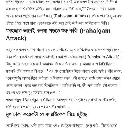
কলমা পড়ছেন। তাতে তিনিও গলা মেলান। তখনই এক জলপাই রঙের সেনা উর্দি পরা
এক জেহাদি তাঁর দিকে এগিয়ে এসে জানতে চায়, “কী করছ?” উত্তর না দিয়ে আরও
জোরে কলমা পড়ছিলেন দেবাশিসবাবু (Pahalgam Attack)। তাঁকে আর কিছু না বলে
এগিয়ে গিয়ে পাশে থাকা একজনকে গুলি করে সেই জঙ্গি বলে জানিয়েছেন তিনি।
‘সহজাত ভাবেই কলমা পড়তে শুরু করি’ (Pahalgam
Attack)
অধ্যাপক বলছেন, ‘‘পাশের গাছের তলায় দাঁড়িয়ে অনেকে বিড়বিড় করে কলমা পড়ছিলেন।
আমি তাঁদের দেখাদেখি সহজাত ভাবেই কলমা পড়তে শুরু করি (Pahalgam Attack)।
কিছু ক্ষণের মধ্যে এক জঙ্গি আমাদের দিকে এগিয়ে আসে। আমার পাশে যিনি ছিলেন,
সরাসরি তাঁর মাথায় গুলি করে।’’ এর পর দেবাশিসের দিকে তাকায় সেই জঙ্গি। তাঁর কথায়,
‘‘সোজাসুজি আমার দিকে তাকিয়ে ও জিজ্ঞেস করল, ‘কী করছ?’ আমি তখন আরও জোরে
জোরে কলমা পড়তে শুরু করে দিয়েছিলাম। আমি জানি না, কী ভেবে আমি এটা করলাম।
এর পর ওই জঙ্গি মুখ ফিরিয়ে চলে গেল।’’
আরও পড়ুন:
Pahelgam Attack: আতঙ্ক নয়, বিশ্বাসের জোরেই কাশ্মীর দর্শন,
জঙ্গি হামলার পরও মানুষের প্রতি গভীর আস্থা…
মুখ ঢাকা কয়েকটা লোক রাইফেল নিয়ে ছুটছে
দেবাশিসের কথায়, ‘গুলি চলার মতো শব্দ পেয়ে ট্যুর গাইডকে প্রশ্ন করি, কীসের শব্দ?