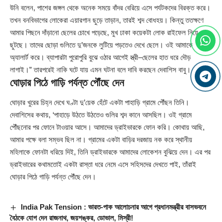
উনি বলেন, পাশের জঙ্গল থেকে অনেক সময়ে বাঁদর বেরিয়ে এসে পর্যটকদের বিরক্ত করে।
তখন বনবিভাগের লোকেরা এয়ারগান ছুড়ে তাড়ান, তারই শব্দ বোধহয়। কিন্তু ততক্ষণে
আমার পিছনে দাঁড়ানো ছেলের চোখে পড়েছে, মুখ ঢাকা কয়েকটা লোক রাইফেল নিয়ে
ছুটছে। তাদের ছোড়া গুলিতে দু’জনকে লুটিয়ে পড়তেও দেখে ছেলে। ওই আমাকে
অ্যালার্ট করে। ব্যাপারটা পুরোপুরি বুঝে ওঠার আগেই স্ত্রী–ছেলের হাত ধরে দৌড়
লাগাই।” তারপরেই নাকি ঘটে যায় এমন ঘটনা বলে দাবি করছেন দেবাশিস বাবু।
ঘোড়ার পিঠে গাড়ি পর্যন্ত পৌঁছে দেন
ঘোড়ার খুরের চিহ্ন দেখে ঘণ্টা দু’য়েক হেঁটে একটা পাহাড়ি গ্রামে পৌঁছন তিনি।
দেবাশিসের কথায়, ‘পাহাড়ে উঠতে উঠতেও গুলির শব্দ কানে আসছিল। ওই গ্রামে
পৌঁছনোর পর ফোনে টাওয়ার আসে। আমাদের ড্রাইভারকে ফোন করি। কোথায় আছি,
আমার পক্ষে বলা সম্ভব ছিল না। গ্রামের একটা বাড়ির দরজায় নক করে স্থানীয়
মহিলাকে ফোনটা ধরিয়ে দিই, তিনি ড্রাইভারকে আমাদের লোকেশন বুঝিয়ে দেন। এর পর
ড্রাইভারের কথামতোই একটা রাস্তা ধরে নেমে এসে সহিসদের দেখতে পাই, তাঁরাই
ঘোড়ার পিঠে গাড়ি পর্যন্ত পৌঁছে দেন।
India Pak Tension : ভারত-পাক আলোচনার আগে প্রধানমন্ত্রীর বাসভবনে
বৈঠকে যোগ দেন রাজনাথ, জয়শঙ্কর, ডোভাল, মিস্রী!