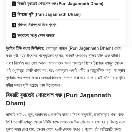
বিষয়টি বুঝতেই শোরগোল শুরু (Puri Jagannath Dham)
বিস্ময়ের সৃষ্টি (Puri Jagannath Dham)
মন্দিরের নিরাপত্তা নিয়ে প্রশ্ন
ভক্তদের মধ্যে ক্ষোভ বাড়ছে
ট্রাইব টিভি বাংলা ডিজিটাল:
রথযাত্রা সামনে (Puri Jagannath Dham) রেখে
যখন পুরী শহর উৎসবের প্রস্তুতিতে ব্যস্ত, তখনই জগন্নাথ মন্দিরে ঘটল এক ঘটনা।
এবার নিখোঁজ হয়ে গেল ভগবান জগন্নাথের জন্য প্রস্তুত বিশেষ নৈবেদ্য দশমূল মোদক।
এটি শুধুমাত্র একটি খাবার নয়, বরং একান্তই একটি ধর্মীয় ও আয়ুর্বেদিক পথ্য, যা স্নান
পূর্ণিমার পরে পক্ষকাল ধরে জগন্নাথদেবকে নিবেদন করা হয়ে থাকে। এই ঘটনা ঘিরে পুরীর
ধর্মীয় মহলে সৃষ্টি হয়েছে চরম উত্তেজনা।
বিষয়টি বুঝতেই শোরগোল শুরু (Puri Jagannath
Dham)
ঘটনাটি ঘটে ২১ জুন, অনাবসর একাদশীর রাতে। নিয়ম অনুযায়ী, রাজবৈদ্যের পক্ষ থেকে
তৈরি ৩১৩টি দশমূল মোদক নির্দিষ্ট কক্ষে ভগবানকে উৎসর্গের জন্য রাখা হয়। কিন্তু রাতে
পূজার সময় দেখা যায়, সেখান থেকে ৭০টি মোদক উধাও। প্রথম এই অনিয়মটি নজরে