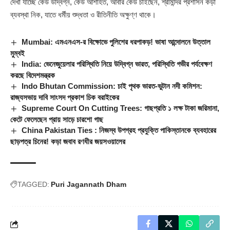
দেখা যাচ্ছে কেউ উদ্বিগ্ন, কেউ আশাহত, আবার কেউ চাইছেন, শ্রীমন্দির প্রশাসন কড়া
ব্যবস্থা নিক, যাতে ধর্মীয় শুদ্ধতা ও রীতিনীতি অক্ষুণ্ণ থাকে।
Mumbai: এমএনএস-র বিক্ষোভে পুলিশের ধরপাকড়! ভাষা আন্দোলনে উত্তাল
মুম্বই
India: ভেনেজুয়েলার পরিস্থিতি নিয়ে উদ্বিগ্ন ভারত, পরিস্থিতি গভীর পর্যবেক্ষণ
করছে বিদেশমন্ত্রক
Indo Bhutan Commission: চাই পৃথক ভারত-ভুটান নদী কমিশন:
রাজ্যসভায় দাবি সাংসদ প্রকাশ চিক বরাইকের
Supreme Court On Cutting Trees: গাছপ্রতি ১ লক্ষ টাকা জরিমানা,
কেটে ফেলেছেন প্রায় সাড়ে চারশো গাছ
China Pakistan Ties : নিজস্ব উপগ্রহ প্রযুক্তি পাকিস্তানকে ব্যবহারের
ছাড়পত্র চিনের! কড়া জবাব রণধীর জয়সওয়ালের
TAGGED:
Puri Jagannath Dham