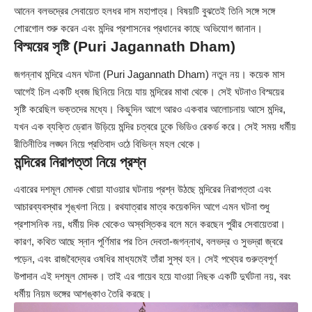
আনেন বলভদ্রের সেবায়েত হলধর দাস মহাপাত্র। বিষয়টি বুঝতেই তিনি সঙ্গে সঙ্গে
শোরগোল শুরু করেন এবং মন্দির প্রশাসনের প্রধানের কাছে অভিযোগ জানান।
বিস্ময়ের সৃষ্টি (Puri Jagannath Dham)
জগন্নাথ মন্দিরে এমন ঘটনা (
Puri Jagannath Dham
) নতুন নয়। কয়েক মাস
আগেই চিল একটি ধ্বজ ছিনিয়ে নিয়ে যায় মন্দিরের মাথা থেকে। সেই ঘটনাও বিস্ময়ের
সৃষ্টি করেছিল ভক্তদের মধ্যে। কিছুদিন আগে আরও একবার আলোচনায় আসে মন্দির,
যখন এক ব্যক্তি ড্রোন উড়িয়ে মন্দির চত্বরে ঢুকে ভিডিও রেকর্ড করে। সেই সময় ধর্মীয়
রীতিনীতির লঙ্ঘন নিয়ে প্রতিবাদ ওঠে বিভিন্ন মহল থেকে।
মন্দিরের নিরাপত্তা নিয়ে প্রশ্ন
এবারের দশমূল মোদক খোয়া যাওয়ার ঘটনায় প্রশ্ন উঠছে মন্দিরের নিরাপত্তা এবং
আচারব্যবস্থার শৃঙ্খলা নিয়ে। রথযাত্রার মাত্র কয়েকদিন আগে এমন ঘটনা শুধু
প্রশাসনিক নয়, ধর্মীয় দিক থেকেও অস্বস্তিকর বলে মনে করছেন পুরীর সেবায়েতরা।
কারণ, কথিত আছে স্নান পূর্ণিমার পর তিন দেবতা-জগন্নাথ, বলভদ্র ও সুভদ্রা জ্বরে
পড়েন, এবং রাজবৈদ্যের ওষধির মাধ্যমেই তাঁরা সুস্থ হন। সেই পথ্যের গুরুত্বপূর্ণ
উপাদান এই দশমূল মোদক। তাই এর গায়েব হয়ে যাওয়া নিছক একটি দুর্ঘটনা নয়, বরং
ধর্মীয় নিয়ম ভঙ্গের আশঙ্কাও তৈরি করছে।