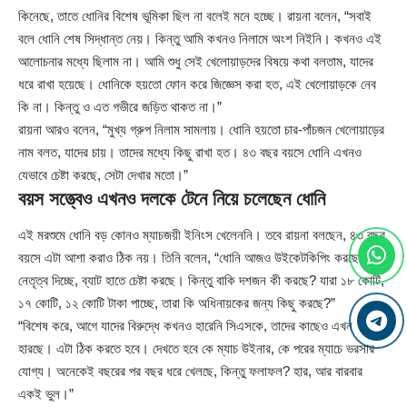
কিনেছে, তাতে ধোনির বিশেষ ভূমিকা ছিল না বলেই মনে হচ্ছে। রায়না বলেন, “সবাই
বলে ধোনি শেষ সিদ্ধান্ত নেয়। কিন্তু আমি কখনও নিলামে অংশ নিইনি। কখনও এই
আলোচনার মধ্যে ছিলাম না। আমি শুধু সেই খেলোয়াড়দের বিষয়ে কথা বলতাম, যাদের
ধরে রাখা হয়েছে। ধোনিকে হয়তো ফোন করে জিজ্ঞেস করা হত, এই খেলোয়াড়কে নেব
কি না। কিন্তু ও এত গভীরে জড়িত থাকত না।”
রায়না আরও বলেন, “মুখ্য গ্রুপ নিলাম সামলায়। ধোনি হয়তো চার-পাঁচজন খেলোয়াড়ের
নাম বলত, যাদের চায়। তাদের মধ্যে কিছু রাখা হত। ৪৩ বছর বয়সে ধোনি এখনও
যেভাবে চেষ্টা করছে, সেটা দেখার মতো।”
বয়স সত্ত্বেও এখনও দলকে টেনে নিয়ে চলেছেন ধোনি
এই মরশুমে ধোনি বড় কোনও ম্যাচজয়ী ইনিংস খেলেননি। তবে রায়না বলছেন, ৪৩ বছর
বয়সে এটা আশা করাও ঠিক নয়। তিনি বলেন, “ধোনি আজও উইকেটকিপিং করছে,
নেতৃত্ব দিচ্ছে, ব্যাট হাতে চেষ্টা করছে। কিন্তু বাকি দশজন কী করছে? যারা ১৮ কোটি,
১৭ কোটি, ১২ কোটি টাকা পাচ্ছে, তারা কি অধিনায়কের জন্য কিছু করছে?”
“বিশেষ করে, আগে যাদের বিরুদ্ধে কখনও হারেনি সিএসকে, তাদের কাছেও এখন
হারছে। এটা ঠিক করতে হবে। দেখতে হবে কে ম্যাচ উইনার, কে পরের ম্যাচে ভরসার
যোগ্য। অনেকেই বছরের পর বছর ধরে খেলছে, কিন্তু ফলাফল? হার, আর বারবার
একই ভুল।”