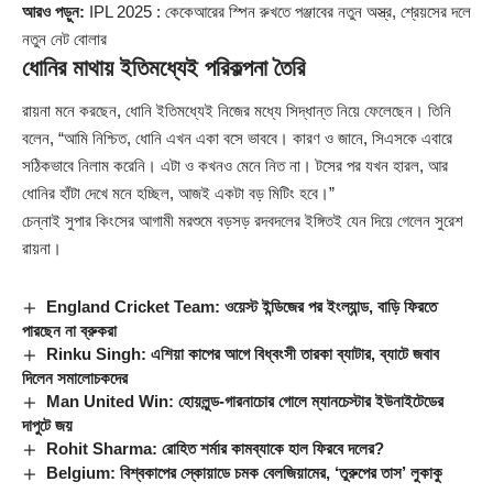
আরও পড়ুন:
IPL 2025 : কেকেআরের স্পিন রুখতে পঞ্জাবের নতুন অস্ত্র, শ্রেয়সের দলে
নতুন নেট বোলার
ধোনির মাথায় ইতিমধ্যেই পরিকল্পনা তৈরি
রায়না মনে করছেন, ধোনি ইতিমধ্যেই নিজের মধ্যে সিদ্ধান্ত নিয়ে ফেলেছেন। তিনি
বলেন, “আমি নিশ্চিত, ধোনি এখন একা বসে ভাববে। কারণ ও জানে, সিএসকে এবারে
সঠিকভাবে নিলাম করেনি। এটা ও কখনও মেনে নিত না। টসের পর যখন হারল, আর
ধোনির হাঁটা দেখে মনে হচ্ছিল, আজই একটা বড় মিটিং হবে।”
চেন্নাই সুপার কিংসের আগামী মরশুমে বড়সড় রদবদলের ইঙ্গিতই যেন দিয়ে গেলেন সুরেশ
রায়না।
England Cricket Team: ওয়েস্ট ইন্ডিজের পর ইংল্যান্ড, বাড়ি ফিরতে
পারছেন না ব্রুকরা
Rinku Singh: এশিয়া কাপের আগে বিধ্বংসী তারকা ব্যাটার, ব্যাটে জবাব
দিলেন সমালোচকদের
Man United Win: হোয়লুন্ড-গারনাচোর গোলে ম্যানচেস্টার ইউনাইটেডের
দাপুটে জয়
Rohit Sharma: রোহিত শর্মার কামব্যাকে হাল ফিরবে দলের?
Belgium: বিশ্বকাপের স্কোয়াডে চমক বেলজিয়ামের, ‘তুরুপের তাস’ লুকাকু