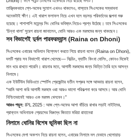
Dhoni)। ফলে পয়েন্ট টেবিলের একেবারে নিচে রয়েছে দলটি।
তাত্ত্বিকভাবে প্লে-অফের সুযোগ এখনও থাকলেও, বাস্তবে সিএসকের সম্ভাবনা
অনেকটাই ক্ষীণ। এই খারাপ ফলাফল নিয়ে এখন দলে বড়সড় পরিবর্তনের জল্পনা শুরু
হয়েছে। পাশাপাশি মহেন্দ্র সিং ধোনির ভবিষ্যৎ নিয়েও প্রশ্ন উঠেছে। তবে সিএসকের
‘চিন্না থালা’ সুরেশ রায়না জানালেন, ধোনি আরও এক মরশুমের জন্য থাকছেন।
সব বিভাগেই দুর্বল পারফরম্যান্স (Raina on Dhoni)
সিএসকের এবারের অভিযান বিশ্লেষণ করতে গিয়ে
রায়না
বলেন (Raina on Dhoni),
দলটি প্রায় সব বিভাগেই খারাপ খেলেছে— ফিল্ডিং, ব্যাটিং কিংবা বোলিং, কোনও দিকেই
মান ধরে রাখতে পারেনি। রায়নার মতে, আগামী মরশুমের জন্য ভিত্তি তৈরি হবে আসন্ন
নিলামে।
এক ইউটিউব ভিডিওতে স্পোর্টস প্রেজেন্টার যতীন সপ্রুর সঙ্গে আড্ডায় রায়না বলেন,
“আমি আশা করি আগামী মরশুমে ওরা আরও ভালো পরিকল্পনা করে আসবে। আর ধোনি
নিশ্চিতভাবেই আরও এক মরশুম খেলবেন।”
আরও পড়ুন:
IPL 2025 : আজ প্লে-অফের আশা বাঁচিয়ে রাখার লড়াই নাইটদের,
প্রাক্তন অধিনায়ক শ্রেয়সের বিরুদ্ধে জিততে মরিয়া রাহানেরা
নিলামে ধোনির বিশেষ ভূমিকা ছিল না
সিএসকের মেগা অকশন নিয়ে রায়না বলেন, এবারের নিলামে দল যেভাবে খেলোয়াড়