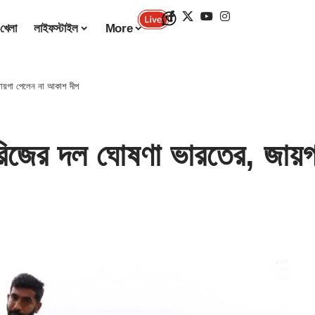
খেলা
লাইফস্টাইল
More
ায়গা পেলেন না আকাশ দীপ
িজের দল ঘোষণা ভারতের, জায়গ