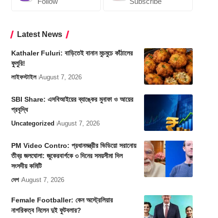
Follow
Subscribe
Latest News
Kathaler Fuluri: বাড়িতেই বানান মুচমুচে কাঁঠালের
ফুলুরি!
লাইফস্টাইল
August 7, 2026
SBI Share: এসবিআইয়ের ব্যাঙ্কের মুনাফা ও আয়ের
প্রবৃদ্ধি
Uncategorized
August 7, 2026
PM Video Contro: প্রধানমন্ত্রীর ভিডিয়ো সরানোয়
তীব্র জলঘোলা: জুকেরবার্গকে ৩ দিনের সময়সীমা দিল
সংসদীয় কমিটি
দেশ
August 7, 2026
Female Footballer: কেন অস্ট্রেলিয়ার
নাগরিকত্ব নিলেন দুই ফুটবলার?