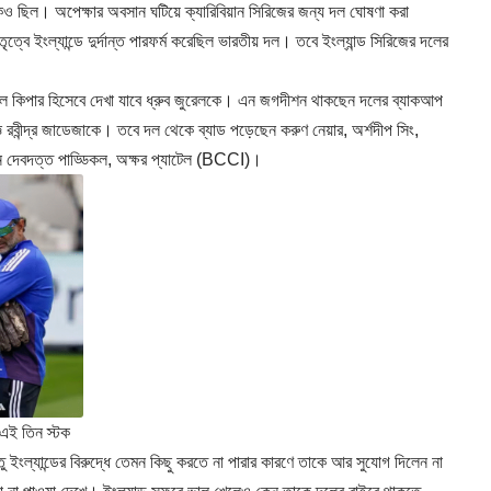
েও ছিল। অপেক্ষার অবসান ঘটিয়ে ক্যারিবিয়ান সিরিজের জন্য দল ঘোষণা করা
 ইংল্যান্ডে দুর্দান্ত পারফর্ম করেছিল ভারতীয় দল। তবে ইংল্যান্ড সিরিজের দলের
ে কিপার হিসেবে দেখা যাবে ধ্রুব জুরেলকে। এন জগদীশন থাকছেন দলের ব্যাকআপ
 রবীন্দ্র জাডেজাকে। তবে দল থেকে ব্যাড পড়েছেন করুণ নেয়ার, অর্শদীপ সিং,
েন দেবদত্ত পাড্ডিকল, অক্ষর প্যাটেল (BCCI)।
 এই তিন স্টক
তু ইংল্যান্ডের বিরুদ্ধে তেমন কিছু করতে না পারার কারণে তাকে আর সুযোগ দিলেন না