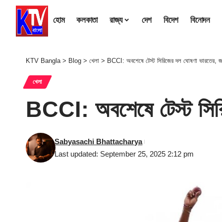
হোম
কলকাতা
রাজ্য
দেশ
বিদেশ
বিনোদন
KTV Bangla
>
Blog
>
খেলা
>
BCCI: অবশেষে টেস্ট সিরিজের দল ঘোষণা ভারতের, জ
খেলা
BCCI: অবশেষে টেস্ট সির
Sabyasachi Bhattacharya
Last updated: September 25, 2025 2:12 pm