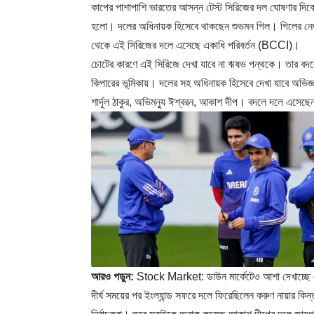
কাপের পাশাপাশি ভারতের আসন্ন টেস্ট সিরিজের দল ঘোষণার দিক
হলো। দলের অধিনায়ক হিসেবে থাকছেন শুভমন গিল। গিলের নেতৃত্বে
থেকে এই সিরিজের দলে এসেছে একাধি পরিবর্তন (BCCI)।
চোটের কারণে এই সিরিজে দেখা যাবে না ঋষভ পন্থকে। তার বদল
কিপারের ভূমিকায়। দলের সহ অধিনায়ক হিসেবে দেখা যাবে অভিজ্ঞ
শার্দূল ঠাকুর, অভিমন্যু ঈশ্বরন, আকাশ দীপ। বদলে দলে এসেছ
আরও পড়ুন:
Stock Market: ডাউন মার্কেটেও আশা দেখাচ্ছে
দীর্ঘ সময়ের পর ইংল্যান্ড সফরে দলে ফিরেছিলেন করুণ নায়ার কিন্