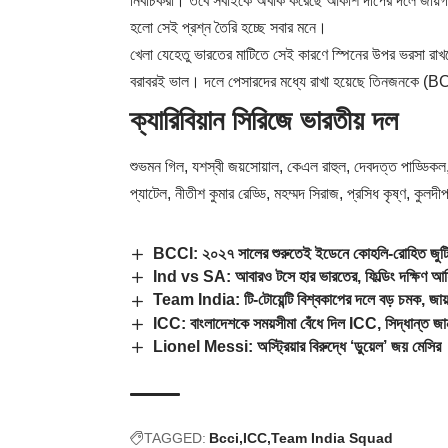
নির্বাচকরা। তবে সবাইকে অবাক করেছে আকাশ দীপের দলে জায়গা
হলো সেই প্রশ্ন তৈরি হচ্ছে সবার মনে।
খেলা যেহেতু ভারতের মাটিতে সেই কারণে স্পিনের উপর ভরসা রাখ
বরাবরই ভাল। দলে পেসারদের মধ্যে রাখা হয়েছে তিনজনকে (
BC
ক্যারিবিয়ান সিরিজে ভারতীয় দল
শুভমন গিল, যশস্বী জয়সোয়াল, কেএল রাহুল, দেবদত্ত পাড্ডিকল, সাই
প্যাটেল, নীতীশ কুমার রেড্ডি, মহম্মদ সিরাজ, প্রসিধ কৃষ্ণ, কুল
BCCI: ২০২৭ সালের শুরুতেই ইডেনে কোহলি-রোহিত জুট
Ind vs SA: আবারও টসে হার ভারতের, ফিল্ডিং দক্ষিণ আফ
Team India: টি-টোয়েন্টি বিশ্বকাপের দলে বড় চমক, জায়
ICC: বাংলাদেশকে সময়সীমা বেঁধে দিল ICC, সিদ্ধান্ত জা
Lionel Messi: অস্ট্রিয়ার বিরুদ্ধে ‘ডুয়েল’ জয় মেসির
TAGGED:
Bcci
ICC
Team India Squad