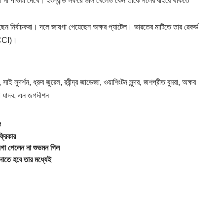
 না পাওয়া দেখে। ইংল্যান্ড সফরে ভাল খেলেও কেন তাকে দলের বাইরে থাকতে
ছেন নির্বাচকরা। দলে জায়গা পেয়েছেন অক্ষর প্যাটেল। ভারতের মাটিতে তার রেকর্ড
CI
)।
 সুদর্শন, ধ্রুব জুরেল, রবীন্দ্র জাডেজা, ওয়াশিংটন সুন্দর, জশপ্রীত বুমরা, অক্ষর
দীপ যাদব, এন জগদীশন
ি
্রিকার
গা পেলেন না শুভমন গিল
নাতে হবে তার মধ্যেই