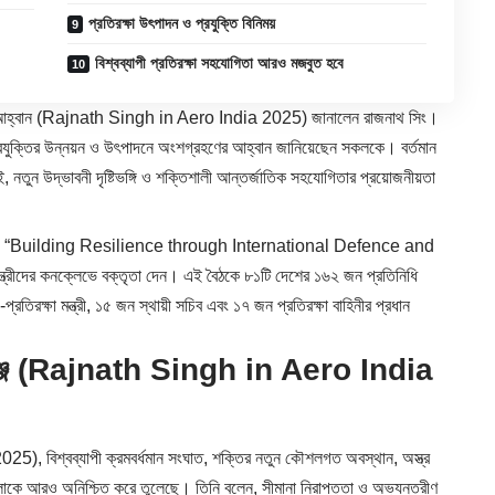
প্রতিরক্ষা উৎপাদন ও প্রযুক্তি বিনিময়
বিশ্বব্যাপী প্রতিরক্ষা সহযোগিতা আরও মজবুত হবে
 আহ্বান (Rajnath Singh in Aero India 2025) জানালেন রাজনাথ সিং।
ষা প্রযুক্তির উন্নয়ন ও উৎপাদনে অংশগ্রহণের আহ্বান জানিয়েছেন সকলকে। বর্তমান
াই, নতুন উদ্ভাবনী দৃষ্টিভঙ্গি ও শক্তিশালী আন্তর্জাতিক সহযোগিতার প্রয়োজনীয়তা
য়া-২০২৫-এ “Building Resilience through International Defence and
দের কনক্লেভে বক্তৃতা দেন। এই বৈঠকে ৮১টি দেশের ১৬২ জন প্রতিনিধি
্রতিরক্ষা মন্ত্রী, ১৫ জন স্থায়ী সচিব এবং ১৭ জন প্রতিরক্ষা বাহিনীর প্রধান
্যালেঞ্জ (Rajnath Singh in Aero India
), বিশ্বব্যাপী ক্রমবর্ধমান সংঘাত, শক্তির নতুন কৌশলগত অবস্থান, অস্ত্র
ঙ্খলাকে আরও অনিশ্চিত করে তুলেছে। তিনি বলেন, সীমানা নিরাপত্তা ও অভ্যন্তরীণ