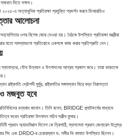
ী সমাধান দিতে সক্ষম।
২৫-এ অত্যাধুনিক প্রতিরক্ষা প্রযুক্তি প্রদর্শন করবে ডিআরডিও
ত্তার আলোচনা
হযোগিতার ওপর বিশেষ জোর দেওয়া হয়। বৈঠকে উপস্থিত প্রতিরক্ষা মন্ত্রীরা
ধরার মতো সমস্যাগুলো প্রতিরোধে একসঙ্গে কাজ করার প্রতিশ্রুতি দেন।
়
্তির স্থানান্তর, যৌথ উন্নয়ন ও উৎপাদনের আগ্রহ প্রকাশ করে। তারা ভারতকে
েয়।
্ট্রপতি দ্রৌপদী মুর্মুর, রাষ্ট্রপতির সঙ্গমস্নান ঘিরে কড়া নিরাপত্তা
আরও মজবুত হবে
ী প্রতিনিধিদের ধন্যবাদ জানান। তিনি বলেন, BRIDGE প্ল্যাটফর্মের মাধ্যমে
িত্ব করেন প্রতিরক্ষা উৎপাদন সচিব সঞ্জীব কুমার।
হিনী প্রধান অ্যাডমিরাল দিনেশ কে ত্রিপাঠি, স্থলসেনা প্রধান জেনারেল উপেন্দ্র
েশ কুমার সিং এবং DRDO-র চেয়ারম্যান ড. সমীর ভি কামাত উপস্থিত ছিলেন।