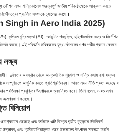
যুদ্ধ কৌশল এখন শান্তিকালেও গুরুত্বপূর্ণ জাতীয় পরিকাঠামোকে আক্রমণ করতে
বভৌমত্বের প্রচলিত সংজ্ঞাকে চ্যালেঞ্জ করছে।
jnath Singh in Aero India 2025)
্রিম বুদ্ধিমত্তা (AI), কোয়ান্টাম প্রযুক্তি, হাইপারসনিক অস্ত্র ও নির্দেশিত
ে পরিবর্তন করছে। এই পরিবর্তন ভবিষ্যতের যুদ্ধ কৌশলের ওপর গভীর প্রভাব ফেলবে
 লক্ষ্য
্বাসী। দুর্বলতার অবস্থান থেকে আন্তর্জাতিক শৃঙ্খলা ও শান্তি বজায় রাখা সম্ভব
্ষমতাকে সম্পূর্ণরূপে আধুনিক করতে প্রতিশ্রুতিবদ্ধ। ভারত এমন নীতি গ্রহণ করেছে যা
মান প্রতিরক্ষা প্রযুক্তির উৎপাদনকে ত্বরান্বিত করে। তিনি বলেন, ভারত এখন
েবে আত্মপ্রকাশ করেছে।
্তি বিনিয়োগ
্লেখযোগ্যভাবে বেড়েছে এবং বর্তমানে এটি বিশ্বের তৃতীয় বৃহত্তম ইউনিকর্ন
গত উদ্ভাবন, এবং প্রতিযোগিতামূলক খরচে উচ্চমানের উৎপাদন সক্ষমতা অর্জন