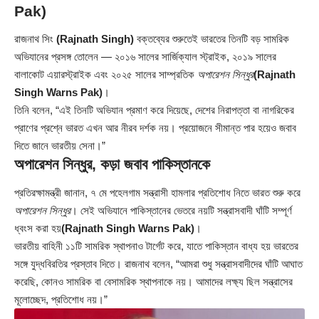
Pak)
রাজনাথ সিং
(Rajnath Singh)
বক্তব্যের শুরুতেই ভারতের তিনটি বড় সামরিক
অভিযানের প্রসঙ্গ তোলেন — ২০১৬ সালের সার্জিক্যাল স্ট্রাইক, ২০১৯ সালের
বালাকোট এয়ারস্ট্রাইক এবং ২০২৫ সালের সাম্প্রতিক
অপারেশন সিন্ধুর
(Rajnath
Singh Warns Pak)
।
তিনি বলেন, “এই তিনটি অভিযান প্রমাণ করে দিয়েছে, দেশের নিরাপত্তা বা নাগরিকের
প্রাণের প্রশ্নে ভারত এখন আর নীরব দর্শক নয়। প্রয়োজনে সীমান্ত পার হয়েও জবাব
দিতে জানে ভারতীয় সেনা।”
অপারেশন সিন্ধুর, কড়া জবাব পাকিস্তানকে
প্রতিরক্ষামন্ত্রী জানান, ৭ মে পহেলগাম সন্ত্রাসী হামলার প্রতিশোধ নিতে ভারত শুরু করে
অপারেশন সিন্ধুর
। সেই অভিযানে পাকিস্তানের ভেতরে নয়টি সন্ত্রাসবাদী ঘাঁটি সম্পূর্ণ
ধ্বংস করা হয়
(Rajnath Singh Warns Pak)
।
ভারতীয় বাহিনী ১১টি সামরিক স্থাপনাও টার্গেট করে, যাতে পাকিস্তান বাধ্য হয় ভারতের
সঙ্গে যুদ্ধবিরতির প্রস্তাব দিতে। রাজনাথ বলেন, “আমরা শুধু সন্ত্রাসবাদীদের ঘাঁটি আঘাত
করেছি, কোনও সামরিক বা বেসামরিক স্থাপনাকে নয়। আমাদের লক্ষ্য ছিল সন্ত্রাসের
মূলোচ্ছেদ, প্রতিশোধ নয়।”