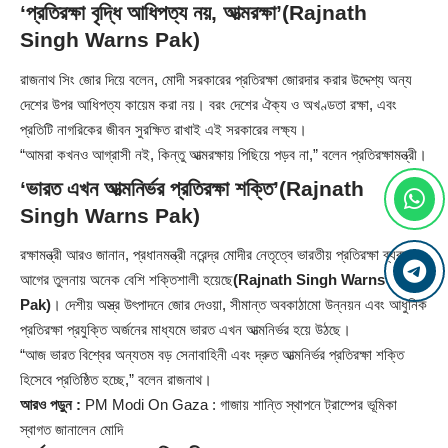
‘প্রতিরক্ষা বৃদ্ধি আধিপত্য নয়, আত্মরক্ষা’(Rajnath
Singh Warns Pak)
রাজনাথ সিং জোর দিয়ে বলেন, মোদী সরকারের প্রতিরক্ষা জোরদার করার উদ্দেশ্য অন্য
দেশের উপর আধিপত্য কায়েম করা নয়। বরং দেশের ঐক্য ও অখণ্ডতা রক্ষা, এবং
প্রতিটি নাগরিকের জীবন সুরক্ষিত রাখাই এই সরকারের লক্ষ্য।
“আমরা কখনও আগ্রাসী নই, কিন্তু আত্মরক্ষায় পিছিয়ে পড়ব না,” বলেন প্রতিরক্ষামন্ত্রী।
‘ভারত এখন আত্মনির্ভর প্রতিরক্ষা শক্তি’(Rajnath
Singh Warns Pak)
রক্ষামন্ত্রী আরও জানান, প্রধানমন্ত্রী নরেন্দ্র মোদীর নেতৃত্বে ভারতীয় প্রতিরক্ষা ব্যবস্থা
আগের তুলনায় অনেক বেশি শক্তিশালী হয়েছে
(Rajnath Singh Warns
Pak)
। দেশীয় অস্ত্র উৎপাদনে জোর দেওয়া, সীমান্ত অবকাঠামো উন্নয়ন এবং আধুনিক
প্রতিরক্ষা প্রযুক্তি অর্জনের মাধ্যমে ভারত এখন আত্মনির্ভর হয়ে উঠছে।
“আজ ভারত বিশ্বের অন্যতম বড় সেনাবাহিনী এবং দ্রুত আত্মনির্ভর প্রতিরক্ষা শক্তি
হিসেবে প্রতিষ্ঠিত হচ্ছে,” বলেন রাজনাথ।
আরও পড়ুন :
PM Modi On Gaza : গাজায় শান্তি স্থাপনে ট্রাম্পের ভূমিকা
স্বাগত জানালেন মোদি