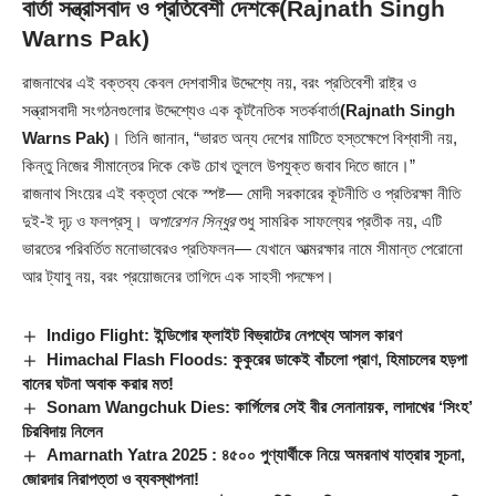
বার্তা সন্ত্রাসবাদ ও প্রতিবেশী দেশকে(Rajnath Singh
Warns Pak)
রাজনাথের এই বক্তব্য কেবল দেশবাসীর উদ্দেশ্যে নয়, বরং প্রতিবেশী রাষ্ট্র ও
সন্ত্রাসবাদী সংগঠনগুলোর উদ্দেশ্যেও এক কূটনৈতিক সতর্কবার্তা
(Rajnath Singh
Warns Pak)
। তিনি জানান, “ভারত অন্য দেশের মাটিতে হস্তক্ষেপে বিশ্বাসী নয়,
কিন্তু নিজের সীমান্তের দিকে কেউ চোখ তুললে উপযুক্ত জবাব দিতে জানে।”
রাজনাথ সিংয়ের এই বক্তৃতা থেকে স্পষ্ট— মোদী সরকারের কূটনীতি ও প্রতিরক্ষা নীতি
দুই-ই দৃঢ় ও ফলপ্রসূ।
অপারেশন সিন্ধুর
শুধু সামরিক সাফল্যের প্রতীক নয়, এটি
ভারতের পরিবর্তিত মনোভাবেরও প্রতিফলন— যেখানে আত্মরক্ষার নামে সীমান্ত পেরোনো
আর ট্যাবু নয়, বরং প্রয়োজনের তাগিদে এক সাহসী পদক্ষেপ।
Indigo Flight: ইন্ডিগোর ফ্লাইট বিভ্রাটের নেপথ্যে আসল কারণ
Himachal Flash Floods: কুকুরের ডাকেই বাঁচলো প্রাণ, হিমাচলের হড়পা
বানের ঘটনা অবাক করার মত!
Sonam Wangchuk Dies: কার্গিলের সেই বীর সেনানায়ক, লাদাখের ‘সিংহ’
চিরবিদায় নিলেন
Amarnath Yatra 2025 : ৪৫০০ পুণ্যার্থীকে নিয়ে অমরনাথ যাত্রার সূচনা,
জোরদার নিরাপত্তা ও ব্যবস্থাপনা!