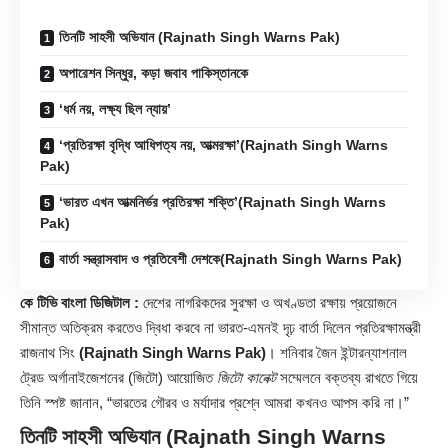
তিনটি সাহসী অভিযান (Rajnath Singh Warns Pak)
অপারেশন সিন্ধুর, কড়া জবাব পাকিস্তানকে
‘ধর্ম নয়, লক্ষ্য ছিল ন্যায়’
‘প্রতিরক্ষা বৃদ্ধি আধিপত্য নয়, আত্মরক্ষা’(Rajnath Singh Warns
Pak)
‘ভারত এখন আত্মনির্ভর প্রতিরক্ষা শক্তি’(Rajnath Singh Warns
Pak)
বার্তা সন্ত্রাসবাদ ও প্রতিবেশী দেশকে(Rajnath Singh Warns Pak)
কে টিভি বাংলা ডিজিটাল :
দেশের নাগরিকদের সুরক্ষা ও অখণ্ডতা রক্ষায় প্রয়োজনে
সীমান্ত অতিক্রম করতেও দ্বিধা করবে না ভারত-এমনই দৃঢ় বার্তা দিলেন প্রতিরক্ষামন্ত্রী
রাজনাথ সিং
(Rajnath Singh Warns Pak)
। শনিবার জৈন ইন্টারন্যাশনাল
ট্রেড অর্গানাইজেশনের (জিটো) আয়োজিত
জিটো কানেক্ট
সম্মেলনে বক্তব্য রাখতে গিয়ে
তিনি স্পষ্ট জানান, “ভারতের গৌরব ও মর্যাদার প্রশ্নে আমরা কখনও আপস করি না।”
তিনটি
সাহসী অভিযান
(Rajnath Singh Warns