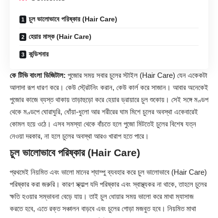
চুল ভালোভাবে পরিষ্কার (Hair Care)
হেয়ার মাস্ক (Hair Care)
কন্ডিশনার
কে টিভি বাংলা ডিজিটাল:
পুজোর সময় সবার চুলের স্টাইল (Hair Care) যেন একেকটা
আলাদা রূপ ধারণ করে। কেউ স্ট্রেটনিং করান, কেউ কার্ল করে সাজান। আবার অনেকেই
পুজোর কাজে ব্যস্ত থাকায় তাড়াহুড়ো করে হেয়ার ড্রায়ারে চুল শুকোয়। সেই সঙ্গে মণ্ডপ
থেকে মণ্ডপে ঘোরাঘুরি, ধোঁয়া-ধুলো আর শরীরের ঘাম মিশে চুলের অবস্থা একেবারেই
কোমল হয়ে ওঠে। এসব সমস্যা থেকে বাঁচতে হলে পুজো মিটতেই চুলের বিশেষ যত্ন
নেওয়া দরকার, না হলে চুলের অবস্থা আরও খারাপ হতে পারে।
চুল ভালোভাবে পরিষ্কার (Hair Care)
প্রথমেই নিয়মিত এবং ভালো মানের শ্যাম্পু ব্যবহার করে চুল ভালোভাবে (
Hair
Care)
পরিষ্কার করা জরুরি। কারণ স্ক্যাল্প যদি পরিষ্কার এবং স্বাস্থ্যকর না থাকে, তাহলে চুলের
ক্ষতি হওয়ার সম্ভাবনা বেড়ে যায়। তাই চুল ধোয়ার সময় ভালো করে মাথা ম্যাসাজ
করতে হবে, এতে রক্ত সঞ্চালন বাড়বে এবং চুলের গোড়া মজবুত হবে। নিয়মিত মাথা