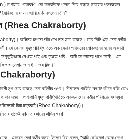
) লাগাতার গোলাবর্ষণ, তো অন্যদিকে পাল্লা দিয়ে বাড়ছে ভারতের প্রত্যাঘাত।
 কী? সৈনিকদের সম্মান জানিয়ে কী বললেন তিনি?
র জীবন (Rhea Chakraborty)
kraborty)। অভিনয় জগতে তাঁর বেশ নাম ডাক রয়েছে। তবে তিনি এক সেনা কর্মীর
কর্মী। যে কোনও যুদ্ধ পরিস্থিতিতে এক সেনার পরিবারের লোকজনের মনের অবস্থা
দের অনুভূতিগুলো দেখতে পাই এবং বুঝতে পারি। আমি আপনাদের পাশে আছি। এক
্তি ও সেলাম জানাই – জয় হিন্দ।”
hea Chakraborty)
শবাসী মুখ চেয়ে রয়েছে সেনা বাহিনীর ওপর। সীমান্তে প্রতিটা ক্ষণেই জীবন বাজি রেখে
াকার সময়। পাশাপাশি যুদ্ধ পরিস্থিতিতে একজন সেনা কর্মীর পরিবারের সদস্যরা
েত্রী রিয়া চক্রবর্তী (
Rhea Chakraborty
)।
নিতার হাতেই ফাঁস তারকাদের হাঁড়ির খবর!
ার থাকে। একজন সেনা কর্মীর কন্যা হিসেবে রিয়া বলেন, “আমি ছোটবেলা থেকে দেখে