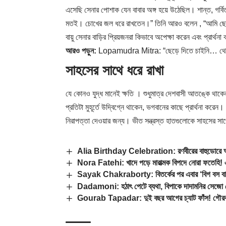
এসেছি সেনার পোশাক যেন বাবার অঙ্গ হয়ে উঠেছিল। শান্ত, গর
মতই। চোখের জল ধরে রাখতেন।” তিনি আরও বলেন , “আমি ছোট বেল
বায়ু সেনার বাড়ির প্রিয়জনরা কিভাবে অপেক্ষা করেন এবং প্রার্থন
আরও পড়ুন:
Lopamudra Mitra: “ছেড়ে দিতে চাইনি… থেকে গ
সাহসের সাথে ধরে রাখা
যে কোনও যুদ্ধ মানেই ক্ষতি । শুধুমাত্র দেশবাসী আতঙ্কে থাকেন 
প্রতিটা মুহূর্তে উদ্বিগ্নে থাকেন, ভগবানের কাছে প্রার্থনা করেন
নিরাপত্তা দেওয়ার জন্য। ভীত সন্ত্রস্ত হাতগুলোকে সাহসের স
Alia Birthday Celebration: রণবীরের বাহুডোরে আলিয়া
Nora Fatehi: খাদে পড়ে মারাত্মক বিপদে নোরা ফতেহি
Sayak Chakraborty: বিতর্কের পর এবার ‘বিগ বস বাংলা
Dadamoni: হঠাৎ পেটে ব্যথা, বিপাকে দাদামনির সেজো
Gourab Tapadar: দুই বছর আগের চ্যাট ফাঁস! গৌরব-অন