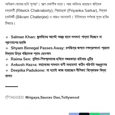
অভিরূপ ঘোষের ছবি ‘মৃগয়া’। গল্পে দেবাশীষ দত্ত। আর অভিনয় রয়েছেন ঋত্বিক
চক্রবর্তী (Ritwick Chakraborty), প্রিয়াঙ্কা (Priyanka Sarkar), বিক্রম
চ্যাটার্জী (Bikram Chatterjee) ও আরও অনেকেই। ইতিমধ্যে দর্শকরা মুগ্ধ ছবির
টিজারে।
Salman Khan: জন্মদিনের আগেই অস্ত্র হাতে সলমন! পাত্তা দিচ্ছেন না
প্রাণনাশের হুমকি
Shyam Benegal Passes Away: চলচ্চিত্র জগতে নক্ষত্রপতন! প্রয়াত
বিখ্যাত চিত্র পরিচালক শ্যাম বেনেগাল
Raima Sen: নন্দিতা-শিবপ্রসাদের ছবিতে নজরকাড়া রাইমার এন্ট্রি
Ankush Hazra: মহাদেবের সাবধান বাণী অবহেলা! কঠিন পরিণতি অঙ্কুশের
Deepika Padukone: মা হতেই কাজ হারাচ্ছেন দীপিকা! বিস্ফোরক বিদ্যা
বালান
TAGGED:
Mrigaya
Saurav Das
Tollywood