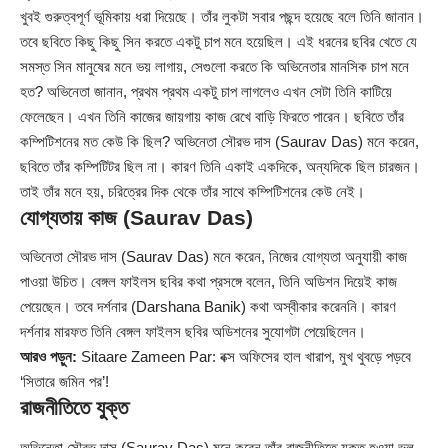
খুবই গুরুত্বপূর্ণ ভূমিকায় ধরা দিয়েছে। তাঁর লুকটা সবার পছন্দ হয়েছে বলে তিনি জানান।
তবে ছবিতে কিছু কিছু সিন করতে একটু চাপ মনে হয়েছিল। এই ধরনের ছবির খেতে যে
সমস্ত সিন মানুষের মনে ভয় লাগায়, সেগুলো করতে কি অভিনেতার মানসিক চাপ মনে
হত? অভিনেতা জানান, প্রথম প্রথম একটু চাপ লাগলেও এখন সেটা তিনি কাটিয়ে
ফেলেছেন। এখন তিনি কাজের জায়গায় কাজ রেখে বাড়ি ফিরতে পারেন। ছবিতে তাঁর
কম্পিটিশনের মত কেউ কি ছিল? অভিনেতা সৌরভ দাস (Saurav Das) মনে করেন,
ছবিতে তাঁর কম্পিটিটর ছিল না। কারণ তিনি একাই একদিকে, অন্যদিকে ছিল চারজন।
তাই তাঁর মনে হয়, চরিত্রের দিক থেকে তাঁর সাথে কম্পিটিশনের কেউ নেই।
যোগ্যতায় কাজ (Saurav Das)
অভিনেতা সৌরভ দাস (
Saurav Das
) মনে করেন, নিজের যোগ্যতা অনুযায়ী কাজ
পাওয়া উচিত। বেঙ্গল ফাইলস ছবির কথা প্রসঙ্গে বলেন, তিনি অডিশন দিয়েই কাজ
পেয়েছেন। তবে দর্শনার (Darshana Banik) কথা অস্বীকার করেননি। কারণ
দর্শনার মারফত তিনি বেঙ্গল ফাইলস ছবির অডিশনের সুযোগটা পেয়েছিলেন।
আরও পড়ুন:
Sitaare Zameen Par: বক্স অফিসের হাল খারাপ, মুখ থুবড়ে পড়বে
‘সিতারে জমিন পর’!
রাজনীতিতে যুক্ত
অভিনেতা সৌরভ দাস (Saurav Das) মনে করেন তাঁর রাজনীতিতে যুক্ত হওয়া ভুল