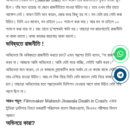
ছিল। তাঁর মনে হয়েছে না জেনে রাজনীতিতে যাওয়া উচিত নয়। তবে এখন তাঁর তাতে
আক্ষেপ নেই। কারণ তিনি মনে করেন, জোর করে কিছু হয় না। মন যেটা চায় সেটা করা
উচিত। তিনি এও জানান, মন চাইলে ১০০ শতাংশ করা যায়। আর মন না চাইলে ১০
শতাংশ করা যায় না। বরং তাতে দু’পক্ষেরই ক্ষতি হয়। তাছাড়া সব জায়গাতেই রাজনীতি
না থাকা ভালো। কাজ কাজের জায়গায় থাকা ভালো।
ভবিষ্যতে রাজনীতি !
অভিনেতা কি ভবিষ্যতে রাজনীতি করতে চান? এমন প্রশ্নে তিনি বলেন, “না রাজনীতি
করব না। আজকে আমি অভিনেতা। আমি যেটা করে খাচ্ছি, সেটাই আমি করব।”
অভিনেতা মনে করেন, যে যে কাজকে প্র্যাকটিস করে অর্থাৎ যে যে কাজে থাকে সেটাতেই
তার এগিয়ে যাওয়া উচিত। আর সে দিক দিয়ে তিনি যেটা জানেন সেটা নিয়ে কাজ করতে
চান। তাছাড়া অভিনেতার মতে প্রত্যেকটা ডিসিশন নেওয়ার আগে ভাবা উচিত যেটা তাঁর
আগে ছিল না।
আরও পড়ুন:
Filmmaker Mahesh Jirawala Death in Crash: এয়ার
ইন্ডিয়া দুর্ঘটনায় নিহত গুজরাটি পরিচালক মহেশ জিরাওয়ালা, ডিএনএ পরীক্ষায় মিলল
প্রমাণ
অভিনয়ে কারা?