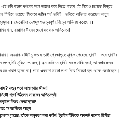
 এই ছবি কতটা দর্শকের মনে জায়গা করে নিতে পারবে এই নিয়েও চলেছে বিস্তর
েও পিছিয়ে রয়েছে ‘সিতারে জমিন পর’ ছবিটি। ছবিতে অভিনয় করেছেন আয়ুষ
্রমুখরা। জেনেলিয়া দেশমুখ গুরুত্বপূর্ণ চরিত্রে অভিনয় করেছেন।
ির খান, বাঙালির উৎসব দেখে হতবাক অভিনেতা!
খাননি। এমনকি ওটিটি চুক্তি ছাড়াই প্রেক্ষাগৃহে মুক্তি পেয়েছে ছবিটি। তবে ছবিটির
 হল ছবিটি মুক্তি পেয়েছে। বক্স অফিসে ছবিটি সফল নাকি ব্যর্থ, তা বলার জন্য
র মন খারাপ হচ্ছে না। তারা একরাশ ভালো লাগা নিয়ে সিনেমা হল থেকে বেরোচ্ছেন।
? নতুন পথে সামান্থার জীবন!
ভিটে! গর্জে উঠলেন ভারতের অভিনেত্রী
়ালে বিজয় দেবরকোন্ডা!
নয়: অপরাজিতা আঢ্য
ধ্যায়ের, তাঁকে অনুকরণ করা কঠিন! ট্রাইব টিভিতে অকপট বাংলার শিল্পীরা