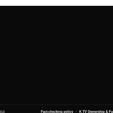
ital
Fact-checking policy
K TV Ownership & F