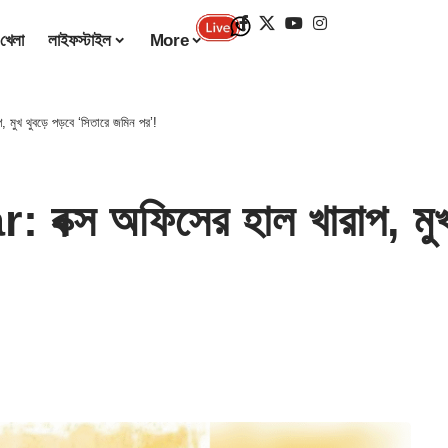
খেলা
লাইফস্টাইল
More
খ থুবড়ে পড়বে ‘সিতারে জমিন পর’!
স অফিসের হাল খারাপ, মুখ থু