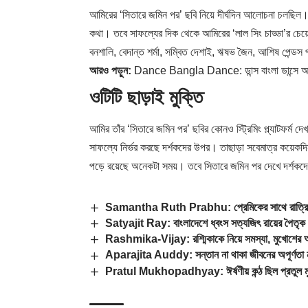
আমিরের ‘সিতারে জমিন পর’ ছবি নিয়ে দীর্ঘদিন আলোচনা চলছিল।
কথা। তবে সাফল্যের দিক থেকে আমিরের ‘লাল সিং চাড্ডা’র চেয়
বনশালি, বেদান্ত শর্মা, সম্বিত দেশাই, ঋষভ জৈন, আশিষ পেন্ডস প
আরও পড়ুন:
Dance Bangla Dance: ডান্স বাংলা ডান্সে আম
ওটিটি ছাড়াই মুক্তি
আমির তাঁর ‘সিতারে জমিন পর’ ছবির কোনও স্ট্রিমিং প্ল্যাটফর্ম দে
সাফল্যে নির্ভর করছে দর্শকদের উপর। তাছাড়া সবেমাত্র কয়েকদিন
পড়ে রয়েছে অনেকটা সময়। তবে সিতারে জমিন পর দেখে দর্শকদে
Samantha Ruth Prabhu: প্রেমিকের সাথে রাত্রিবাস
Satyajit Ray: বাংলাদেশে ধ্বংস সত্যজিৎ রায়ের পৈতৃক 
Rashmika-Vijay: রশ্মিকাকে নিয়ে সমস্যা, মুখোশের আড
Aparajita Auddy: সন্তান না থাকা জীবনের অপূর্ণতা 
Pratul Mukhopadhyay: ঈর্ষণীয় কন্ঠ ছিল প্রতুল মুখোপা