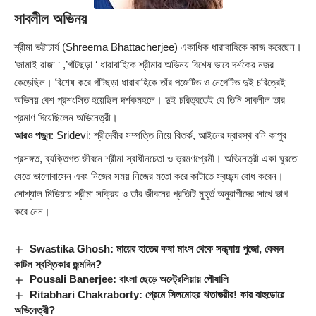
সাবলীল অভিনয়
শ্রীমা ভট্টাচার্য (Shreema Bhattacherjee) একাধিক ধারাবাহিকে কাজ করেছেন।
‘জামাই রাজা ‘ ,’গাঁটছড়া ‘ ধারাবাহিকে শ্রীমার অভিনয় বিশেষ ভাবে দর্শকের নজর
কেড়েছিল। বিশেষ করে গাঁটছড়া ধারাবাহিকে তাঁর পজেটিভ ও নেগেটিভ দুই চরিত্রেই
অভিনয় বেশ প্রশংসিত হয়েছিল দর্শকমহলে। দুই চরিত্রতেই যে তিনি সাবলীল তার
প্রমাণ দিয়েছিলেন অভিনেত্রী।
আরও পড়ুন
:
Sridevi: শ্রীদেবীর সম্পত্তি নিয়ে বিতর্ক, আইনের দ্বারস্থ বনি কাপুর
প্রসঙ্গত, ব্যক্তিগত জীবনে শ্রীমা স্বাধীনচেতা ও ভ্রমণপ্রেমী। অভিনেত্রী একা ঘুরতে
যেতে ভালোবাসেন এবং নিজের সময় নিজের মতো করে কাটাতে স্বচ্ছন্দ বোধ করেন।
সোশ্যাল মিডিয়ায় শ্রীমা সক্রিয় ও তাঁর জীবনের প্রতিটি মুহূর্ত অনুরাগীদের সাথে ভাগ
করে নেন।
Swastika Ghosh: মায়ের হাতের কষা মাংস থেকে সন্ধ্যায় পুজো, কেমন
কাটল স্বস্তিকার জন্মদিন?
Pousali Banerjee: বাংলা ছেড়ে অস্ট্রেলিয়ায় পৌষালি
Ritabhari Chakraborty: প্রেমে সিলমোহর ঋতাভরীর! কার বাহুডোরে
অভিনেত্রী?