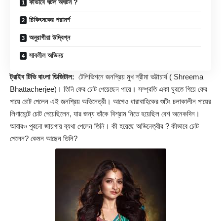
কীভাবে ঘটল অঘটন ?
চিকিৎসকের পরামর্শ
অনুরাগীরা উদ্বিগ্ন
সাবলীল অভিনয়
ট্রাইব টিভি বাংলা ডিজিটাল:
টেলিভিশনে জনপ্রিয় মুখ শ্রীমা ভট্টাচার্য (
Shreema
Bhattacherjee
)। তিনি ফের চোট পেয়েছেন পায়ে। সম্প্রতি একা ঘুরতে গিয়ে ফের
পায়ে চোট পেলেন এই জনপ্রিয় অভিনেত্রী। আগেও ধারাবাহিকের শুটিং চলাকালীন পায়ের
লিগামেন্টে চোট পেয়েছিলেন, যার জন্য তাঁকে বিশ্রাম নিতে হয়েছিল বেশ অনেকদিন।
আবারও পুরনো জায়গায় ব্যথা পেলেন তিনি। কী হয়েছে অভিনেত্রীর ? কীভাবে চোট
পেলেন? কেমন আছেন তিনি?