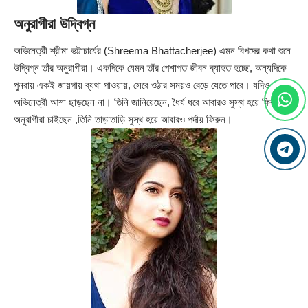
অনুরাগীরা উদ্বিগ্ন
অভিনেত্রী শ্রীমা ভট্টাচার্যের (Shreema Bhattacherjee) এমন বিপদের কথা শুনে
উদ্বিগ্ন তাঁর অনুরাগীরা। একদিকে যেমন তাঁর পেশাগত জীবন ব্যাহত হচ্ছে, অন্যদিকে
পুনরায় একই জায়গায় ব্যথা পাওয়ায়, সেরে ওঠার সময়ও বেড়ে যেতে পারে। যদিও
অভিনেত্রী আশা ছাড়ছেন না। তিনি জানিয়েছেন, ধৈর্য ধরে আবারও সুস্থ হয়ে ফিরবেন।
অনুরাগীরা চাইছেন ,তিনি তাড়াতাড়ি সুস্থ হয়ে আবারও পর্দায় ফিরুন।