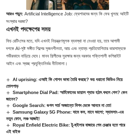
আরও পড়ুন:
Artificial Intelligence Job: ফ্রেশারদের জন্য কি ফের খুলছে আইটি
সংস্থার দরজা?
এখনই পদক্ষেপের সময়
ফিচ রেটিংসের মতে, যদি এখনই নিয়ন্ত্রণমূলক ব্যবস্থা না নেওয়া হয়, তবে আগামী
দশকে AI-সৃষ্ট সঙ্গীত শিল্পের সৃজনশীলতা, আয় এবং ন্যায্য প্রতিযোগিতার ভারসাম্যকে
গভীরভাবে নাড়িয়ে দেবে। মানব শিল্পীদের সুরক্ষার জন্য দরকার শক্তিশালী কপিরাইট
আইন এবং স্বচ্ছ প্রযুক্তিনির্ভর নীতিমালা।
AI uprising: এআই কি গোপন ভাষা তৈরি করছে? ভয় ধরানো ভিডিও নিয়ে
তোলপাড়
Smartphone Dial Pad: স্মার্টফোনের ডায়াল প্যাড হঠাৎ বদলে গেল? কেন
জানেন?
Google Search: গুগল সার্চ অজান্তে বিপদ ডেকে আনবে না তো!
Samsung Galaxy 5G Phone: দামে কম, মানে ভালো; স্যামসাং-এর
নতুন ফোন, লঞ্চ আজই!
Royal Enfield Electric Bike: টু-হুইলার বাজারে গেম চেঞ্জার হতে পারে
এই বাইক