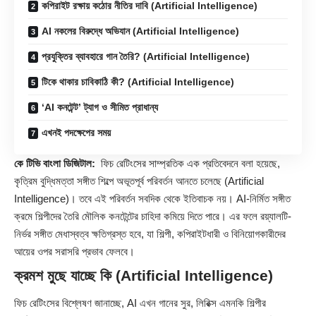
কপিরাইট রক্ষায় কঠোর নীতির দাবি (Artificial Intelligence)
AI নকলের বিরুদ্ধে অভিযান (Artificial Intelligence)
প্রযুক্তির ব্যাবহারে গান তৈরি? (Artificial Intelligence)
টিকে থাকার চাবিকাঠি কী? (Artificial Intelligence)
‘AI কনটেন্ট’ ট্যাগ ও সীমিত প্রাধান্য
এখনই পদক্ষেপের সময়
কে টিভি বাংলা ডিজিটাল:
ফিচ রেটিংসের সাম্প্রতিক এক প্রতিবেদনে বলা হয়েছে,
কৃত্রিম বুদ্ধিমত্তা সঙ্গীত শিল্পে অভূতপূর্ব পরিবর্তন আনতে চলেছে (
Artificial
Intelligence
)। তবে এই পরিবর্তন সবদিক থেকে ইতিবাচক নয়। AI-নির্মিত সঙ্গীত
ক্রমে শিল্পীদের তৈরি মৌলিক কনটেন্টের চাহিদা কমিয়ে দিতে পারে। এর ফলে রয়্যালটি-
নির্ভর সঙ্গীত মেধাস্বত্ব ক্ষতিগ্রস্ত হবে, যা শিল্পী, কপিরাইটধারী ও বিনিয়োগকারীদের
আয়ের ওপর সরাসরি প্রভাব ফেলবে।
ক্রমশ মুছে যাচ্ছে কি (Artificial Intelligence)
ফিচ রেটিংসের বিশ্লেষণ জানাচ্ছে, AI এখন গানের সুর, লিরিক্স এমনকি শিল্পীর