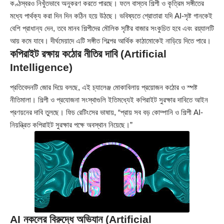
কণ্ঠস্বরও নিখুঁতভাবে অনুকরণ করতে পারছে। ফলে বাস্তব শিল্পী ও কৃত্রিম সঙ্গীতের
মধ্যে পার্থক্য করা দিন দিন কঠিন হয়ে উঠছে। ভবিষ্যতে শ্রোতারা যদি AI-সৃষ্ট গানকেই
বেশি প্রাধান্য দেন, তবে মানব শিল্পীদের মৌলিক সৃষ্টির বাজার সংকুচিত হবে এবং রয়্যালটি
আয় কমে যাবে। দীর্ঘমেয়াদে এটি সঙ্গীত শিল্পের আর্থিক কাঠামোকেই নাড়িয়ে দিতে পারে।
কপিরাইট রক্ষায় কঠোর নীতির দাবি (Artificial
Intelligence)
প্রতিবেদনটি জোর দিয়ে বলছে, এই চ্যালেঞ্জ মোকাবিলায় প্রয়োজন কঠোর ও স্পষ্ট
নীতিমালা। শিল্পী ও প্রযোজনা সংস্থাগুলি ইতিমধ্যেই কপিরাইট সুরক্ষার দাবিতে আইন
প্রণয়নের দাবি তুলছে। ফিচ রেটিংসের ভাষায়, “প্রায় সব বড় কোম্পানি ও শিল্পী AI-
নিয়ন্ত্রিত কপিরাইট সুরক্ষার পক্ষে অবস্থান নিয়েছে।”
AI নকলের বিরুদ্ধে অভিযান (Artificial