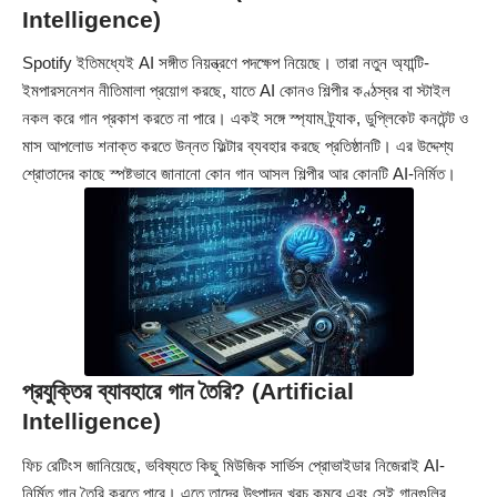
Intelligence)
Spotify ইতিমধ্যেই AI সঙ্গীত নিয়ন্ত্রণে পদক্ষেপ নিয়েছে। তারা নতুন অ্যান্টি-
ইমপারসনেশন নীতিমালা প্রয়োগ করছে, যাতে AI কোনও শিল্পীর কণ্ঠস্বর বা স্টাইল
নকল করে গান প্রকাশ করতে না পারে। একই সঙ্গে স্প্যাম ট্র্যাক, ডুপ্লিকেট কনটেন্ট ও
মাস আপলোড শনাক্ত করতে উন্নত ফিল্টার ব্যবহার করছে প্রতিষ্ঠানটি। এর উদ্দেশ্য
শ্রোতাদের কাছে স্পষ্টভাবে জানানো কোন গান আসল শিল্পীর আর কোনটি AI-নির্মিত।
প্রযুক্তির ব্যাবহারে গান তৈরি? (Artificial
Intelligence)
ফিচ রেটিংস জানিয়েছে, ভবিষ্যতে কিছু মিউজিক সার্ভিস প্রোভাইডার নিজেরাই AI-
নির্মিত গান তৈরি করতে পারে। এতে তাদের উৎপাদন খরচ কমবে এবং সেই গানগুলির