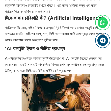
রয়্যালটি অধিকারও নিজেরাই রাখতে পারবে। এটি মানব শিল্পীদের জন্য এক নতুন
প্রতিযোগিতা ও আর্থিক চাপে রূপ নেবে।
টিকে থাকার চাবিকাঠি কী? (Artificial Intelligence)
প্রতিবেদনটির মতে, সঙ্গীত শিল্পের রাজস্বের স্থিতিশীলতা বজায় রাখতে বহুমুখীকরণ
অত্যন্ত জরুরি। সঙ্গীতের ধরণ, দেশ, শিল্পী ও সময়কাল সবই মেধাস্বত্ব থেকে প্রাপ্ত
আয়ের ভারসাম্য রক্ষায় গুরুত্বপূর্ণ ভূমিকা রাখে।
‘AI কনটেন্ট’ ট্যাগ ও সীমিত প্রাধান্য
AI-নির্মিত ট্র্যাকগুলিকে আলাদা ক্যাটাগরিতে রাখা বা ‘AI কনটেন্ট’ হিসেবে লেবেল করা
যেতে পারে। একই সঙ্গে এই গানগুলিকে রিকমেন্ডেশন অ্যালগরিদমে কম প্রাধান্য দেওয়া
উচিত, যাতে মানব শিল্পীদের মৌলিক সৃষ্টিই বেশি প্রচার পায়।