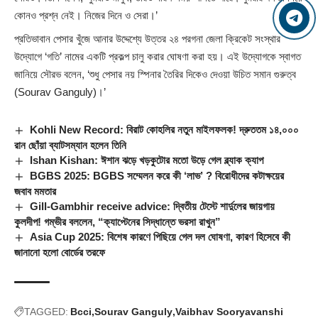
কোনও প্রশ্ন নেই। নিজের দিনে ও সেরা।’
প্রতিভাবান পেসার খুঁজে আনার উদ্দেশ্যে উত্তর ২৪ পরগনা জেলা ক্রিকেট সংস্থার
উদ্যোগে ‘গতি’ নামের একটি প্রকল্প চালু করার ঘোষণা করা হয়। এই উদ্যোগকে স্বাগত
জানিয়ে সৌরভ বলেন, ‘শুধু পেসার নয় স্পিনার তৈরির দিকেও দেওয়া উচিত সমান গুরুত্ব
(
Sourav Ganguly
)।’
Kohli New Record: বিরাট কোহলির নতুন মাইলফলক! দ্রুততম ১৪,০০০
রান ছোঁয়া ব্যাটসম্যান হলেন তিনি
Ishan Kishan: ঈশান ঝড়ে খড়কুটোর মতো উড়ে গেল ব্ল্যাক ক্যাপ
BGBS 2025: BGBS সম্মেলন করে কী ‘লাভ’ ? বিরোধীদের কটাক্ষয়ের
জবাব মমতার
Gill-Gambhir receive advice: দ্বিতীয় টেস্টে শার্দুলের জায়গায়
কুলদীপ! গম্ভীর বললেন, “ক্যাপ্টেনের সিদ্ধান্তে ভরসা রাখুন”
Asia Cup 2025: বিশেষ কারণে পিছিয়ে গেল দল ঘোষণা, কারণ হিসেবে কী
জানানো হলো বোর্ডের তরফে
TAGGED:
Bcci
Sourav Ganguly
Vaibhav Sooryavanshi