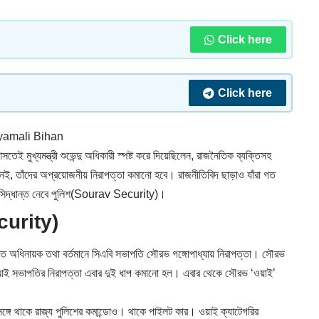
Click here
Click here
yamali Bihan
ই মুখ্যমন্ত্রী শুভেন্দু অধিকারী স্পষ্ট করে দিয়েছিলেন, রাজনৈতিক ব্যক্তিসহ
 নেই, তাঁদের অপ্রয়োজনীয় নিরাপত্তা কমানো হবে। রাজনীতিবিদ ছাড়াও যাঁরা গত
ে সিদ্ধান্ত নেবে পুলিশ(Sourav Security)।
curity)
ারত অধিনায়ক তথা বর্তমানে সিএবি সভাপতি
সৌরভ গঙ্গোপাধ্যায়
নিরাপত্তা। সৌরভ
িআই সভাপতির নিরাপত্তা এবার দুই ধাপ কমানো হল। এবার থেকে সৌরভ ‘ওয়াই’
সঙ্গে থাকে রাজ্য পুলিশের কমান্ডোও। থাকে পাইলট কার। ওয়াই ক্যাটেগরির