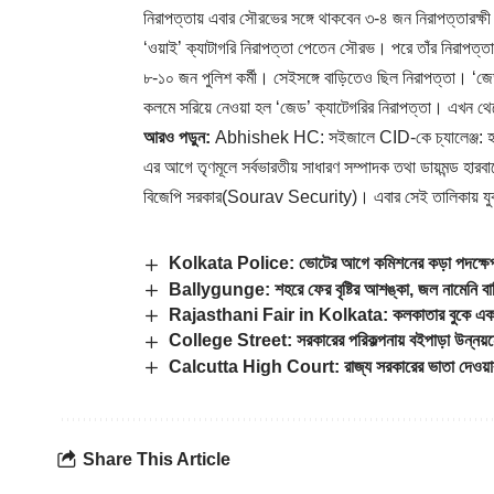
নিরাপত্তায় এবার সৌরভের সঙ্গে থাকবেন ৩-৪ জন নিরাপত্তারক্ষী
‘ওয়াই’ ক্যাটাগরি নিরাপত্তা পেতেন সৌরভ। পরে তাঁর নিরাপত
৮-১০ জন পুলিশ কর্মী। সেইসঙ্গে বাড়িতেও ছিল নিরাপত্তা। ‘জে
কলমে সরিয়ে নেওয়া হল ‘জেড’ ক্যাটেগরির নিরাপত্তা। এখন 
আরও পড়ুন:
Abhishek HC: সইজালে CID-কে চ্যালেঞ্জ: হাজ
এর আগে তৃণমূলে সর্বভারতীয় সাধারণ সম্পাদক তথা ডায়মন্ড হারবা
বিজেপি সরকার(Sourav Security)। এবার সেই তালিকায় যুক্
Kolkata Police: ভোটের আগে কমিশনের কড়া পদক্ষেপ, 
Ballygunge: শহরে ফের বৃষ্টির আশঙ্কা, জল নামেনি বালিগ
Rajasthani Fair in Kolkata: কলকাতার বুকে এক টু
College Street: সরকারের পরিকল্পনায় বইপাড়া উন্নয়ন
Calcutta High Court: রাজ্য সরকারের ভাতা দেওয়ার স
Share This Article