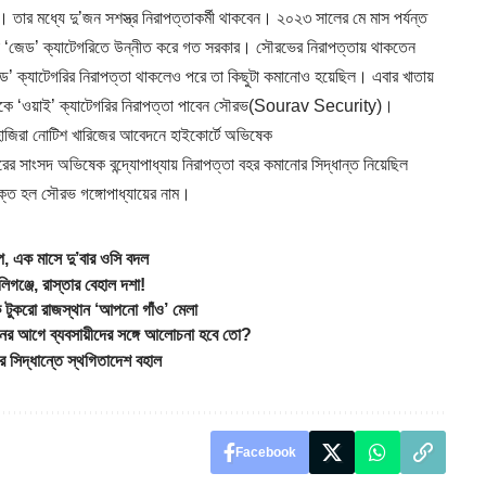
। তার মধ্যে দু’জন সশস্ত্র নিরাপত্তাকর্মী থাকবেন। ২০২৩ সালের মে মাস পর্যন্ত
্তা ‘জেড’ ক্যাটেগরিতে উন্নীত করে গত সরকার। সৌরভের নিরাপত্তায় থাকতেন
ড’ ক্যাটেগরির নিরাপত্তা থাকলেও পরে তা কিছুটা কমানোও হয়েছিল। এবার খাতায়
থেকে ‘ওয়াই’ ক্যাটেগরির নিরাপত্তা পাবেন সৌরভ(Sourav Security)।
িরা নোটিশ খারিজের আবেদনে হাইকোর্টে অভিষেক
রের সাংসদ অভিষেক বন্দ্যোপাধ্যায় নিরাপত্তা বহর কমানোর সিদ্ধান্ত নিয়েছিল
ত হল সৌরভ গঙ্গোপাধ্যায়ের নাম।
এক মাসে দু’বার ওসি বদল
ঞ্জে, রাস্তার বেহাল দশা!
করো রাজস্থান ‘আপনো গাঁও’ মেলা
ের আগে ব্যবসায়ীদের সঙ্গে আলোচনা হবে তো?
িদ্ধান্তে স্থগিতাদেশ বহাল
Facebook