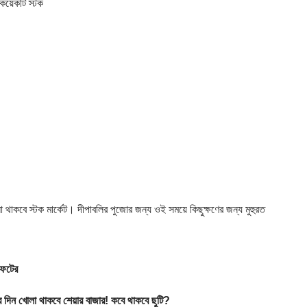
য়েকটি স্টক
া থাকবে স্টক মার্কেট। দীপাবলির পুজোর জন্য ওই সময়ে কিছুক্ষণের জন্য মুহুরত
ফেটের
ন খোলা থাকবে শেয়ার বাজার! কবে থাকবে ছুটি?