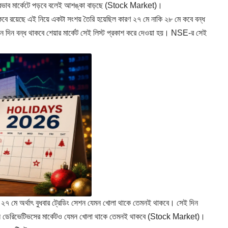
 প্রভাব মার্কেটে পড়বে বলেই আশঙ্কা বাড়ছে (Stock Market)।
 কবে রয়েছে এই নিয়ে একটা সংশয় তৈরি হয়েছিল কারণ ২৭ মে নাকি ২৮ মে কবে বন্ধ
দিন বন্ধ থাকবে শেয়ার মার্কেট সেই লিস্ট প্রকাশ করে দেওয়া হয়। NSE-র সেই
 ২৭ মে অর্থাৎ বুধবার ট্রেডিং সেশন যেমন খোলা থাকে তেমনই থাকবে। সেই দিন
রেন্সি ডেরিভেটিভসের মার্কেটও যেমন খোলা থাকে তেমনই থাকবে (Stock Market)।