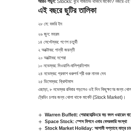
আরও পড়ুন:
Stocks: বুধে পজিটিভ থাকবে মার্কেট? নজরে এই ক
এই বছরে ছুটির তালিকা
২৮ মে: বকরি ইদ
২৬ জুন: মহরম
১৪ সেপ্টেম্বর: গণেশ চতুর্থী
২ অক্টোবর: গান্ধী জয়ন্তী
২০ অক্টোবর: দশেরা
১০ নভেম্বর: দিওয়ালি-বালিপ্রতিপাদ
২৪ নভেম্বর: প্রকাশ গুরুপর্ব শ্রী গুরু নানক দেব
২৫ ডিসেম্বর: ক্রিস্টমাস
এছাড়া, ৮ নভেম্বর রবিবার পড়লেও ওই দিন কিছুক্ষণের জন্য খোল
ট্রেডিং চলার জন্য খোলা থাকে মার্কেট (
Stock Market
)।
Warren Buffett: শেয়ারহোল্ডিংয়ে বড় বদল ওয়ারেন বা
Space Stock: স্পেস মিশনে এবার বেসরকারি সংস্থা
Stock Market Holiday: আগামী সপ্তাহে মাত্র চার দি