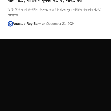
জার্মানিতে; গাড়ির ধাক্কায় হত ২, আহত ৬০
ট্রাইব টিভি বাংলা ডিজিটাল: উৎসবের মাঝেই বিষাদের সুর। জার্মানির ক্রিসমাস মার্কেটে
মর্মান্তিক…
Anustup Roy Barman
December 21, 2024