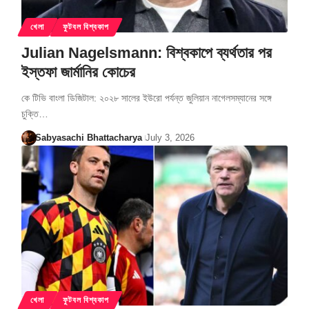
খেলা
ফুটবল বিশ্বকাপ
Julian Nagelsmann: বিশ্বকাপে ব্যর্থতার পর
ইস্তফা জার্মানির কোচের
কে টিভি বাংলা ডিজিটাল: ২০২৮ সালের ইউরো পর্যন্ত জুলিয়ান নাগেলসম্যানের সঙ্গে
চুক্তি…
Sabyasachi Bhattacharya
July 3, 2026
খেলা
ফুটবল বিশ্বকাপ