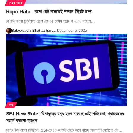
শেয়ার বাজার
Repo Rate: রেপো রেট কমতেই দালাল স্ট্রিট চাঙ্গা
কে টিভি বাংলা ডিজিটাল: রেপো রেট ২৫ বেসিস পয়েন্ট বা ০.২৫ শতাংশ…
Sabyasachi Bhattacharya
December 5, 2025
দেশ
SBI New Rule: বিনামূল্যে বন্ধ হতে চলেছে এই পরিষেবা, গ্রাহকদের
সতর্ক করলো ব্যাঙ্ক
ট্রাইব টিভি বাংলা ডিজিটাল: SBI-তে ১৫ অগাস্ট থেকে বদলে যাচ্ছে অনলাইন পেমেন্টের এই…