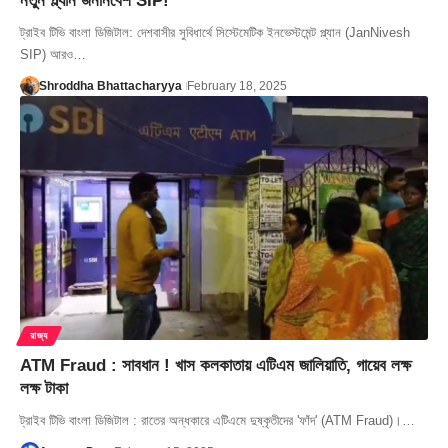
নতুন প্ল্যান জননিবেশ SIP!
ট্রাইব টিভি বাংলা ডিজিটাল: দেশবাসীর সুবিধার্থে সিস্টেমেটিক ইনভেস্টমেন্ট প্ল্যান (JanNivesh
SIP) আরও…
Shroddha Bhattacharyya
February 18, 2025
রাজ্য
ATM Fraud : সাবধান ! খাস কলকাতায় এটিএম জালিয়াতি, গায়েব লক্ষ
লক্ষ টাকা
ট্রাইব টিভি বাংলা ডিজিটাল : রাতের অন্ধকারে এটিএমে দুষ্কৃতীদের 'ফাঁদ' (ATM Fraud)।…