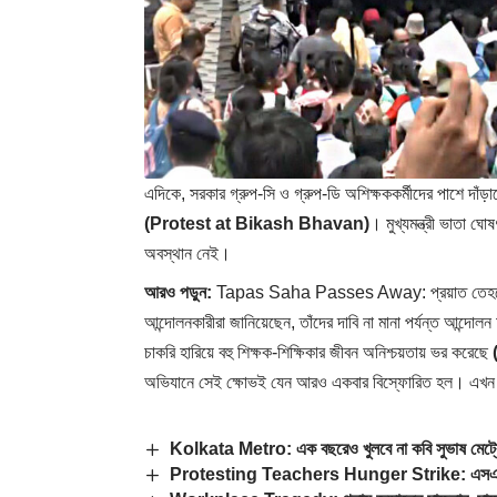
এদিকে, সরকার গ্রুপ-সি ও গ্রুপ-ডি অশিক্ষককর্মীদের পাশে দাঁড়
(Protest at Bikash Bhavan)
। মুখ্যমন্ত্রী ভাতা 
অবস্থান নেই।
আরও পড়ুন:
Tapas Saha Passes Away: প্রয়াত তেহট্টের ত
আন্দোলনকারীরা জানিয়েছেন, তাঁদের দাবি না মানা পর্যন্ত আন্দো
চাকরি হারিয়ে বহু শিক্ষক-শিক্ষিকার জীবন অনিশ্চয়তায় ভর করেছে
অভিযানে সেই ক্ষোভই যেন আরও একবার বিস্ফোরিত হল। এখন দ
Kolkata Metro: এক বছরেও খুলবে না কবি সুভাষ মেট্রো স্
Protesting Teachers Hunger Strike: এসএসসি দফতর