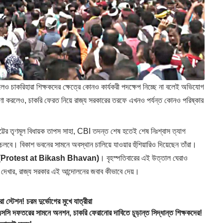
ালেও চাকরিহারা শিক্ষকদের ক্ষেত্রে কোনও কার্যকরী পদক্ষেপ নিচ্ছে না বলেই অভিযোগ
ঘোষণা করলেও, চাকরি ফেরত নিয়ে রাজ্য সরকারের তরফে এখনও পর্যন্ত কোনও পরিষ্কার
ৃণমূল বিধায়ক তাপস সাহা, CBI তদন্ত শেষ হতেই শেষ নিঃশ্বাস ত্যাগ
লন চলবে। বিকাশ ভবনের সামনে অবস্থান চালিয়ে যাওয়ার হুঁশিয়ারিও দিয়েছেন তাঁরা।
(Protest at Bikash Bhavan)
। বৃহস্পতিবারের এই উত্তাল ঘেরাও
েখার, রাজ্য সরকার এই আন্দোলনের জবাব কীভাবে দেয়।
টেশন! চরম দুর্ভোগের মুখে যাত্রীরা
ের সামনে অনশন, চাকরি ফেরানোর দাবিতে চূড়ান্ত সিদ্ধান্ত শিক্ষকদের!