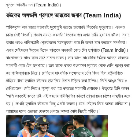
খুললো ভারতীয় দল (Team India)।
রউফের অঙ্গভঙ্গি প্রসঙ্গে ভারতের জবাব (Team India)
পাকিস্তান আর ভারত যতবারই মুখোমুখি হয়েছে ততবারই বিতর্কের সূত্রপাত। এখনও
চর্চায় সেই বিতর্ক। প্রথম ম্যাচে করমর্দন বিতর্কের পরে এখন চর্চায় হ্যারিস রউফ। ম্যাচ
হারার পরেও পাকিস্তানী প্লেয়ারদের ‘অসভ্যতা’ কমে নি বলেই মনে করছেন সমর্থকরা।
এবার সেইসবের উত্তর দিলেন ভারতের সহকারী কোচ টেন দুশখাতে (Team India)।
বাংলাদেশের সাথে আজ মাঠে নামবে ভারত। তার আগে সাংবাদিক বৈঠকে আসেন ভারতের
সহকারী কোচ টেন দুশখাতে। তবে তাকে ভারত বাংলাদেশ ম্যাচের থেকে বেশি প্রশ্ন করা
হয় পাকিস্তানকে নিয়ে। সেদিনের সাংবাদিক সম্মেলনের চর্চার বিষয় ছিল বাউন্ডারিতে
দাঁড়িয়ে থাকা হ্যারিস রউফের হাত দিয়ে বিমান উড়িয়ে করা ইঙ্গিত। তিনি আঙুল দিয়ে ৬
দেখিয়েছেন, সেই নিয়েও প্রশ্ন করা হয় ভারতের সহকারী কোচকে। উত্তরে তিনি বলেন
‘আমি শুরুতেই বলতে চাই এই ধরণের পরিস্থিতির কারণে প্লেয়ারদের চাপের সম্মুখীন হতে
হয়। দেখেছি হ্যারিস রউফকে কিছু একটা করতে। তবে সেইসব নিয়ে আমরা ভাবিত না।
আমাদের দলের ছেলেরা যেভাবে খেলছে আমরা সেটা নিয়েই গর্বিত।’