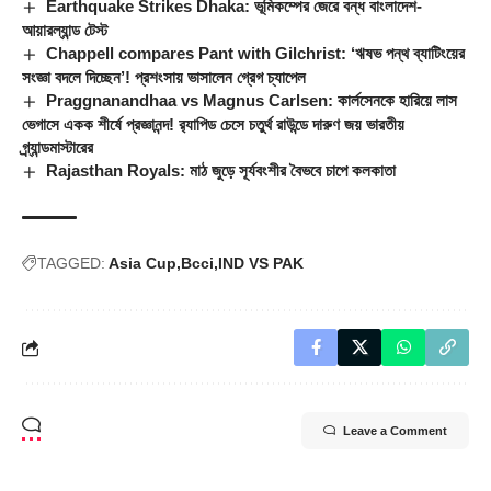
Earthquake Strikes Dhaka: ভূমিকম্পের জেরে বন্ধ বাংলাদেশ-
আয়ারল্যান্ড টেস্ট
Chappell compares Pant with Gilchrist: ‘ঋষভ পন্থ ব্যাটিংয়ের
সংজ্ঞা বদলে দিচ্ছেন’! প্রশংসায় ভাসালেন গ্রেগ চ্যাপেল
Praggnanandhaa vs Magnus Carlsen: কার্লসেনকে হারিয়ে লাস
ভেগাসে একক শীর্ষে প্রজ্ঞানন্দ! র‍্যাপিড চেসে চতুর্থ রাউন্ডে দারুণ জয় ভারতীয়
গ্র্যান্ডমাস্টারের
Rajasthan Royals: মাঠ জুড়ে সূর্যবংশীর বৈভবে চাপে কলকাতা
TAGGED:
Asia Cup
Bcci
IND VS PAK
Leave a Comment