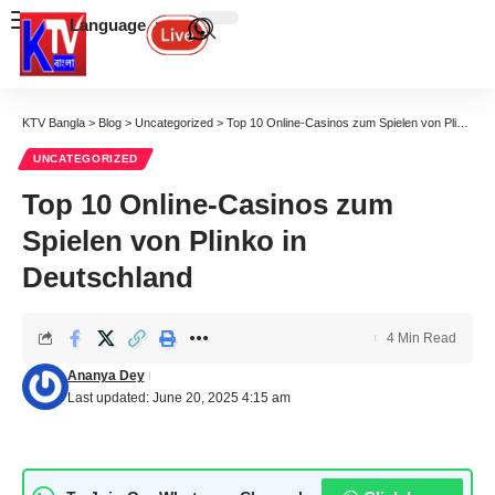
Language
KTV Bangla
>
Blog
>
Uncategorized
>
Top 10 Online-Casinos zum Spielen von Plinko in Deutschland
UNCATEGORIZED
Top 10 Online-Casinos zum
Spielen von Plinko in
Deutschland
4 Min Read
Ananya Dey
Last updated: June 20, 2025 4:15 am