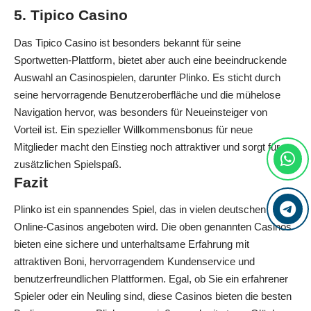
5. Tipico Casino
Das Tipico Casino ist besonders bekannt für seine
Sportwetten-Plattform, bietet aber auch eine beeindruckende
Auswahl an Casinospielen, darunter Plinko. Es sticht durch
seine hervorragende Benutzeroberfläche und die mühelose
Navigation hervor, was besonders für Neueinsteiger von
Vorteil ist. Ein spezieller Willkommensbonus für neue
Mitglieder macht den Einstieg noch attraktiver und sorgt für
zusätzlichen Spielspaß.
Fazit
Plinko ist ein spannendes Spiel, das in vielen deutschen
Online-Casinos angeboten wird. Die oben genannten Casinos
bieten eine sichere und unterhaltsame Erfahrung mit
attraktiven Boni, hervorragendem Kundenservice und
benutzerfreundlichen Plattformen. Egal, ob Sie ein erfahrener
Spieler oder ein Neuling sind, diese Casinos bieten die besten