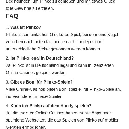
Bedingungen, um Plinko zu genießen und mit etwas Glück
tolle Gewinne zu erzielen.
FAQ
Was ist Plinko?
Plinko ist ein einfaches Glücksrad-Spiel, bei dem eine Kugel
von oben nach unten fällt und je nach Landeposition
unterschiedliche Preise gewonnen werden können.
Ist Plinko legal in Deutschland?
Ja, Plinko ist in Deutschland legal und kann in lizenzierten
Online-Casinos gespielt werden.
Gibt es Boni für Plinko-Spiele?
Viele Online-Casinos bieten Boni speziell für Plinko-Spiele an,
insbesondere für neue Spieler.
Kann ich Plinko auf dem Handy spielen?
Ja, die meisten Online-Casinos haben mobile Apps oder
optimierte Webseiten, die das Spielen von Plinko auf mobilen
Geräten ermöglichen.