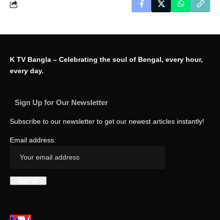
K TV Bangla – Celebrating the soul of Bengal, every hour,
every day.
Sign Up for Our Newsletter
Subscribe to our newsletter to get our newest articles instantly!
Email address: