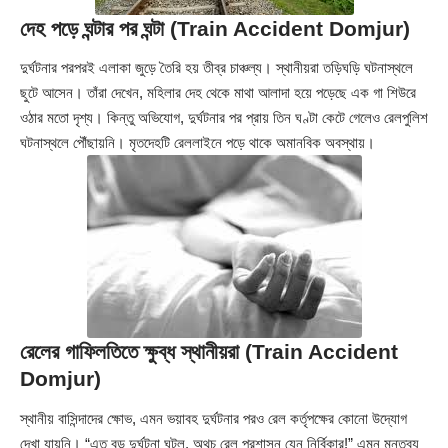
দেহ পড়ে ঘন্টার পর ঘন্টা (Train Accident Domjur)
দুর্ঘটনার পরপরই এলাকা জুড়ে তৈরি হয় তীব্র চাঞ্চল্য। স্থানীয়রা তড়িঘড়ি ঘটনাস্থলে
ছুটে আসেন। তাঁরা দেখেন, মহিলার দেহ থেকে মাথা আলাদা হয়ে পড়েছে এক গা শিউরে
ওঠার মতো দৃশ্য। কিন্তু অভিযোগ, দুর্ঘটনার পর প্রায় তিন ঘণ্টা কেটে গেলেও রেলপুলিশ
ঘটনাস্থলে পৌঁছায়নি। মৃতদেহটি রেললাইনে পড়ে থাকে অমানবিক অবস্থায়।
রেলের গাফিলতিতে ক্ষুব্ধ স্থানীয়রা (Train Accident
Domjur)
স্থানীয় বাসিন্দাদের ক্ষোভ, এমন ভয়াবহ দুর্ঘটনার পরও রেল কর্তৃপক্ষের কোনো উদ্যোগ
দেখা যায়নি। “এত বড় দুর্ঘটনা ঘটল, অথচ রেল প্রশাসন যেন নির্বিকার!” এমন মন্তব্য