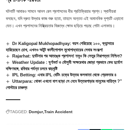
ঘটনাটি আবারও সামনে আনল রেল প্রশাসনের ধীর প্রতিক্রিয়ার প্রশ্ন। স্থানীয়রা
বলছেন, যদি দ্রুত উদ্ধার কাজ শুরু হতো, তাহলে অন্তত এই অমানবিক দৃশ্যটি এড়ানো
যেত। এখন প্রশাসনের নিষ্ক্রিয়তার বিরুদ্ধে ক্ষোভ ছড়িয়ে পড়ছে গোটা এলাকায়।
Dr Kaligopal Mukhopadhyay: বয়স পেরিয়েছে ১০০, ক্যান্সারে
হারিয়েছেন চোখ, এখনও অটুট কালীগোপাল মুখোপাধ্যায়ের সেবার সংকল্প!
Rajarhat: দুর্ঘটনার পর আতঙ্কে প্রশাসন! তবুও কি সেতুর নিরাপত্তা নিশ্চিত?
Weather Update : ঘূর্ণাবর্ত ও মৌসুমী অক্ষরেখার জোড়া প্রভাবে ফের দুর্যোগ
দক্ষিণবঙ্গে, রবিবার পর্যন্ত চলবে ঝড়বৃষ্টি
IPL Betting: এবার IPL বেটিং চক্রে উত্তর কলকাতা থেকে গ্রেফতার ৪
Uttarpara: খোকা এখনো বাপ ছাড়া সে নেবে উত্তরপাড়ার মানুষের দায়িত্ব ?”
পোস্টারে চাঞ্চল্য
TAGGED:
Domjur
Train Accident