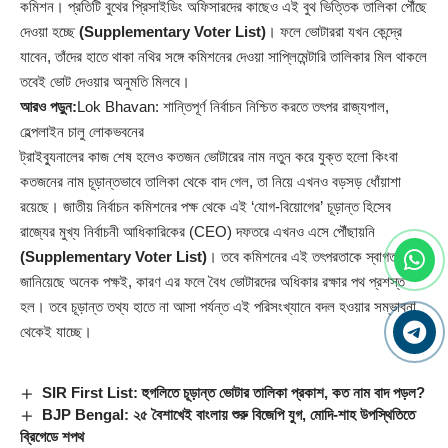
কমিশন। প্রতিটি বুথের প্রিসাইডিং অফিসারদের কাছেও এই বুথ ভিত্তিক তালিকা পৌঁছে
দেওয়া হচ্ছে
(Supplementary Voter List)
। ফলে ভোটাররা যখন কেন্দ্রে
যাবেন, তাঁদের হাতে থাকা নথির সঙ্গে কমিশনের দেওয়া সাপ্লিমেন্টারি তালিকার মিল থাকলে
তবেই ভোট দেওয়ার অনুমতি মিলবে।
আরও পড়ুন:
Lok Bhavan: শান্তিপূর্ণ নির্বাচন নিশ্চিত করতে তৎপর রাজ্যপাল,
হেল্পলাইন চালু লোকভবনের
ট্রাইব্যুনালের কাজ শেষ হলেও কতজন ভোটারের নাম নতুন করে যুক্ত হলো কিংবা
কতজনের নাম চূড়ান্তভাবে তালিকা থেকে বাদ গেল, তা নিয়ে এখনও বড়সড় ধোঁয়াশা
রয়েছে। জাতীয় নির্বাচন কমিশনের পক্ষ থেকে এই ‘যোগ-বিয়োগের’ চূড়ান্ত হিসেব
রাজ্যের মুখ্য নির্বাচনী আধিকারিকের (CEO) দফতরে এখনও এসে পৌঁছায়নি
(Supplementary Voter List)
। তবে কমিশনের এই তৎপরতাকে স্বাগত
জানিয়েছে অনেক পক্ষই, কারণ এর ফলে বৈধ ভোটারদের অধিকার রক্ষার পথ প্রশস্ত
হল। তবে চূড়ান্ত তথ্য হাতে না আসা পর্যন্ত এই পরিসংখ্যানে বদল হওয়ার সম্ভাবনা
থেকেই যাচ্ছে।
SIR First List: হুগলিতে চূড়ান্ত ভোটার তালিকা প্রকাশ, কত নাম বাদ পড়ল?
BJP Bengal: ২৫ বৈশাখেই বাংলায় শুরু বিজেপি যুগ, মোদি-শাহ উপস্থিতিতে
ব্রিগেডে শপথ