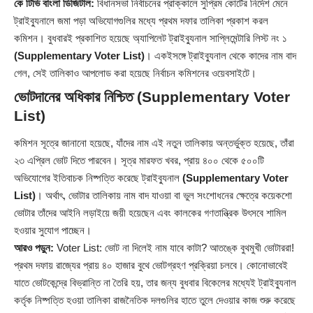
কে টিভি বাংলা ডিজিটাল:
বিধানসভা নির্বাচনের প্রাক্কালে
সুপ্রিম কোর্টে
র নির্দেশ মেনে
ট্রাইব্যুনালে জমা পড়া অভিযোগগুলির মধ্যে প্রথম দফার তালিকা প্রকাশ করল
কমিশন। বুধবারই প্রকাশিত হয়েছে অ্যাপিলেট ট্রাইব্যুনাল সাপ্লিমেন্টারি লিস্ট নং ১
(Supplementary Voter List)
। একইসঙ্গে ট্রাইব্যুনাল থেকে কাদের নাম বাদ
গেল, সেই তালিকাও আপলোড করা হয়েছে নির্বাচন কমিশনের ওয়েবসাইটে।
ভোটদানের অধিকার নিশ্চিত
(Supplementary Voter
List)
কমিশন সূত্রে জানানো হয়েছে, যাঁদের নাম এই নতুন তালিকায় অন্তর্ভুক্ত হয়েছে, তাঁরা
২৩ এপ্রিল ভোট দিতে পারবেন। সূত্র মারফত খবর, প্রায় ৪০০ থেকে ৫০০টি
অভিযোগের ইতিবাচক নিষ্পত্তি করেছে ট্রাইব্যুনাল
(Supplementary Voter
List)
। অর্থাৎ, ভোটার তালিকায় নাম বাদ যাওয়া বা ভুল সংশোধনের ক্ষেত্রে কয়েকশো
ভোটার তাঁদের আইনি লড়াইয়ে জয়ী হয়েছেন এবং কালকের গণতান্ত্রিক উৎসবে শামিল
হওয়ার সুযোগ পাচ্ছেন।
আরও পড়ুন:
Voter List: ভোট না দিলেই নাম যাবে কাটা? আতঙ্কে বুথমুখী ভোটাররা!
প্রথম দফায় রাজ্যের প্রায় ৪০ হাজার বুথে ভোটগ্রহণ প্রক্রিয়া চলবে। কোনোভাবেই
যাতে ভোটকেন্দ্রে বিভ্রান্তি না তৈরি হয়, তার জন্য বুধবার বিকেলের মধ্যেই ট্রাইব্যুনাল
কর্তৃক নিষ্পত্তি হওয়া তালিকা রাজনৈতিক দলগুলির হাতে তুলে দেওয়ার কাজ শুরু করেছে