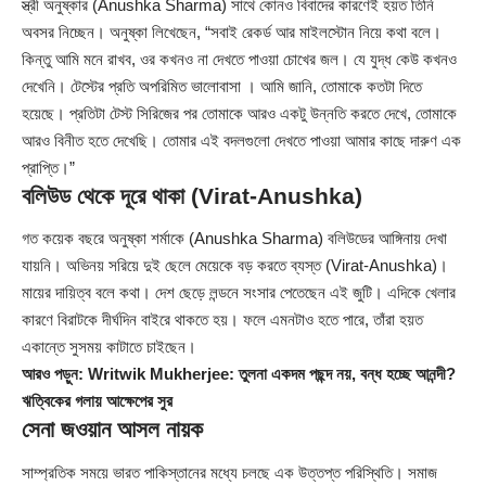
স্ত্রী অনুষ্কার (Anushka Sharma) সাথে কোনও বিবাদের কারণেই হয়ত তিনি
অবসর নিচ্ছেন। অনুষ্কা লিখেছেন, “সবাই রেকর্ড আর মাইলস্টোন নিয়ে কথা বলে।
কিন্তু আমি মনে রাখব, ওর কখনও না দেখতে পাওয়া চোখের জল। যে যুদ্ধ কেউ কখনও
দেখেনি। টেস্টের প্রতি অপরিমিত ভালোবাসা । আমি জানি, তোমাকে কতটা দিতে
হয়েছে। প্রতিটা টেস্ট সিরিজের পর তোমাকে আরও একটু উন্নতি করতে দেখে, তোমাকে
আরও বিনীত হতে দেখেছি। তোমার এই বদলগুলো দেখতে পাওয়া আমার কাছে দারুণ এক
প্রাপ্তি।”
বলিউড থেকে দূরে থাকা (Virat-Anushka)
গত কয়েক বছরে অনুষ্কা শর্মাকে (Anushka Sharma) বলিউডের আঙ্গিনায় দেখা
যায়নি। অভিনয় সরিয়ে দুই ছেলে মেয়েকে বড় করতে ব্যস্ত (Virat-Anushka)।
মায়ের দায়িত্ব বলে কথা। দেশ ছেড়ে লন্ডনে সংসার পেতেছেন এই জুটি। এদিকে খেলার
কারণে বিরাটকে দীর্ঘদিন বাইরে থাকতে হয়। ফলে এমনটাও হতে পারে, তাঁরা হয়ত
একান্তে সুসময় কাটাতে চাইছেন।
আরও পড়ুন:
Writwik Mukherjee: তুলনা একদম পছন্দ নয়, বন্ধ হচ্ছে আনন্দী?
ঋত্বিকের গলায় আক্ষেপের সুর
সেনা জওয়ান আসল নায়ক
সাম্প্রতিক সময়ে ভারত পাকিস্তানের মধ্যে চলছে এক উত্তপ্ত পরিস্থিতি। সমাজ