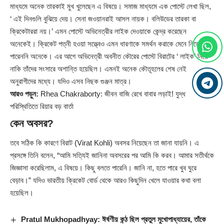
মাধ্যমে অনেক তারকাই মুখ খুলেছেন এ বিষয়ে। সমাজ মাধ্যমে এক পোস্টে লেখা ছিল,
‘ এই দিনগুলি বুঝিয়ে দেয়। সেনা জওয়ানরাই আসল নায়ক। বলিউডের তারকা বা
ক্রিকেটাররা নয়।’ এমন পোস্টে অভিনেত্রীর লাইক দেওয়াকে কেন্দ্র করেছেন
অনেকেই। ক্রিকেট পত্নী হওয়া সত্ত্বেও এমন ধারণাকে সমর্থন করাকে মেনে নিতে
পারেননি অনেকে। এর আগে অভিনেত্রী অবনীত কৌরের পোস্টে বিরাটের ‘ লাইক’ নিয়ে
নাকি তাঁদের সংসারে অশান্তি হয়েছিল। এমনই অনেক কৌতূহলের শেষ নেই
অনুরাগীদের মধ্যে। যদিও এসব নিছক গুঞ্জন মাত্র।
আরও পড়ুন:
Rhea Chakraborty: জীবন বাজি রেখে বাবার লড়াই! যুদ্ধ
পরিস্থিতিতে রিয়ার বড় বার্তা
কেন অবসর?
তবে সঠিক কি কারণে বিরাট (
Virat Kohli
) অবসর নিয়েছেন তা জানা যায়নি। এ
প্রসঙ্গে তিনি বলেন, “আমি সত্যিই জানিনা অবসরের পর আমি কি করব। আমার সতীর্থকে
জিজ্ঞাসা করেছিলাম, এ বিষয়ে। কিছু বলতে পারেনি। জানি না, হতে পারে খুব ঘুরে
বেড়াব।” যদিও ভারতীয় ক্রিকেট বোর্ড থেকে আরও কিছুদিন খেলে যাওয়ার কথা বলা
হয়েছিল।
Pratul Mukhopadhyay: ঈর্ষণীয় কন্ঠ ছিল প্রতুল মুখোপাধ্যায়ের, তাঁকে