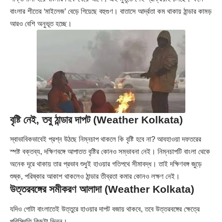
বাংলার শীতের ‘মাইলেজ’ বেড়ে গিয়েছে বহুগুণ। বাতাসে আর্দ্রতা কম থাকায় ঠান্ডার কামড়
আরও বেশি অনুভূত হচ্ছে।
বৃষ্টি নেই, তবু ঠান্ডার দাপট (Weather Kolkata)
স্বাভাবিকভাবেই প্রশ্ন উঠছে নিম্নচাপ থাকলে কি বৃষ্টি হবে না? আবহাওয়া দফতরের
স্পষ্ট বক্তব্য, দক্ষিণবঙ্গে আপাতত বৃষ্টির কোনও সম্ভাবনা নেই। নিম্নচাপটি বাংলা থেকে
অনেক দূরে থাকায় তার প্রভাব শুধুই হাওয়ার গতিপথে সীমাবদ্ধ। তাই দক্ষিণবঙ্গ জুড়ে
শুষ্ক, পরিষ্কার আকাশ থাকলেও ঠান্ডার তীব্রতা কমার কোনও লক্ষণ নেই।
উত্তরবঙ্গের সমীকরণ আলাদা (Weather Kolkata)
যদিও গোটা বাংলাতেই উত্তুরে হাওয়ার দাপট বজায় থাকবে, তবে উত্তরবঙ্গের ক্ষেত্রে
পরিস্থিতি কিছুটা ভিন্ন।