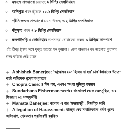
দমদমে
তাপমাত্রা নেমেছে
৯ ডিগ্রি সেলসিয়াসে
আলিপুরে
পারদ ছুঁয়েছে
১০.২ ডিগ্রি সেলসিয়াস
শ্রীনিকেতনে
তাপমাত্রা নেমে গিয়েছে
৬.২ ডিগ্রি সেলসিয়াসে
বাঁকুড়ায়
পারদ
৭.৮ ডিগ্রি সেলসিয়াস
জলপাইগুড়ি ও কোচবিহারে
তাপমাত্রা ঘোরাফেরা করছে
৯ ডিগ্রির আশপাশে
এই তীব্র ঠান্ডার সঙ্গে যুক্ত হয়েছে ঘন কুয়াশা। বেলা বাড়লেও বহু জায়গায় কুয়াশার
চাদর কাটতে দেরি হচ্ছে।
Abhishek Banerjee: ‘আন্দোলন যেন হিংস্র না হয়’ চাকরিহারাদের উদ্দেশে
বার্তা অভিষেক বন্দ্যোপাধ্যায়ের
Chopra Case: ৪ দিন পার, এখনও অধরা মুজিবুর রহমান
Sundarbans Fisherman:অবশেষে বাংলাদেশ থেকে জেলমুক্তি, ঘরে
ফিরছেন ৯৫ মৎস্যজীবী
Mamata Banerjee: বাংলায় এ বার ‘মহাত্মাশ্রী’, বিজ্ঞপ্তি জারি
Allegation of Harassment: রাজ্যে ফের নাবালিকাকে ধর্ষণ-খুনের
অভিযোগ, গ্রেফতার প্রতিবেশী ব্যক্তি