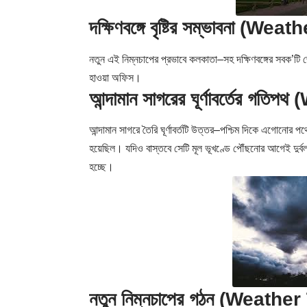
দক্ষিণবঙ্গে বৃষ্টির সম্ভাবনা (We
নতুন এই নিম্নচাপের প্রভাবে কলকাতা–সহ দক্ষিণবঙ্গের সবক’টি জ
হাওয়া অফিস।
আন্দামান সাগরের ঘূর্ণাবর্তের গ
আন্দামান সাগরে তৈরি ঘূর্ণাবর্তটি উত্তর–পশ্চিম দিকে এগোনোর পথ
হয়েছিল। যদিও বাস্তবে সেটি মূল ভূখণ্ডে পৌঁছনোর আগেই দুর্বল
হচ্ছে।
নতুন নিম্নচাপের গঠন (Weathe