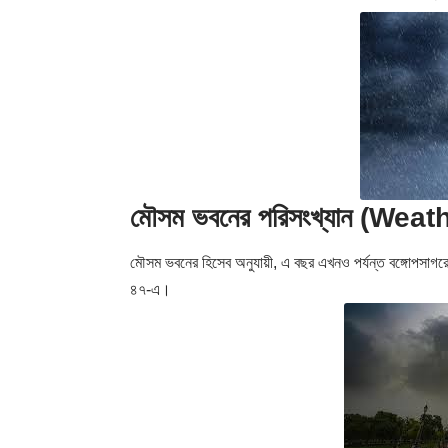
মৌসম ভবনের পরিসংখ্যান (Wea
মৌসম ভবনের হিসেব অনুযায়ী, এ বছর এখনও পর্যন্ত বঙ্গোপসাগরে
৪৭-এ।