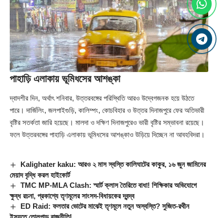
পাহাড়ি এলাকায় ভূমিধসের আশঙ্কা
দ্বাদশীর দিন, অর্থাৎ শনিবার, উত্তরবঙ্গের পরিস্থিতি আরও উদ্বেগজনক হয়ে উঠতে
পারে। দার্জিলিং, জলপাইগুড়ি, কালিম্পং, কোচবিহার ও উত্তর দিনাজপুরে ফের অতিভারী
বৃষ্টির সতর্কতা জারি হয়েছে। মালদা ও দক্ষিণ দিনাজপুরেও ভারী বৃষ্টির সম্ভাবনা রয়েছে।
ফলে উত্তরবঙ্গের পাহাড়ি এলাকায় ভূমিধসের আশঙ্কাও উড়িয়ে দিচ্ছেন না আবহবিদরা।
Kalighater kaku: আরও ২ মাস স্বস্তি কালিঘাটের কাকুর, ১৬ জুন জামিনের
মেয়াদ বৃদ্ধি করল হাইকোর্ট
TMC MP-MLA Clash: স্মার্ট ক্লাস তৈরিতে বাধা! শিক্ষিকার অভিযোগে
ক্ষুব্ধ রচনা, প্রকাশ্যে তৃণমূলের সাংসদ-বিধায়কের দ্বন্দ্ব
ED Raid: ফলতার ভোটের মাঝেই তৃণমূলে নতুন অস্বস্তি? সুজিত-রথীন
ইস্যুতে তোলপাড় রাজনীতি!