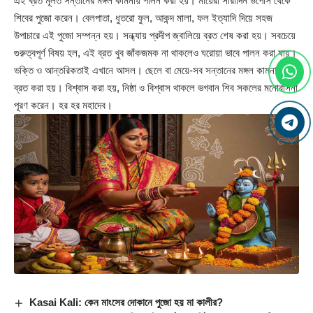
এই ব্রত মূলত সন্তানের মঙ্গল কামনায় পালন করা হয়। মায়েরা সারাদিন উপোস থেকে
শিবের পুজো করেন। বেলপাতা, ধুতরো ফুল, আকন্দ মালা, ফল ইত্যাদি দিয়ে সহজ
উপাচারে এই পুজো সম্পন্ন হয়। সন্ধ্যায় প্রদীপ জ্বালিয়ে ব্রত শেষ করা হয়। সবচেয়ে
গুরুত্বপূর্ণ বিষয় হল, এই ব্রত খুব জাঁকজমক না থাকলেও ঘরোয়া ভাবে পালন করা যায়।
ভক্তি ও আন্তরিকতাই এখানে আসল। ছেলে বা মেয়ে-সব সন্তানের মঙ্গল কামনায় এই
ব্রত করা হয়। বিশ্বাস করা হয়, নিষ্ঠা ও বিশ্বাস থাকলে ভগবান শিব সকলের মনোবাসনা
পূরণ করেন। হর হর মহাদেব।
Kasai Kali: কেন মাংসের দোকানে পুজো হয় মা কালীর?