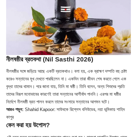
নীলষষ্ঠীর ব্রতকথা (Nil Sasthi 2026)
নীলষষ্ঠীর সঙ্গে জড়িয়ে আছে একটি ব্রতকথাও। বলা হয়, এক ব্রাহ্মণ দম্পতি বহু চেষ্টা
করেও সন্তানের মুখ দেখতে পারছিলেন না। একদিন তারা জীবন শেষ করতে গেলে এক
বৃদ্ধা তাদের থামান। পরে জানা যায়, তিনি মা ষষ্ঠী। তিনি বলেন, অন্য শিশুদের প্রতি
তাদের বিরূপ মনোভাবের কারণেই তারা সন্তানের আশীর্বাদ পাননি। এরপর মা ষষ্ঠীর
নির্দেশে নীলষষ্ঠী ব্রত পালন করলে তাদের সংসারে সন্তানের আগমন ঘটে।
আরও পড়ুন:
Shahid Kapoor: সাউথকে রিপ্লেস বলিউডের, নয়া ভূমিকায় শাহিদ
কাপুর
কেন করা হয় উপোস?