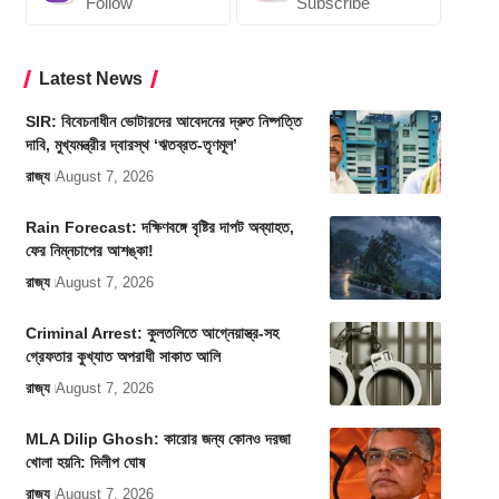
Follow
Subscribe
Latest News
SIR: বিবেচনাধীন ভোটারদের আবেদনের দ্রুত নিষ্পত্তি
দাবি, মুখ্যমন্ত্রীর দ্বারস্থ ‘ঋতব্রত-তৃণমূল’
রাজ্য
August 7, 2026
Rain Forecast: দক্ষিণবঙ্গে বৃষ্টির দাপট অব্যাহত,
ফের নিম্নচাপের আশঙ্কা!
রাজ্য
August 7, 2026
Criminal Arrest: কুলতলিতে আগ্নেয়াস্ত্র-সহ
গ্রেফতার কুখ্যাত অপরাধী সাকাত আলি
রাজ্য
August 7, 2026
MLA Dilip Ghosh: কারোর জন্য কোনও দরজা
খোলা হয়নি: দিলীপ ঘোষ
রাজ্য
August 7, 2026