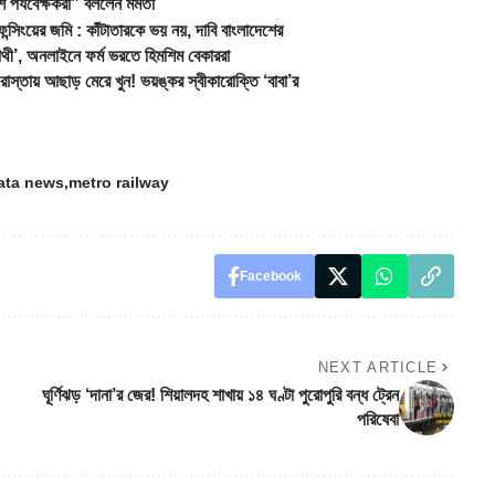
র্যবেক্ষকরা” বললেন মমতা
ংয়ের জমি : কাঁটাতারকে ভয় নয়, দাবি বাংলাদেশের
, অনলাইনে ফর্ম ভরতে হিমশিম বেকাররা
ায় আছাড় মেরে খুন! ভয়ঙ্কর স্বীকারোক্তি ‘বাবা’র
ata news
metro railway
Facebook
NEXT ARTICLE
ঘূর্ণিঝড় ‘দানা’র জের! শিয়ালদহ শাখায় ১৪ ঘণ্টা পুরোপুরি বন্ধ ট্রেন
পরিষেবা