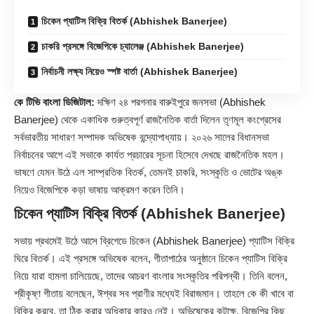
চিকেন প্যাটিস বিক্রি বিতর্ক (Abhishek Banerjee)
চাকরি প্রসঙ্গে বিজেপিকে চ্যালেঞ্জ (Abhishek Banerjee)
নির্বাচনী লক্ষ্য নিয়েও স্পষ্ট বার্তা (Abhishek Banerjee)
কে টিভি বাংলা ডিজিটাল:
দক্ষিণ ২৪ পরগনার বারুইপুরে জনসভা
(Abhishek
Banerjee)
থেকে একাধিক গুরুত্বপূর্ণ রাজনৈতিক বার্তা দিলেন তৃণমূল কংগ্রেসের
সর্বভারতীয় সাধারণ সম্পাদক অভিষেক বন্দ্যোপাধ্যায়। ২০২৬ সালের বিধানসভা
নির্বাচনের আগে এই সভাকে কার্যত প্রচারের সূচনা হিসেবে দেখছে রাজনৈতিক মহল।
ভাষণে যেমন উঠে এল সাম্প্রতিক বিতর্ক, তেমনই চাকরি, সংস্কৃতি ও ভোটের অঙ্ক
নিয়েও বিজেপিকে কড়া ভাষায় আক্রমণ করেন তিনি।
চিকেন প্যাটিস বিক্রি বিতর্ক (Abhishek Banerjee)
সভায় প্রথমেই উঠে আসে ব্রিগেডে চিকেন (Abhishek Banerjee) প্যাটিস বিক্রি
ঘিরে বিতর্ক। এই প্রসঙ্গে অভিষেক বলেন, গীতাপাঠের অনুষ্ঠানে চিকেন প্যাটিস বিক্রি
নিয়ে যারা হামলা চালিয়েছে, তাদের আচরণ বাংলার সংস্কৃতির পরিপন্থী। তিনি বলেন,
শ্রীকৃষ্ণ গীতায় বলেছেন, ঈশ্বর সব প্রাণীর মধ্যেই বিরাজমান। তাহলে কে কী খাবে বা
বিক্রি করবে, তা ঠিক করার অধিকার কারও নেই। অভিষেকের কটাক্ষ, বিজেপির কিছু