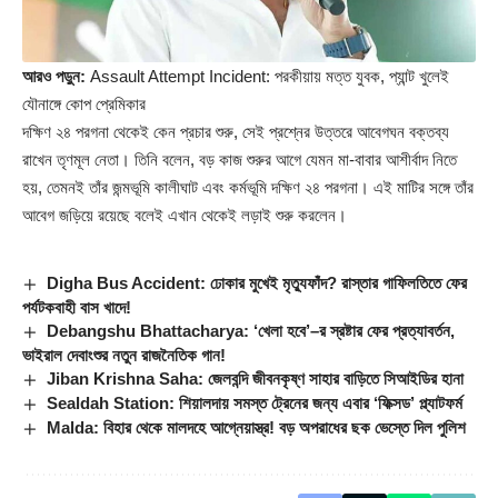
আরও পড়ুন:
Assault Attempt Incident: পরকীয়ায় মত্ত যুবক, প্যান্ট খুলেই
যৌনাঙ্গে কোপ প্রেমিকার
দক্ষিণ ২৪ পরগনা থেকেই কেন প্রচার শুরু, সেই প্রশ্নের উত্তরে আবেগঘন বক্তব্য
রাখেন তৃণমূল নেতা। তিনি বলেন, বড় কাজ শুরুর আগে যেমন মা-বাবার আশীর্বাদ নিতে
হয়, তেমনই তাঁর জন্মভূমি কালীঘাট এবং কর্মভূমি দক্ষিণ ২৪ পরগনা। এই মাটির সঙ্গে তাঁর
আবেগ জড়িয়ে রয়েছে বলেই এখান থেকেই লড়াই শুরু করলেন।
Digha Bus Accident: ঢোকার মুখেই মৃত্যুফাঁদ? রাস্তার গাফিলতিতে ফের
পর্যটকবাহী বাস খাদে!
Debangshu Bhattacharya: ‘খেলা হবে’–র স্রষ্টার ফের প্রত্যাবর্তন,
ভাইরাল দেবাংশুর নতুন রাজনৈতিক গান!
Jiban Krishna Saha: জেলবন্দি জীবনকৃষ্ণ সাহার বাড়িতে সিআইডির হানা
Sealdah Station: শিয়ালদায় সমস্ত ট্রেনের জন্য এবার ‘ফিক্সড’ প্ল্যাটফর্ম
Malda: বিহার থেকে মালদহে আগ্নেয়াস্ত্র! বড় অপরাধের ছক ভেস্তে দিল পুলিশ