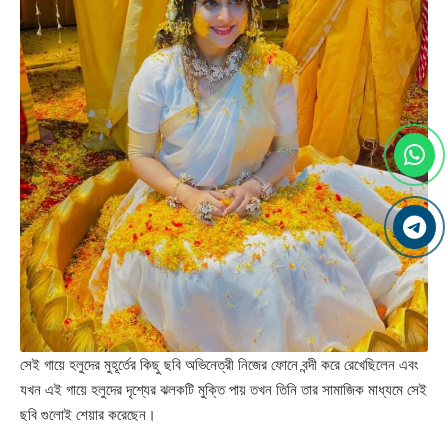
সেই গায়ে হলুদের মুহূর্তের কিছু ছবি অভিনেত্রী নিজের ফোনে বন্দী করে রেখেছিলেন এবং
যখন এই গায়ে হলুদের দৃশ্যের ঝলকটি মুক্তি পায় তখন তিনি তার সামাজিক মাধ্যমে সেই
ছবি গুলোই শেয়ার করেছেন।