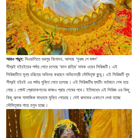
আরও পড়ুন:
দিওয়ালিতে ভরপুর বিনোদন, আসছে ‘সুরজ পে মঙ্গল’
শীঘ্রই হইচইয়ের পর্দায় পেতে চলেছে ‘কাল রাত্রি’ নামক ওয়েব সিরিজটি। এই
সিরিজটিতে মুখ্য চরিত্রে অভিনয় করছেন অভিনেত্রী সৌমিতৃষা কুন্ডু। এই সিরিজটি খুব
শীঘ্রই হইচই এর পর্দায় মুক্তি পেতে চলেছে। এই সিরিজটির শ্যুটিং বর্তমানে শেষ হয়ে
গেছে। পোস্ট প্রোডাকশনের কাজও প্রায় শেষের পথে। ইতিমধ্যে এই সিরিজ এর কিছু
কিছু ঝলক সামাজিক মাধ্যমে মুক্তি পেয়েছে। সেই ঝলকের একাংশে দেখা যাচ্ছে
সৌমিতৃষার গায়ে হলুদ হচ্ছে।