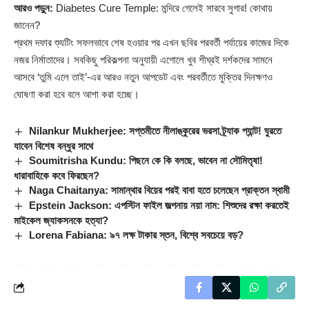
আরও পড়ুন:
Diabetes Cure Temple: মন্দিরে গেলেই সারবে সুগার! কোথায়
জানেন?
প্রথম দফার শ্যুটিং সফলভাবে শেষ হওয়ার পর এখন ছবির পরবর্তী পর্যায়ের কাজের দিকে
নজর নির্মাতাদের। সবকিছু পরিকল্পনা অনুযায়ী এগোলে খুব শীঘ্রই দর্শকদের সামনে
আসবে ‘তুমি এলে তাই’-এর আরও নতুন আপডেট এবং পরবর্তীতে মুক্তির দিনক্ষণও
ঘোষণা করা হবে বলে আশা করা হচ্ছে।
Nilankur Mukherjee: সপ্তমীতে নীলাঙ্কুরের ভরসা ট্র্যাক প্যান্ট! ঘুরতে
যাবেন বিশেষ বন্ধুর সাথে
Soumitrisha Kundu: পিছনে কে কি বলছে, ভাবেন না সৌমিতৃষা!
ধারাবাহিকে কবে ফিরছেন?
Naga Chaitanya: সামান্থার বিয়ের পরই বাবা হতে চলেছেন প্রাক্তন স্বামী
Epstein Jackson: এপস্টিন ফাইল জল্পনায় নয়া নাম: শিশুদের রক্ষা করতেই
মাইকেল জ্যাকসনকে হত্যা?
Lorena Fabiana: ৯৭ লক্ষ টাকার স্তন, বিশ্বে সবচেয়ে বড়?