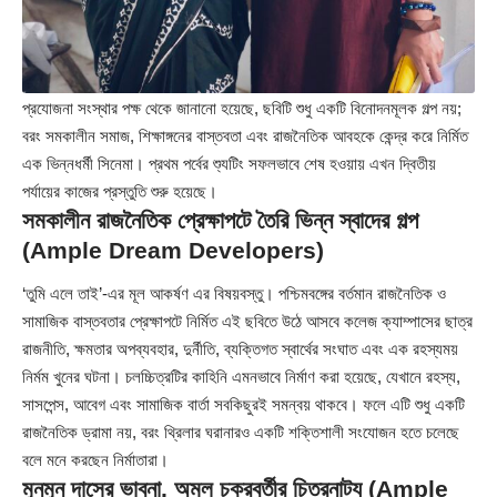
প্রযোজনা সংস্থার পক্ষ থেকে জানানো হয়েছে, ছবিটি শুধু একটি বিনোদনমূলক গল্প নয়;
বরং সমকালীন সমাজ, শিক্ষাঙ্গনের বাস্তবতা এবং রাজনৈতিক আবহকে কেন্দ্র করে নির্মিত
এক ভিন্নধর্মী সিনেমা। প্রথম পর্বের শ্যুটিং সফলভাবে শেষ হওয়ায় এখন দ্বিতীয়
পর্যায়ের কাজের প্রস্তুতি শুরু হয়েছে।
সমকালীন রাজনৈতিক প্রেক্ষাপটে তৈরি ভিন্ন স্বাদের গল্প
(Ample Dream Developers)
‘তুমি এলে তাই’-এর মূল আকর্ষণ এর বিষয়বস্তু। পশ্চিমবঙ্গের বর্তমান রাজনৈতিক ও
সামাজিক বাস্তবতার প্রেক্ষাপটে নির্মিত এই ছবিতে উঠে আসবে কলেজ ক্যাম্পাসের ছাত্র
রাজনীতি, ক্ষমতার অপব্যবহার, দুর্নীতি, ব্যক্তিগত স্বার্থের সংঘাত এবং এক রহস্যময়
নির্মম খুনের ঘটনা। চলচ্চিত্রটির কাহিনি এমনভাবে নির্মাণ করা হয়েছে, যেখানে রহস্য,
সাসপেন্স, আবেগ এবং সামাজিক বার্তা সবকিছুরই সমন্বয় থাকবে। ফলে এটি শুধু একটি
রাজনৈতিক ড্রামা নয়, বরং থ্রিলার ঘরানারও একটি শক্তিশালী সংযোজন হতে চলেছে
বলে মনে করছেন নির্মাতারা।
মুনমুন দাসের ভাবনা, অমল চক্রবর্তীর চিত্রনাট্য (Ample