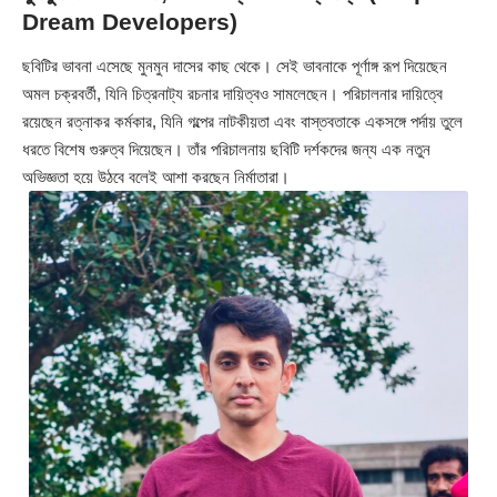
Dream Developers)
ছবিটির ভাবনা এসেছে মুনমুন দাসের কাছ থেকে। সেই ভাবনাকে পূর্ণাঙ্গ রূপ দিয়েছেন
অমল চক্রবর্তী, যিনি চিত্রনাট্য রচনার দায়িত্বও সামলেছেন। পরিচালনার দায়িত্বে
রয়েছেন রত্নাকর কর্মকার, যিনি গল্পের নাটকীয়তা এবং বাস্তবতাকে একসঙ্গে পর্দায় তুলে
ধরতে বিশেষ গুরুত্ব দিয়েছেন। তাঁর পরিচালনায় ছবিটি দর্শকদের জন্য এক নতুন
অভিজ্ঞতা হয়ে উঠবে বলেই আশা করছেন নির্মাতারা।