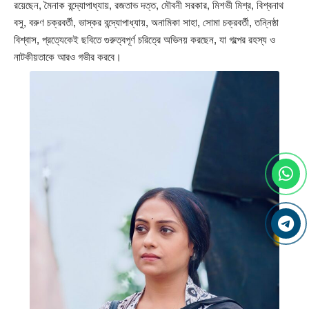
রয়েছেন, মৈনাক বন্দ্যোপাধ্যায়, রজতাভ দত্ত, মৌবনী সরকার, মিশভী মিশ্র, বিশ্বনাথ
বসু, বরুণ চক্রবর্তী, ভাস্কর বন্দ্যোপাধ্যায়, অনামিকা সাহা, সোমা চক্রবর্তী, তন্নিষ্ঠা
বিশ্বাস, প্রত্যেকেই ছবিতে গুরুত্বপূর্ণ চরিত্রে অভিনয় করছেন, যা গল্পের রহস্য ও
নাটকীয়তাকে আরও গভীর করবে।