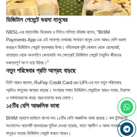
ডিজিটাল পেমেন্টে ভরসা মানুষের
NBSL-এর ম্যানেজিং ডিরেকর ও সিইও ললিতা নটরাজ বলেন, “BHIM
Payments App-এর এই সাফল্য দেখাচ্ছে সাধারণ মানুষ এখন আরও বেশি ভরসা
করছেন ডিজিটাল পেমেন্ট ব্যবস্থার উপর। পশ্চিমবঙ্গে মুদি দোকান থেকে রেস্তোরাঁ,
যাতায়াত থেকে অনলাইন কেনাকাটা সব ক্ষেত্রেই ডিজিটাল পেমেন্ট দৈনন্দিন জীবনের
গুরুত্বপূর্ণ অংশ হয়ে উঠছে।”
নতুন পরিষেবার প্রতি আগ্রহ বাড়ছে
তিনি আরও জানান, RuPay Credit Card on UPI-এর মত নতুন পরিষেবার
প্রতিও মানুষের আগ্রহ বাড়ছে। সংস্থার লক্ষ্য ডিজিটাল পেমেন্টকে আরও সহজ, নিরাপদ
ও সর্বসাধারণের কাছে গ্রহণযোগ্য করে তোলা।
১৫টির বেশি আঞ্চলিক ভাষা
BHIM অ্যাপে বর্তমানে বাংলা-সহ ১৫টির বেশি আঞ্চলিক ভাষা রয়েছে। কম ইন্টারনেট
সংযোগেও অ্যাপটি ব্যবহারের সুবিধা দেওয়া হয়েছে, যাতে গ্রামীণ ও আধা-শহরাঞ্চলের
মানুষও সহজে ডিজিটাল পেমেন্ট করতে পারেন।