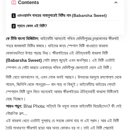
Contents
এডওয়ার্ডস বাবরের নামানুসারেই মিষ্টির নাম (Babarsha Sweet)
স্বাধে কেমন এই মিষ্টি?
কে টিভি বাংলা ডিজিটাল:
ভাইফোঁটা আসতেই পশ্চিম মেদিনীপুরের
চন্দ্রকোনার ক্ষীরপাই
শহরে জমজমাট মিষ্টির বাজার। ভাইদের জন্য স্পেশাল মিষ্টি খাওয়াতে বাবরসা
দোকানগুলিতে উপচে পড়ছে ভিড়। ক্ষীরপাইয়ের এই ঐতিহ্যবাহী বাবরসা মিষ্টি
(Babarsha Sweet)
গোটা রাজ্য জুড়েই এখন জনপ্রিয়। এই মিষ্টি এতটাই
স্পেশাল যে গোটা ভারতে একমাত্র পশ্চিম মেদিনীপুর জেলাতেই মেলে এই মিষ্টি।
মিষ্টি খেতে ভালবাসেন না, এমন লোক কমই আছেন। উৎসবের মরসুমে রসগোল্লা থেকে
পায়েস, জিলিপি থেকে পান্তুয়া— বাদ পড়ে না কিছুই। ভাইফোঁটায় ভাইয়ের প্লেটে
স্পেশ্যাল মিষ্টি তুলে দিতে অনেকেই আবার ক্ষীরপাইয়ের ঐতিহ্যবাহী বাবরসা মিষ্টিকেই
বেছে নিচ্ছেন।
আরও পড়ুন:
Bhai Phota: সত্যিই কি যমুনা যমকে ভাইফোঁটা দিয়েছিলেন? কী সেই
পৌরাণিক গল্প…
এই বাবরসা খেতে এতটাই সুস্বাদু যে সহজে ভোলা যায় না এই স্বাদ। আর এই মিষ্টি
তৈরি সাধারণত ক্ষীরপাই ছাড়া আর অন্য কোথাও হয় না। তাই এই মিষ্টি প্রেমেই