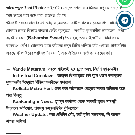
আরও পড়ুন:
Bhai Phota: ভাইফোঁটার মেনুতে মশলা আর চিজের অপূর্ব মেলবন্ধন!
গরম ভাতের সঙ্গে জমে যাবে মাংসের এই পদ
ক্ষীরপাই শহরের হালদারদিঘি মোড় ও চন্দ্রকোনা-ঘাটাল রাজ্য সড়কের পাশে সারি সারি
দোকানে চলছে দিনরাত বাবরসা তৈরির ব্যস্ততা। স্থানীয় ব্যবসায়ীরা জানাচ্ছেন, সারা
বছরই বাবরসা
(Babarsha Sweet)
তৈরি হয়, তবে ভাইফোঁটায় চাহিদা থাকে
কয়েকগুণ বেশি। বোনেদের হাতে ভাইদের জন্য মিষ্টির থালিতে তাই এবারের ভাইফোঁটায়
থাকছে ক্ষীরপাইয়ের প্রসিদ্ধ “বাবরসা”, এক ঐতিহ্যের প্রতীক, স্বাদের গর্ব।
Vande Mataram: স্কুলে গাইতেই হবে বন্দেমাতরম, নির্দেশ মুখ্যমন্ত্রীর
Industrial Conclave : রাজ্যের শিল্পযাত্রার ছবি তুলে ধরতে কনক্লেভ,
মুখ্যমন্ত্রীর উদ্যোগে বিনিয়োগকারীদের সমাবেশ
Kolkata Metro Rail: জোর করে আটকাবেন মেট্রোর দরজা! জরিমানা হতে
পারে কিন্তু
Kankandighi News: তৃণমূল কার্যালয় থেকে সরকারি ত্রাণ সামগ্রী
উদ্ধারের অভিযোগ, চাঞ্চল্য কঙ্কনদিঘির বুড়িরপোলে
Weather Update: আর বেশিদিন নেই, ভারী বৃষ্টির সম্ভাবনা, কী জানাল
হাওয়া অফিস!