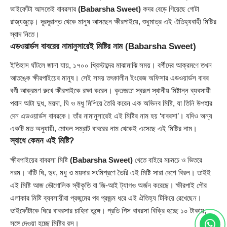
ভাইফোঁটা আসতেই বাবরসার
(Babarsha Sweet)
কদর বেড়ে গিয়েছে গোটা
রাজ্যজুড়ে। দূরদূরান্ত থেকে মানুষ আসছেন ক্ষীরপাইয়ে, শুধুমাত্র এই ঐতিহ্যবাহী মিষ্টির
স্বাদ নিতে।
এডওয়ার্ডস বাবরের নামানুসারেই মিষ্টির নাম
(Babarsha Sweet)
ইতিহাস ঘাঁটলে জানা যায়, ১৭০০ খ্রিস্টাব্দের মাঝামাঝি সময়। বর্গীদের আক্রমণে তখন
আতঙ্কে ক্ষীরপাইয়ের মানুষ। সেই সময় তৎকালীন ইংরেজ অফিসার এডওয়ার্ডস বাবর
বর্গী আক্রমণ রুখে ক্ষীরপাইকে রক্ষা করেন। কৃতজ্ঞতা স্বরূপ স্থানীয় মিষ্টান্ন ব্যবসায়ী
পরান আটা দুধ, ময়দা, ঘি ও মধু মিশিয়ে তৈরি করেন এক অভিনব মিষ্টি, যা তিনি উপহার
দেন এডওয়ার্ডস বাবরকে। তাঁর নামানুসারেই এই মিষ্টির নাম হয় ‘বাবরসা’। যদিও অন্য
একটি মত অনুযায়ী, মোঘল সম্রাট বাবরের নাম থেকেই এসেছে এই মিষ্টির নাম।
স্বাধে কেমন এই মিষ্টি?
ক্ষীরপাইয়ের বাবরসা মিষ্টি
(Babarsha Sweet)
খেতে বাইরে মচমচে ও ভিতরে
নরম। খাঁটি ঘি, দুধ, মধু ও ময়দার সংমিশ্রণে তৈরি এই মিষ্টি সারা দেশে বিরল। তাইই
এই মিষ্টি আজ ভৌগোলিক স্বীকৃতি বা জি-আই ট্যাগও অর্জন করেছে। ক্ষীরপাই পৌর
এলাকার মিষ্টি ব্যবসায়ীরা প্রজন্মের পর প্রজন্ম ধরে এই ঐতিহ্য টিকিয়ে রেখেছেন।
ভাইফোঁটাকে ঘিরে বাবরসার চাহিদা তুঙ্গে। প্রতি পিস বাবরসা বিক্রি হচ্ছে ১০ টাকায়,
সঙ্গে দেওয়া হচ্ছে মিষ্টির রস।