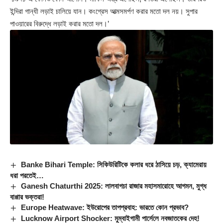
ইন্দিরা গান্ধী লড়াই চালিয়ে যান। কংগ্রেস আত্মসমর্পণ করার মতো দল নয়। সুপার
পাওয়ারের বিরুদ্ধে লড়াই করার মতো দল।’
Banke Bihari Temple: সিকিউরিটিকে কলার ধরে ঠাসিয়ে চড়, ক্যামেরায়
ধরা পরতেই…
Ganesh Chaturthi 2025: লালবাগচা রাজার মহাসমারোহে আগমন, মুগ্ধ
বাপ্পার ভক্তরা!
Europe Heatwave: ইউরোপের তাপপ্রবাহ: ভারতে কোন প্রভাব?
Lucknow Airport Shocker: মুম্বাইগামী পার্সেলে নবজাতকের দেহ!