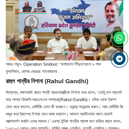
আরও পড়ুন-
Operation Sindoor: ‘অপারেশন সিঁদুরে’ধ্বংস ৯ পাক
যুদ্ধবিমান, কোমর ভেঙেছে শাহবাজদের
রাহুল গান্ধীর নিশানা (Rahul Gandhi)
উল্লেখ্য, মঙ্গলবারই রাহুল গান্ধী প্রধানমন্ত্রীকে নিশানা করে বলেন, ‘একটু চাপ পড়লেই
ভয়ে পালায় বিজেপি-আরএসএস সদস্যরা(Rahul Gandhi)। ওদিক থেকে ট্রাম্প
ফোন করে বললেন, মোদীজি এসব কী করছেন। নরেন্দ্র সারেন্ডার করুন। আর মোদীজি জি
হুজুর করে ট্রাম্পের ইশারা মেনে কাজ করলেন। আসলে স্বাধীনতার আগে থেকেই
আত্মসমর্পণ করাটা এদের স্বভাব।’ এরপর ইন্দিরা গান্ধীর প্রসঙ্গ মনে করিয়ে রাহুল বলেন,
‘১৯৭১-এ কোনও ফোন আসেনি। মার্কিন অস্ত্র এসেছিল, রণতরী এসেছিল। তারপরও