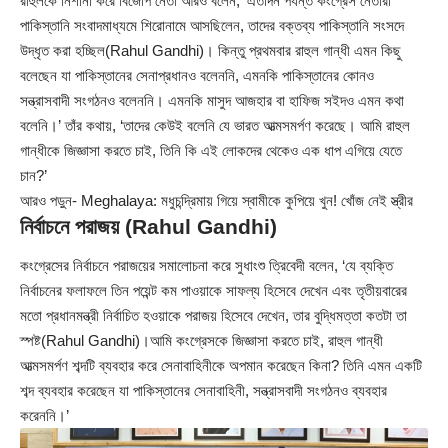
রাহুলকে নিশানা করে বিজেপি নেতা আরও বলেন, ‘এতদিন পর্যন্ত কংগ্রেস নেতারা
পাকিস্তানি সংবাদমাধ্যমে শিরোনামে আসছিলেন, তাদের বক্তব্য পাকিস্তানি সংসদে
উদ্ধৃত করা হচ্ছিল(Rahul Gandhi)। কিন্তু প্রথমবার রাহুল গান্ধী এমন কিছু
বলেছেন যা পাকিস্তানের সেনাপ্রধানও বলেননি, এমনকি পাকিস্তানের কোনও
সন্ত্রাসবাদী সংগঠনও বলেননি। এমনকি মাসুদ আজহার বা হাফিজ সইদও এমন কথা
বলেনি।’ তাঁর কথায়, ‘তাদের কেউই বলেনি যে ভারত আত্মসমর্পণ করেছে। আমি রাহুল
গান্ধীকে জিজ্ঞাসা করতে চাই, তিনি কি এই লোকদের থেকেও এক ধাপ এগিয়ে যেতে
চান?’
আরও পড়ুন-
Meghalaya: মধুচন্দ্রিমায় গিয়ে স্বামীকে কুপিয়ে খুন! খোঁজ নেই স্ত্রীর
নির্বাচনে পরাজয় (Rahul Gandhi)
কংগ্রেসের নির্বাচনে পরাজয়ের সমালোচনা করে সুধাংশু ত্রিবেদী বলেন, ‘যে ব্যক্তি
নির্বাচনের ফলাফলে তিন পয়েন্ট কম পাওয়াকে সাফল্য হিসেবে দেখেন এবং তৃতীয়বারের
মতো প্রধানমন্ত্রী নির্বাচিত হওয়াকে পরাজয় হিসেবে দেখেন, তার বুদ্ধিমত্তা কতটা তা
স্পষ্ট(Rahul Gandhi)।আমি কংগ্রেসকে জিজ্ঞাসা করতে চাই, রাহুল গান্ধী
আত্মসমর্পণ শব্দটি ব্যবহার করে সেনাবাহিনীকে অপমান করেছেন কিনা? তিনি এমন একটি
শব্দ ব্যবহার করেছেন যা পাকিস্তানের সেনাবাহিনী, সন্ত্রাসবাদী সংগঠনও ব্যবহার
করেননি।’