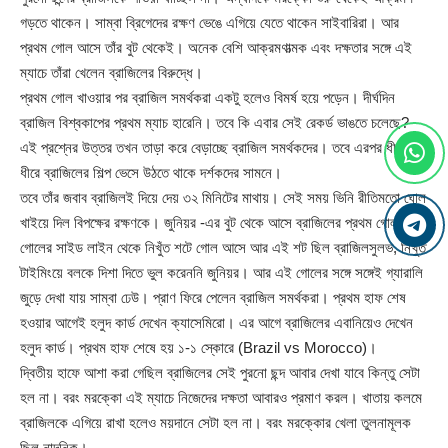
গড়তে থাকেন। সাম্বা ব্রিগেদের রক্ষণ ভেঙে এগিয়ে যেতে থাকেন সাইবারিরা। আর
প্রথম গোল আসে তাঁর বুট থেকেই। অনেক বেশি আক্রমণাত্মক এবং দক্ষতার সঙ্গে এই
ম্যাচে তাঁরা খেলেন ব্রাজিলের বিরুদ্ধে।
প্রথম গোল খাওয়ার পর ব্রাজিল সমর্থকরা একটু হলেও বিমর্ষ হয়ে পড়েন। দীর্ঘদিন
ব্রাজিল বিশ্বকাপের প্রথম ম্যাচ হারেনি। তবে কি এবার সেই রেকর্ড ভাঙতে চলেছে?
এই প্রশ্নের উত্তর তখন তাড়া করে বেড়াচ্ছে ব্রাজিল সমর্থকদের। তবে এরপর ধীরে
ধীরে ব্রাজিলের শিল্প ভেসে উঠতে থাকে দর্শকদের সামনে।
তবে তাঁর জবাব ব্রাজিলই দিয়ে দেয় ৩২ মিনিটের মাথায়। সেই সময় ভিনি রীতিমতো ঘোল
খাইয়ে দিল বিপক্ষের রক্ষণকে। জুনিয়র -এর বুট থেকে আসে ব্রাজিলের প্রথম গোল।
গোলের সাইড লাইন থেকে নিখুঁত শটে গোল আসে আর এই শট ছিল ব্রাজিলসুলভ, নিখুঁত
টাইমিংয়ে বলকে দিশা দিতে ভুল করেননি জুনিয়র। আর এই গোলের সঙ্গে সঙ্গেই গ্যারালি
জুড়ে দেখা যায় সাম্বা ঢেউ। প্রাণ ফিরে পেলেন ব্রাজিল সমর্থকরা। প্রথম হাফ শেষ
হওয়ার আগেই হলুদ কার্ড দেখেন ক্যাসেমিরো। এর আগে ব্রাজিলের এবানিয়েও দেখেন
হলুদ কার্ড। প্রথম হাফ শেষে হয় ১-১ স্কোরে (Brazil vs Morocco)।
দ্বিতীয় হাফে আশা করা গেছিল ব্রাজিলের সেই পুরনো ছন্দ আবার দেখা যাবে কিন্তু সেটা
হল না। বরং মরক্কো এই ম্যাচে নিজেদের দক্ষতা আবারও প্রমাণ করল। খাতায় কলমে
ব্রাজিলকে এগিয়ে রাখা হলেও ময়দানে সেটা হল না। বরং মরক্কোর খেলা তুলনামূলক
ছিল নান্দনিক।