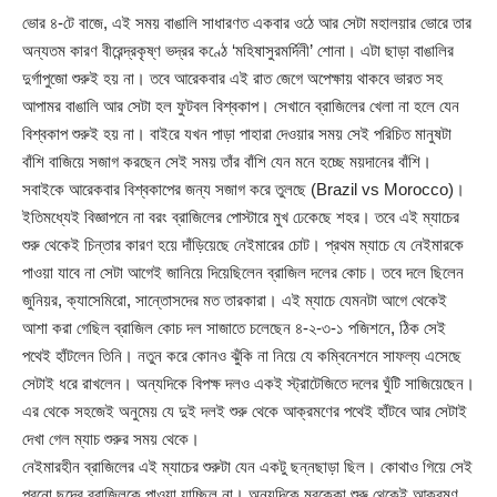
ভোর ৪-টে বাজে, এই সময় বাঙালি সাধারণত একবার ওঠে আর সেটা মহালয়ার ভোরে তার
অন্যতম কারণ বীরেন্দ্রকৃষ্ণ ভদ্রর কণ্ঠে ‘মহিষাসুরমর্দিনী’ শোনা। এটা ছাড়া বাঙালির
দুর্গাপুজো শুরুই হয় না। তবে আরেকবার এই রাত জেগে অপেক্ষায় থাকবে ভারত সহ
আপামর বাঙালি আর সেটা হল ফুটবল বিশ্বকাপ। সেখানে ব্রাজিলের খেলা না হলে যেন
বিশ্বকাপ শুরুই হয় না। বাইরে যখন পাড়া পাহারা দেওয়ার সময় সেই পরিচিত মানুষটা
বাঁশি বাজিয়ে সজাগ করছেন সেই সময় তাঁর বাঁশি যেন মনে হচ্ছে ময়দানের বাঁশি।
সবাইকে আরেকবার বিশ্বকাপের জন্য সজাগ করে তুলছে (Brazil vs Morocco)।
ইতিমধ্যেই বিজ্ঞাপনে না বরং ব্রাজিলের পোস্টারে মুখ ঢেকেছে শহর। তবে এই ম্যাচের
শুরু থেকেই চিন্তার কারণ হয়ে দাঁড়িয়েছে নেইমারের চোট। প্রথম ম্যাচে যে নেইমারকে
পাওয়া যাবে না সেটা আগেই জানিয়ে দিয়েছিলেন ব্রাজিল দলের কোচ। তবে দলে ছিলেন
জুনিয়র, ক্যাসেমিরো, সান্তোসদের মত তারকারা। এই ম্যাচে যেমনটা আগে থেকেই
আশা করা গেছিল ব্রাজিল কোচ দল সাজাতে চলেছেন ৪-২-৩-১ পজিশনে, ঠিক সেই
পথেই হাঁটলেন তিনি। নতুন করে কোনও ঝুঁকি না নিয়ে যে কম্বিনেশনে সাফল্য এসেছে
সেটাই ধরে রাখলেন। অন্যদিকে বিপক্ষ দলও একই স্ট্রাটেজিতে দলের ঘুঁটি সাজিয়েছেন।
এর থেকে সহজেই অনুমেয় যে দুই দলই শুরু থেকে আক্রমণের পথেই হাঁটবে আর সেটাই
দেখা গেল ম্যাচ শুরুর সময় থেকে।
নেইমারহীন ব্রাজিলের এই ম্যাচের শুরুটা যেন একটু ছন্নছাড়া ছিল। কোথাও গিয়ে সেই
পুরনো ছন্দের ব্রাজিলকে পাওয়া যাচ্ছিল না। অন্যদিকে মরক্কো শুরু থেকেই আক্রমণ