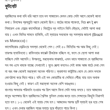
ফুটনোট
ব্রাজিলের কথা যদি ধরি আগে তবে দল সাজাবেন কেমন কোচ সেটা আগে থেকেই জানা
কথা। বিপক্ষের প্রস্তুতি আগে থেকেই ছিল। মাঠের মাঝে পাকেতা, নিচে বক্স টু বক্স
গিমারেশ এবং হোল্ডে কাসেমিরো। বিহাইন্ড দ্য লাইনে ভিনি দৌড়বে, সেটাই আশা করা
যায়। এখন ভিনির সামনে হাকিমি, এই ম্যাচের সবথেকে বড় সমস্যার জায়গা (Brazil
vs Morocco)।
কাসেমিরোর হোল্ডিংয়ে সমস্যা থেকেই গেল। সেই ৫০ মিনিটের পর আর কিছু নেই।
তারপর ফ্যাবিনহো। রাফিনহার কানেক্ট ঠিকঠাক হচ্ছিল না, ফলে যে ফ্লো আশা করা
যাচ্ছিল সেটা আসেনি। উপরন্তু, মরক্কোর মাঝমাঠ, এমন ভাবে সাজানো যে ব্রাজিলের
সব পথ এসে থমকে যাচ্ছে সেখানেই। মুখে হেক্সা বললেও সেই কাজ আজ মাঠে দেখা গেল
না বরং শুরু থেকেই মরক্কো অনেক পরিণত। ক্রমাগত কাউন্টার খেলে যে কোন দলকে
কোণঠাসা করে দিতে পারে। যদি এই দল কোয়ার্টার বা সেমিতে পৌঁছে যায় তবে অবাক
হওয়ার কিছু নেই। কারণ এই মরক্কো অনেক বেশি ভয়ঙ্কর।
বাংলায় ক্ষমতার পরিবর্তন হওয়ার পর শিল্প আসে কিনা সেটা সময় বলবে। তবে আজকের
মানুষ অপেক্ষায় ছিল ব্রাজিলের শৈল্পিক ফুটবল দেখার জন্য তবে সেক্ষত্রে কিছুটা নিরাশই
হতে হল। ১-১ থেকেই এই ম্যাচ শেষ হল। আজকের পরপর দুটি ম্যাচই ড্র হয়ে শেষ
হল। এখন দেখার ব্রাজিল পরের ম্যাচে ঘুরে দাঁড়াতে পারে কিনা।