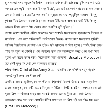
মুখে আড্ডা বসত প্রজন্ম নির্বিশেষে। সেখানে এখনও যদি বর্তমানের ফুটবলের কথা ওঠে
সেখানে এক প্রবীণ বলে ওঠে ‘ইন দ্য ইয়ার’, এর অর্থ ততক্ষণে সবার বোঝা হয়ে গেছে।
তবে সেই লাইন কোনওদিন শেষ হয়নি। প্রজন্ম বদলেছে, প্রযুক্তি বদলেছে কিন্তু
ফুটবল নিয়ে উন্মাদনা বদলায়নি। সাদা কালো টিভি থেকে আজকের স্মার্ট টিভি কিন্তু
আড্ডার বিষয় এখনও ‘সব খেলার সেরা বাঙালির তুমি ফুটবল।’
খাতায় কলমে ব্রাজিল এগিয়ে থাকলেও কোনওভাবেই মরক্কোকে হালকাভাবে নিচ্ছেন না
সমর্থকরা। এর আগে শক্তিশালী প্রতিপক্ষের বিরুদ্ধে নামার আগে মরক্কোর হাকিমি
জানিয়ে দিয়েছিলেন যে তাঁরা এক ইঞ্চিও জমি ছাড়বেন না বিনা যুদ্ধে। অর্থাৎ ‘বিনা যুদ্ধে
নাহি দিব সূচ্যগ্র মেদিনী।’ এর প্রবাদের সূত্রপাত মহাভারতের সময় থেকে যখন বিনা
যুদ্ধে এক সূচের সমান জমিও দিতে রাজি হয়নি কৌরবরা (
Brazil vs Morocco
)।
তবে সেই যুদ্ধ কি দেখা গেল আজকের ম্যাচে?
আরও পড়ুন:
Chief of the Army Staff: ভারতীয় সেনাবাহিনীর নতুন প্রধান
লেফটেন্যান্ট জেনারেল ধীরজ শেঠ
একদিকে রয়েছে ব্রাজিল, যে দল পাঁচবার বিশ্বকাপ শিরোপা জিতেছে আর অন্যদিকে
রয়েছে মরক্কো, যে দলটি ২০২২ বিশ্বকাপে ইতিহাস তৈরি করেছিল। সেখান থেকে এই
ম্যাচ নিয়ে সমর্থকদের মধ্যে শুরু থেকেই রয়েছে আলাদা উন্মাদনা। সেই উন্মাদনা
কয়েকগুণ বেড়ে গেল যখন রেফারির বাঁশির সঙ্গে সঙ্গে বল নিয়ে দুই দল দৌড় শুরু করল
(Brazil vs Morocco)।