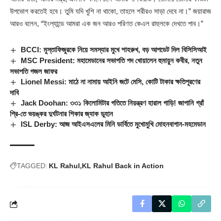
উপভোগ করতেই হবে। তুমি যদি খুশি না থাকো, তাহলে শরীরও সাড়া দেবে না।” জয়ারাজ
আরও বলেন, “ইংল্যান্ডে আমরা এক জন আরও পরিণত কেএল রাহুলকে দেখতে পাব।”
BCCI: মুস্তাফিজুরকে নিয়ে সমস্যার মুখে শাহরুখ, বড় আপডেট দিল বিসিসিআই
MSC President: মহামেডানের সভাপতি পদ খোয়ালেন হুমায়ুন কবীর, নতুন
সভাপতি গজল জাফর
Lionel Messi: মাঠে না নামায় আইনি জটে মেসি, কোটি টাকার ক্ষতিপূরণের
দাবি
Jack Doohan: ৩৩১ কিলোমিটার গতিতে নিয়ন্ত্রণ হারাল গাড়ি! জাপানি গ্রাঁ
প্রি-তে ভয়ঙ্কর দুর্ঘটনার শিকার জ্যাক ডুহান
ISL Derby: আজ আইএসএলের মিনি ডার্বিতে মুখোমুখি মোহনবাগান-মহমেডান
TAGGED:
KL Rahul
KL Rahul Back in Action