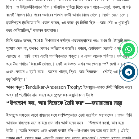
ছিল। ও উইকেটকিপারও ছিল। স্ট্রাইক ঘুরিয়ে দিতে দারুণ পারে—চতুর্থ, পঞ্চম, বা ষষ্ঠ
বলেই সিঙ্গেল নিয়ে পরের ওভারের প্রথম বলটা আবার নিজে খেলে। নির্দেশ মেনে চলে।
চ্যাম্পিয়ন্স ট্রফিতে যদি খেয়াল করেন, ওর কাজ খুব নির্দিষ্ট ছিল—আর সেটা ও পুরোপুরি
করে দেখিয়েছিল,” বললেন জয়ারাজ।
তিনি আরও বলেন, “ODI বিশ্বকাপে দুর্দান্ত পারফরম্যান্সের পরও যখন টি-টোয়েন্টি দলে
সুযোগ পেল না, তখনও কোনও অভিযোগ করেনি। কারণ, ছোটবেলা থেকেই এসব দেখে
এসেছে ও। তাই এখন এতটা মানসিকভাবে শক্ত। ও এখন অনেক পরিণত। দশ বছর
ধরে উচ্চ পর্যায়ে ক্রিকেট খেলছে। সেই অভিজ্ঞতা এখন ওর খেলায় স্পষ্ট দেখা যায়।
এখন যেভাবে ও ব্যাট করে—অনেক শান্ত, স্থির, আর নিয়ন্ত্রণে—সেটাই ওর সবচেয়ে
বড় বৈশিষ্ট্য।”
আরও পড়ুন:
Tendulkar-Anderson Trophy: ইংল্যান্ড-ভারত টেস্ট সিরিজে নতুন
অধ্যায়! পতৌদির নাম বদলে হবে তেন্ডুলকর-অ্যান্ডারসন ট্রফি
“উপভোগ কর, আর নিজেকে তৈরি কর”—জয়ারাজের মন্ত্র
ইংল্যান্ড সফরের আগে রাহুলের সঙ্গে সংক্ষিপ্তভাবে দেখা হয়েছিল জয়ারাজের। তখন তিনি
আবারও রাহুলকে মনে করিয়ে দেন তাঁর আজীবনের মন্ত্র—“উপভোগ করো, আর হয়ে
উঠো”। “আমি সবসময় ওকে একটা কথাই বলি—উপভোগ কর আর হয়ে উঠো। এটাই
আমার বার্তা, আমার মন্ত্র, এমনকি বললে চলে আমার পাসওয়ার্ড। তোমায় তোমার কাজটা