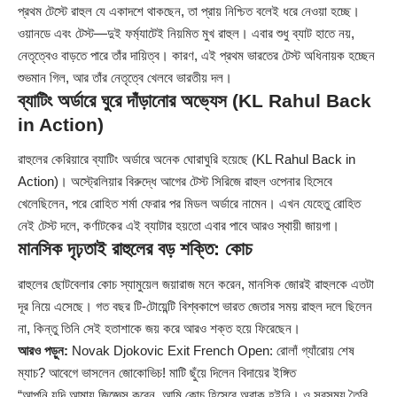
প্রথম টেস্টে রাহুল যে একাদশে থাকছেন, তা প্রায় নিশ্চিত বলেই ধরে নেওয়া হচ্ছে।
ওয়ানডে এবং টেস্ট—দুই ফর্ম্যাটেই নিয়মিত মুখ রাহুল। এবার শুধু ব্যাট হাতে নয়,
নেতৃত্বেও বাড়তে পারে তাঁর দায়িত্ব। কারণ, এই প্রথম ভারতের টেস্ট অধিনায়ক হচ্ছেন
শুভমান গিল, আর তাঁর নেতৃত্বে খেলবে ভারতীয় দল।
ব্যাটিং অর্ডারে ঘুরে দাঁড়ানোর অভ্যেস (KL Rahul Back
in Action)
রাহুলের কেরিয়ারে ব্যাটিং অর্ডারে অনেক ঘোরাঘুরি হয়েছে (KL Rahul Back in
Action)। অস্ট্রেলিয়ার বিরুদ্ধে আগের টেস্ট সিরিজে রাহুল ওপেনার হিসেবে
খেলেছিলেন, পরে রোহিত শর্মা ফেরার পর মিডল অর্ডারে নামেন। এখন যেহেতু রোহিত
নেই টেস্ট দলে, কর্ণাটকের এই ব্যাটার হয়তো এবার পাবে আরও স্থায়ী জায়গা।
মানসিক দৃঢ়তাই রাহুলের বড় শক্তি: কোচ
রাহুলের ছোটবেলার কোচ স্যামুয়েল জয়ারাজ মনে করেন, মানসিক জোরই রাহুলকে এতটা
দূর নিয়ে এসেছে। গত বছর টি-টোয়েন্টি বিশ্বকাপে ভারত জেতার সময় রাহুল দলে ছিলেন
না, কিন্তু তিনি সেই হতাশাকে জয় করে আরও শক্ত হয়ে ফিরেছেন।
আরও পড়ুন:
Novak Djokovic Exit French Open: রোলাঁ গ্যাঁরোয় শেষ
ম্যাচ? আবেগে ভাসলেন জোকোভিচ! মাটি ছুঁয়ে দিলেন বিদায়ের ইঙ্গিত
“আপনি যদি আমায় জিজ্ঞেস করেন, আমি কোচ হিসেবে অবাক হইনি। ও সবসময় তৈরি