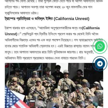
আপিলের পথ খোলা রেখেছে। তারা সুপ্রিম কোর্টে যেতে পারে বা আপিল আদালতেই রিভিউ
চাইতে পারে। আপাতত অবশ্য তারা অপেক্ষা করছে ২৮ জুন মামলাটির ফের সান
ফ্রান্সিসকোর আদালতে ওঠার।
ট্রাম্পের প্রতিক্রিয়া ও ভবিষ্যৎ ইঙ্গিত
(California Unrest)
ট্রাম্প বারবার বলে এসেছেন, ‘‘আমেরিকা অনুপ্রবেশকারীদের জন্য নয়
(California
Unrest)
।’’ প্রেসিডেন্ট পদে দ্বিতীয় ইনিংসে প্রবেশ করার পর থেকেই তিনি অবৈধ
অভিবাসীদের বিরুদ্ধে একের পর এক কড়া পদক্ষেপ নিয়েছেন। লস অ্যাঞ্জেলেসে আইসিই
হানার জেরে শতাধিক অভিবাসী গ্রেফতার হন। এরই বিরুদ্ধে রাস্তায় নামেন সাধারণ
মানুষ। তবে আপাতত আদালতের রায়ে তিনি সুবিধাজনক জায়গায়। রায় অনুযায়ী,
অভিবাসন নীতি প্রয়োগে প্রয়োজনে আবারও সেনা নামাতে পারবেন তিনি।