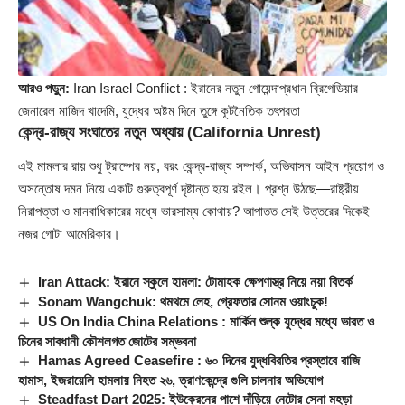
আরও পড়ুন:
Iran Israel Conflict : ইরানের নতুন গোয়েন্দাপ্রধান ব্রিগেডিয়ার
জেনারেল মাজিদ খাদেমি, যুদ্ধের অষ্টম দিনে তুঙ্গে কূটনৈতিক তৎপরতা
কেন্দ্র-রাজ্য সংঘাতের নতুন অধ্যায়
(California Unrest)
এই মামলার রায় শুধু ট্রাম্পের নয়, বরং কেন্দ্র-রাজ্য সম্পর্ক, অভিবাসন আইন প্রয়োগ ও
অসন্তোষ দমন নিয়ে একটি গুরুত্বপূর্ণ দৃষ্টান্ত হয়ে রইল। প্রশ্ন উঠছে—রাষ্ট্রীয়
নিরাপত্তা ও মানবাধিকারের মধ্যে ভারসাম্য কোথায়? আপাতত সেই উত্তরের দিকেই
নজর গোটা আমেরিকার।
Iran Attack: ইরানে স্কুলে হামলা: টোমাহক ক্ষেপণাস্ত্র নিয়ে নয়া বিতর্ক
Sonam Wangchuk: থমথমে লেহ, গ্রেফতার সোনম ওয়াংচুক!
US On India China Relations : মার্কিন শুল্ক যুদ্ধের মধ্যে ভারত ও
চিনের সাবধানী কৌশলগত জোটের সম্ভবনা
Hamas Agreed Ceasefire : ৬০ দিনের যুদ্ধবিরতির প্রস্তাবে রাজি
হামাস, ইজরায়েলি হামলায় নিহত ২৬, ত্রাণকেন্দ্রে গুলি চালনার অভিযোগ
Steadfast Dart 2025: ইউক্রেনের পাশে দাঁড়িয়ে নেটোর সেনা মহড়া