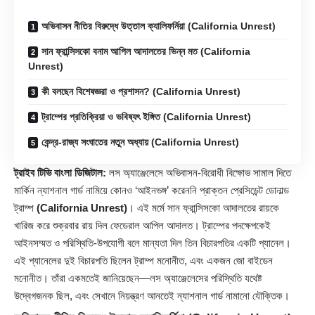
অভিবাসন নীতির বিরুদ্ধে উত্তাল ক্যালিফর্নিয়া (California Unrest)
সান ফ্রান্সিসকো বনাম আপিল আদালতের ভিন্ন মত (California
Unrest)
কী বলছেন বিশেষজ্ঞরা ও প্রশাসন? (California Unrest)
ট্রাম্পের প্রতিক্রিয়া ও ভবিষ্যৎ ইঙ্গিত (California Unrest)
কেন্দ্র-রাজ্য সংঘাতের নতুন অধ্যায় (California Unrest)
ট্রাইব টিভি বাংলা ডিজিটাল:
লস অ্যাঞ্জেলেসে অভিবাসন-বিরোধী বিক্ষোভ সামাল দিতে
মার্কিন ন্যাশনাল গার্ড নামিয়ে কোনও ‘আইনভঙ্গ’ করেননি প্রাক্তন প্রেসিডেন্ট ডোনাল্ড
ট্রাম্প
(California Unrest)
। এই মর্মে সান ফ্রান্সিসকো আদালতের রায়কে
খারিজ করে শুক্রবার রায় দিল ফেডেরাল আপিল আদালত। ট্রাম্পের পদক্ষেপকেই
আইনসম্মত ও পরিস্থিতি-উপযোগী বলে মান্যতা দিল তিন বিচারপতির একটি প্যানেল।
এই প্যানেলের দুই বিচারপতি ছিলেন ট্রাম্প মনোনীত, এবং একজন জো বাইডেন
মনোনীত। তাঁরা একমতেই জানিয়েছেন—লস অ্যাঞ্জেলেসের পরিস্থিতি যথেষ্ট
উদ্বেগজনক ছিল, এবং সেখানে নিয়ন্ত্রণ আনতেই ন্যাশনাল গার্ড নামানো যৌক্তিক।