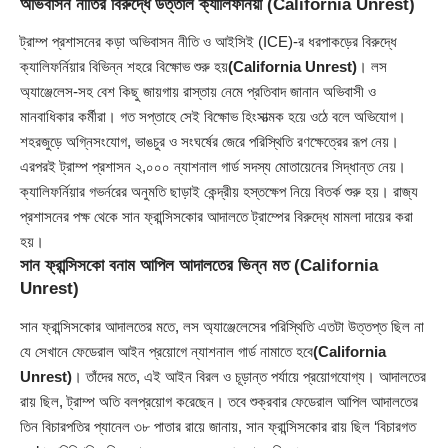
অভিবাসন নীতির বিরুদ্ধে উত্তাল ক্যালিফর্নিয়া
(California Unrest)
ট্রাম্প প্রশাসনের কড়া অভিবাসন নীতি ও আইসিই (ICE)-র ধরপাকড়ের বিরুদ্ধে
ক্যালিফর্নিয়ার বিভিন্ন শহরে বিক্ষোভ শুরু হয়
(California Unrest)
। লস
অ্যাঞ্জেলেস-সহ বেশ কিছু জায়গায় রাস্তায় নেমে প্রতিবাদ জানান অভিবাসী ও
মানবাধিকার কর্মীরা। গত সপ্তাহে সেই বিক্ষোভ হিংসাত্মক হয়ে ওঠে বলে অভিযোগ।
শহরজুড়ে অগ্নিসংযোগ, ভাঙচুর ও সংঘর্ষের জেরে পরিস্থিতি রণক্ষেত্রের রূপ নেয়।
এরপরই ট্রাম্প প্রশাসন ২,০০০ ন্যাশনাল গার্ড সদস্য মোতায়েনের সিদ্ধান্ত নেয়।
ক্যালিফর্নিয়ার গভর্নরের অনুমতি ছাড়াই কেন্দ্রীয় হস্তক্ষেপ নিয়ে বিতর্ক শুরু হয়। রাজ্য
প্রশাসনের পক্ষ থেকে সান ফ্রান্সিসকোর আদালতে ট্রাম্পের বিরুদ্ধে মামলা দায়ের করা
হয়।
সান ফ্রান্সিসকো বনাম আপিল আদালতের ভিন্ন মত
(California
Unrest)
সান ফ্রান্সিসকোর আদালতের মতে, লস অ্যাঞ্জেলেসের পরিস্থিতি এতটা উত্তপ্ত ছিল না
যে সেখানে ফেডেরাল আইন প্রয়োগে ন্যাশনাল গার্ড নামাতে হবে
(California
Unrest)
। তাঁদের মতে, এই আইন বিরল ও চূড়ান্ত পর্যায়ে প্রয়োগযোগ্য। আদালতের
রায় ছিল, ট্রাম্প অতি বলপ্রয়োগ করেছেন। তবে শুক্রবার ফেডেরাল আপিল আদালতের
তিন বিচারপতির প্যানেল ৩৮ পাতার রায়ে জানায়, সান ফ্রান্সিসকোর রায় ছিল ‘বিচারগত