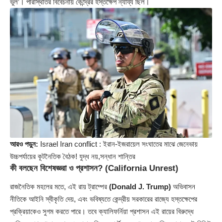
ভুল’। পরিস্থিতির বিবেচনায় কেন্দ্রের হস্তক্ষেপ ন্যায্য ছিল।
আরও পড়ুন:
Israel Iran conflict : ইরান-ইজরায়েল সংঘাতের মাঝে জেনেভায়
উচ্চপর্যায়ের কূটনৈতিক বৈঠক! যুদ্ধ নয়,সন্ধান শান্তির
কী বলছেন বিশেষজ্ঞরা ও প্রশাসন?
(California Unrest)
রাজনৈতিক মহলের মতে, এই রায় ট্রাম্পের
(Donald J. Trump)
অভিবাসন
নীতিকে আইনি স্বীকৃতি দেয়, এবং ভবিষ্যতে কেন্দ্রীয় সরকারের রাজ্যে হস্তক্ষেপের
প্রক্রিয়াকেও সুগম করতে পারে। তবে ক্যালিফর্নিয়া প্রশাসন এই রায়ের বিরুদ্ধে