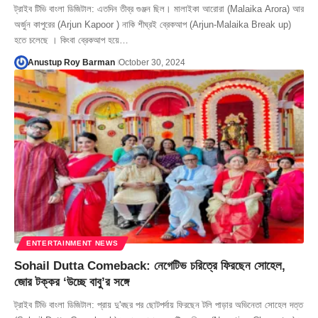
ট্রাইব টিভি বাংলা ডিজিটাল: এতদিন তীব্র গুঞ্জন ছিল। মালাইকা আরোরা (Malaika Arora) আর
অর্জুন কাপুরের (Arjun Kapoor ) নাকি শীঘ্রই ব্রেকআপ (Arjun-Malaika Break up)
হতে চলেছে । কিংবা ব্রেকআপ হয়ে…
Anustup Roy Barman
October 30, 2024
ENTERTAINMENT NEWS
Sohail Dutta Comeback: নেগেটিভ চরিত্রে ফিরছেন সোহেল,
জোর টক্কর ‘উচ্ছে বাবু’র সঙ্গে
ট্রাইব টিভি বাংলা ডিজিটাল: প্রায় দু'বছর পর ছোটপর্দায় ফিরছেন টলি পাড়ার অভিনেতা সোহেল দত্ত