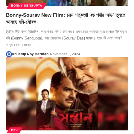
BONNY SENGUPTA
Bonny-Sourav New Film: চরম শত্রুতা! বড় পর্দায় ‘ঝড়’ তুলতে
আসছে বনি-সৌরভ
ট্রাইব টিভি বাংলা ডিজিটাল: আর গলায় গলায় ভাব নয়। এবার চরম শত্রুতা হতে চলেছে টলিপাড়ার
বনি (Bonny Sengupta), আর সৌরভের (Sourav Das) মধ্যে। হঠাৎ কী এমন ঘটল?
বাস্তবে তো দুজনের…
Anustup Roy Barman
November 1, 2024
DEV