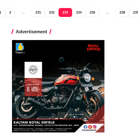
1
2
…
231
232
233
234
235
…
238
23
Advertisement