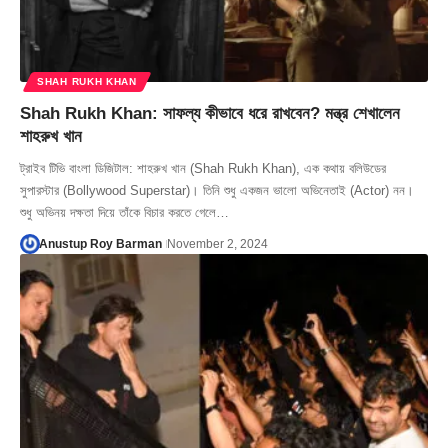
SHAH RUKH KHAN
Shah Rukh Khan: সাফল্য কীভাবে ধরে রাখবেন? মন্ত্র শেখালেন
শাহরুখ খান
ট্রাইব টিভি বাংলা ডিজিটাল: শাহরুখ খান (Shah Rukh Khan), এক কথায় বলিউডের
সুপারস্টার (Bollywood Superstar)। তিনি শুধু একজন ভালো অভিনেতাই (Actor) নন।
শুধু অভিনয় দক্ষতা দিয়ে তাঁকে বিচার করতে গেলে…
Anustup Roy Barman
November 2, 2024