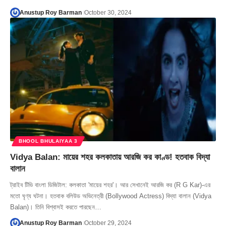
Anustup Roy Barman
October 30, 2024
BHOOL BHULAIYAA 3
Vidya Balan: মায়ের শহর কলকাতায় আরজি কর কাণ্ড! হতবাক বিদ্যা
বালান
ট্রাইব টিভি বাংলা ডিজিটাল: কলকাতা 'মায়ের শহর'। আর সেখানেই আরজি কর (R G Kar)-এর
মতো ঘৃণ্য ঘটনা। হতবাক বলিউড অভিনেত্রী (Bollywood Actress) বিদ্যা বালান (Vidya
Balan)। তিনি বিশ্বাসই করতে পারছেন…
Anustup Roy Barman
October 29, 2024