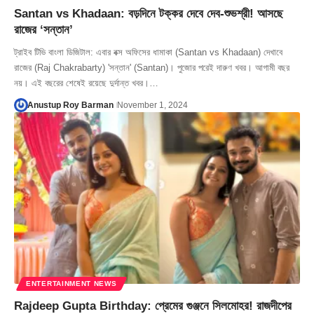
Santan vs Khadaan: বড়দিনে টক্কর দেবে দেব-শুভশ্রী! আসছে
রাজের ‘সন্তান’
ট্রাইব টিভি বাংলা ডিজিটাল: এবার বক্স অফিসের ধামাকা (Santan vs Khadaan) দেখাবে
রাজের (Raj Chakrabarty) 'সন্তান' (Santan)। পুজোর পরেই দারুণ খবর। আগামী বছর
নয়। এই বছরের শেষেই রয়েছে দুর্দান্ত খবর।…
Anustup Roy Barman
November 1, 2024
ENTERTAINMENT NEWS
Rajdeep Gupta Birthday: প্রেমের গুঞ্জনে সিলমোহর! রাজদীপের