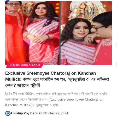
BHOOL BHULAIYAA 3
Exclusive Sreemoyee Chattoraj on Kanchan
Mullick: কাঞ্চন ভূতে সাংঘাতিক ভয় পান, ‘ভুলভুলাইয়া ৩’ এর অভিজ্ঞতা
কেমন? জানালেন শ্রীময়ী
ট্রাইব টিভি বাংলা ডিজিটাল: কাঞ্চন মল্লিক নাকি ভূতে ভয় পান? আর সেই কাঞ্চনই বেশ দাপটের
সঙ্গে অভিনয় করলেন 'ভুলভুলাইয়া ৩' এ ((Exclusive Sreemoyee Chattoraj on
Kanchan Mullick))। 'ভুলভুলাইয়া ৩ 'ছবির…
Anustup Roy Barman
October 29, 2024