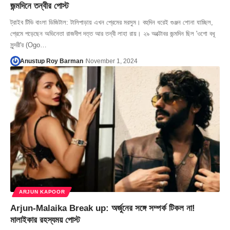
জন্মদিনে তন্বীর পোস্ট
ট্রাইব টিভি বাংলা ডিজিটাল: টালিপাড়ায় এখন প্রেমের মরসুম। বহুদিন ধরেই গুঞ্জন শোনা যাচ্ছিল,
প্রেমে পড়েছেন অভিনেতা রাজদীপ দত্ত আর তন্বী লাহা রায়। ২৯ অক্টোবর জন্মদিন ছিল 'ওগো বধূ
সুন্দরী'র (Ogo…
Anustup Roy Barman
November 1, 2024
ARJUN KAPOOR
Arjun-Malaika Break up: অর্জুনের সঙ্গে সম্পর্ক টিকল না!
মালাইকার রহস্যময় পোস্ট