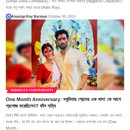
(Sohail Dutta Comeback)। তাও আবার নেগেটিভ চরিত্রে (Negetive Character)।
উচ্ছে বাবু অর্থাৎ আদৃত রায়ের (Adrit Roy)…
Anustup Roy Barman
October 30, 2024
DEBMALYA CHAKRABORTY
One Month Anniversary: মধুমিতার প্রেমের এক মাস! কে আগে
প্রপোজ করেছিলেন? ফাঁস সত্যি
ট্রাইব টিভি বাংলা ডিজিটাল: সদ্য প্রেমে পড়েছেন অভিনেত্রী মধুমিতা সরকার। সময়টা বেশ ভালই
যাচ্ছে তাঁর। বহু দিন পর, বলা ভালো বহু বছর পর মিঙ্গেল। প্রেমের সম্পর্কের এক মাস (One
Month…