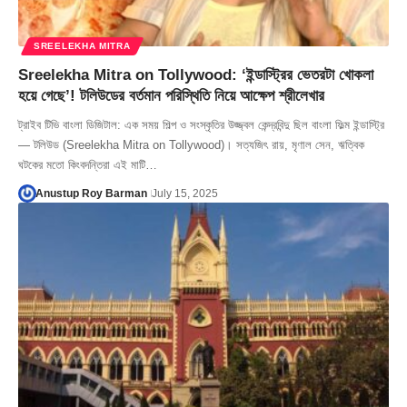
SREELEKHA MITRA
Sreelekha Mitra on Tollywood: ‘ইন্ডাস্ট্রির ভেতরটা খোকলা
হয়ে গেছে’! টলিউডের বর্তমান পরিস্থিতি নিয়ে আক্ষেপ শ্রীলেখার
ট্রাইব টিভি বাংলা ডিজিটাল: এক সময় শিল্প ও সংস্কৃতির উজ্জ্বল কেন্দ্রবিন্দু ছিল বাংলা ফিল্ম ইন্ডাস্ট্রি
— টলিউড (Sreelekha Mitra on Tollywood)। সত্যজিৎ রায়, মৃণাল সেন, ঋত্বিক
ঘটকের মতো কিংবদন্তিরা এই মাটি…
Anustup Roy Barman
July 15, 2025