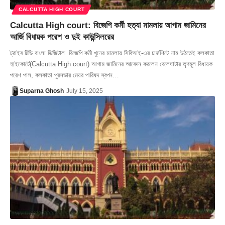
CALCUTTA HIGH COURT
Calcutta High court: বিজেপি কর্মী হত্যা মামলায় আগাম জামিনের
আর্জি বিধায়ক পরেশ ও দুই কাউন্সিলরের
ট্রাইব টিভি বাংলা ডিজিটাল: বিজেপি কর্মী খুনের মামলায় সিবিআই-এর চার্জশিটে নাম উঠতেই কলকাতা
হাইকোর্টে(Calcutta High court) আগাম জামিনের আবেদন করলেন বেলেঘাটার তৃণমূল বিধায়ক
পরেশ পাল, কলকাতা পুরসভার মেয়র পারিষদ স্বপন…
Suparna Ghosh
July 15, 2025