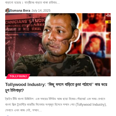
বাড়ানো হয়েছে। যাত্রীদের বাড়তে থাকা চাহিদার…
Sumana Bera
July 14, 2025
TOLLYGUNJ
Tollywood Industry: ‘কিছু বললে বাড়িতে গুন্ডা পাঠাবে!’ কার ভয়ে
চুপ টলিপাড়া?
ট্রাইব টিভি বাংলা ডিজিটাল: এক সময়ের টলিউড আজ ছায়া নিজের গৌরবের! এক সময় যেখানে
বাংলা ফিল্ম ইন্ডাস্ট্রি ভারতীয় সিনেমার অগ্রদূত হিসেবে সম্মান পেত (Tollywood Industry),
সেখানে এখন কাজ নেই, সম্মান…