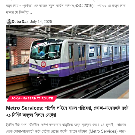
নতুন নিয়োগ প্রক্রিয়া শুরু করেছে স্কুল সার্ভিস কমিশন(SSC 2016)। গত ৩০ মে রাজ্য শিক্ষা
দফতর যে বিজ্ঞপ্তি…
Debu Das
July 14, 2025
JOKA–MAJERHAT ROUTE
Metro Services: পার্পেল লাইনে বাড়ল পরিষেবা, জোকা-মাঝেরহাট রুটে
২১ মিনিট অন্তর মিলবে মেট্রো
ট্রাইব টিভি বাংলা ডিজিটাল: দক্ষিণ কলকাতার যাত্রীদের জন্য স্বস্তির খবর। ১৪ জুলাই, সোমবার
থেকে জোকা-মাঝেরহাট রুটে মেট্রো রেলের পার্পেল লাইনে পরিষেবা (Metro Services) আরও