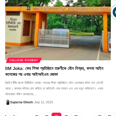
COLLEGE STUDENT
IIM Joka: ফের শিক্ষা প্রতিষ্ঠানে তরুণীকে যৌন নিগ্রহ, কসবা আইন
কলেজের পর এবার আইআইএম জোকা
ট্রাইব টিভি বাংলা ডিজিটাল ডেস্ক: শহরের শিক্ষা প্রতিষ্ঠানে যৌন হেনস্থার ঘটনা যেন লেগেই
আছে। কসবার ঘটনার রেশ কাটতে না কাটতেই ফের সামনে এল এক নতুন অভিযোগ। এবার
ঘটনাস্থল দক্ষিণ কলকাতার…
Suparna Ghosh
July 12, 2025