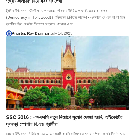
‘থ্রেট কালচার’ নিয়ে সরব শ্রীলেখা
ট্রাইব টিভি বাংলা ডিজিটাল: এক সময়ের গৌরবময় টলিউড আজ নিজের ছায়া মাত্র
(Democracy in Tollywood)। টলিউডের শিল্পীদের আক্ষেপ - এককালে যেখানে বাংলা ফিল্ম
ইন্ডাস্ট্রি ছিল ভারতীয় সিনেমার অগ্রদূত, সেখানে এখন…
Anustup Roy Barman
July 14, 2025
SSC 2016 : এসএসসি নতুন নিয়োগে সুযোগ দেওয়া হয়নি, হাইকোর্টের
দ্বারস্থ স্পেশাল বি.এড প্রার্থীরা!
ট্রাইব টিভি বাংলা ডিজিটাল: ২০১৬ এসএসসি চাকরি বাতিলের মামলায় সুপ্রিম কোর্টের নির্দেশ মতো