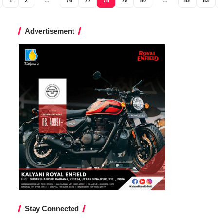
1
2
…
76
77
78
79
80
…
82
83
Advertisement
Stay Connected