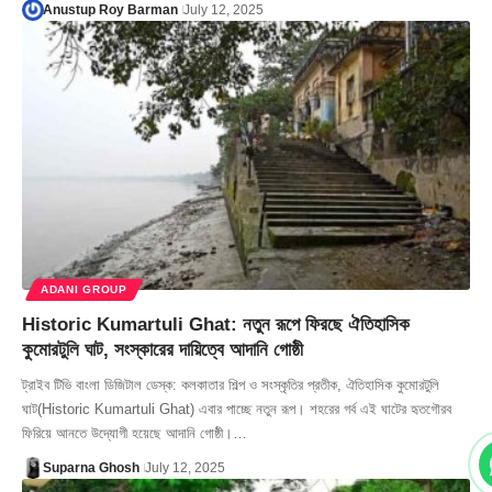
Anustup Roy Barman
July 12, 2025
ADANI GROUP
Historic Kumartuli Ghat: নতুন রূপে ফিরছে ঐতিহাসিক
কুমোরটুলি ঘাট, সংস্কারের দায়িত্বে আদানি গোষ্ঠী
ট্রাইব টিভি বাংলা ডিজিটাল ডেস্ক: কলকাতার শিল্প ও সংস্কৃতির প্রতীক, ঐতিহাসিক কুমোরটুলি
ঘাট(Historic Kumartuli Ghat) এবার পাচ্ছে নতুন রূপ। শহরের গর্ব এই ঘাটের হৃতগৌরব
ফিরিয়ে আনতে উদ্যোগী হয়েছে আদানি গোষ্ঠী।…
Suparna Ghosh
July 12, 2025