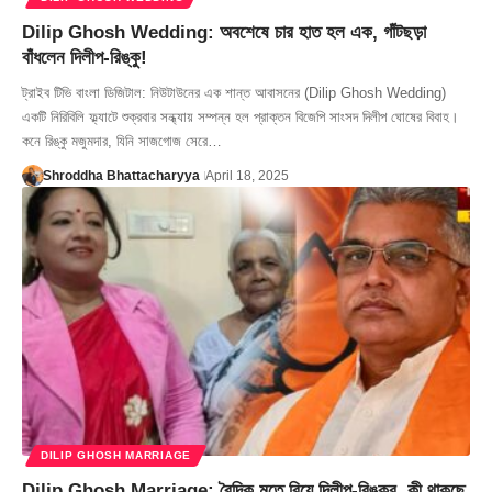
Dilip Ghosh Wedding: অবশেষে চার হাত হল এক, গাঁটছড়া
বাঁধলেন দিলীপ-রিঙ্কু!
ট্রাইব টিভি বাংলা ডিজিটাল: নিউটাউনের এক শান্ত আবাসনের (Dilip Ghosh Wedding)
একটি নিরিবিলি ফ্ল্যাটে শুক্রবার সন্ধ্যায় সম্পন্ন হল প্রাক্তন বিজেপি সাংসদ দিলীপ ঘোষের বিবাহ।
কনে রিঙ্কু মজুমদার, যিনি সাজগোজ সেরে…
Shroddha Bhattacharyya
April 18, 2025
DILIP GHOSH MARRIAGE
Dilip Ghosh Marriage: বৈদিক মতে বিয়ে দিলীপ-রিঙ্কুর, কী থাকছে