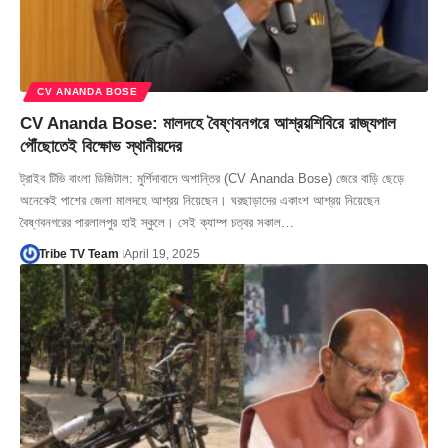
CV ANANDA BOSE
CV Ananda Bose: মালদহে বৈষ্ণবনগরে আশ্রয়শিবিরে রাজ্যপাল
পৌঁছোতেই বিক্ষোভ স্থানীয়দের
ট্রাইব টিভি বাংলা ডিজিটাল: মুর্শিদাবাদে অশান্তির (CV Ananda Bose) জেরে বাড়ি ছেড়ে
অনেকেই পাশের জেলা মালদহে আশ্রয় নিয়েছেন। ঘরছাড়াদের একাংশ আশ্রয় নিয়েছেন
বৈষ্ণবনগরের পারলালপুর হাই স্কুলে। সেই ক্যাম্প চত্বর সকাল…
Tribe TV Team
April 19, 2025