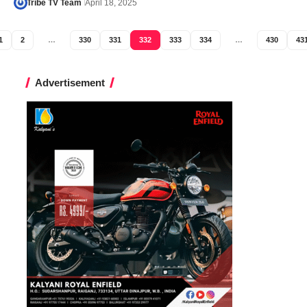
Tribe TV Team
April 18, 2025
1
2
…
330
331
332
333
334
…
430
43
Advertisement