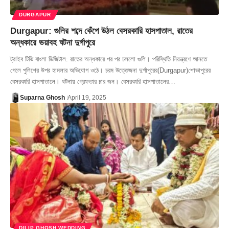
DURGAPUR
Durgapur: গুলির শব্দে কেঁপে উঠল বেসরকারি হাসপাতাল, রাতের
অন্ধকারে ভয়াবহ ঘটনা দুর্গাপুরে
ট্রাইব টিভি বাংলা ডিজিটাল: রাতের অন্ধকারে পর পর চললো গুলি। পরিস্থিতি নিয়ন্ত্রণে আনতে
গেলে পুলিশের উপর হামলার অভিযোগ ওঠে। চরম উত্তেজনা দুর্গাপুরের(Durgapur)শোভাপুরের
বেসরকারি হাসপাতালে। ঘটনায় গ্রেফতার চার জন। বেসরকারি হাসপাতালের…
Suparna Ghosh
April 19, 2025
DILIP GHOSH WEDDING