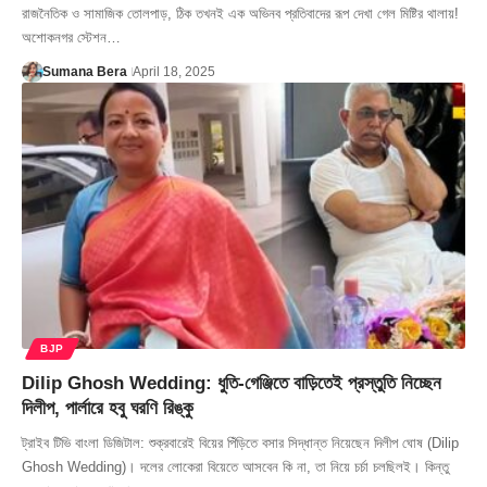
রাজনৈতিক ও সামাজিক তোলপাড়, ঠিক তখনই এক অভিনব প্রতিবাদের রূপ দেখা গেল মিষ্টির থালায়!
অশোকনগর স্টেশন…
Sumana Bera
April 18, 2025
BJP
Dilip Ghosh Wedding: ধুতি-গেঞ্জিতে বাড়িতেই প্রস্তুতি নিচ্ছেন
দিলীপ, পার্লারে হবু ঘরণি রিঙ্কু
ট্রাইব টিভি বাংলা ডিজিটাল: শুক্রবারেই বিয়ের পিঁড়িতে বসার সিদ্ধান্ত নিয়েছেন দিলীপ ঘোষ (Dilip
Ghosh Wedding)। দলের লোকেরা বিয়েতে আসবেন কি না, তা নিয়ে চর্চা চলছিলই। কিন্তু