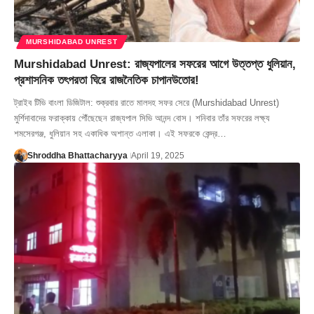
MURSHIDABAD UNREST
Murshidabad Unrest: রাজ্যপালের সফরের আগে উত্তপ্ত ধুলিয়ান,
প্রশাসনিক তৎপরতা ঘিরে রাজনৈতিক চাপানউতোর!
ট্রাইব টিভি বাংলা ডিজিটাল: শুক্রবার রাতে মালদহ সফর সেরে (Murshidabad Unrest)
মুর্শিদাবাদের ফরাক্কায় পৌঁছেছেন রাজ্যপাল সিভি আনন্দ বোস। শনিবার তাঁর সফরের লক্ষ্য
শমসেরগঞ্জ, ধুলিয়ান সহ একাধিক অশান্ত এলাকা। এই সফরকে কেন্দ্র…
Shroddha Bhattacharyya
April 19, 2025