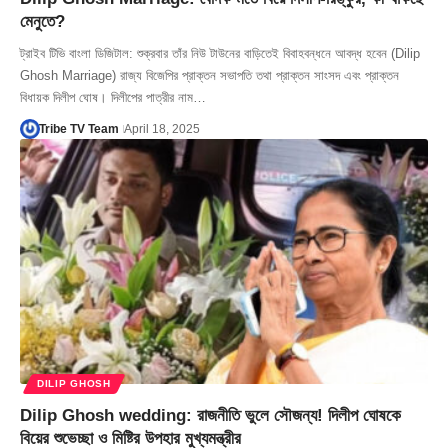
মেনুতে?
ট্রাইব টিভি বাংলা ডিজিটাল: শুক্রবার তাঁর নিউ টাউনের বাড়িতেই বিবাহবন্ধনে আবদ্ধ হবেন (Dilip
Ghosh Marriage) রাজ্য বিজেপির প্রাক্তন সভাপতি তথা প্রাক্তন সাংসদ এবং প্রাক্তন
বিধায়ক দিলীপ ঘোষ। দিলীপের পাত্রীর নাম…
Tribe TV Team
April 18, 2025
DILIP GHOSH
Dilip Ghosh wedding: রাজনীতি ভুলে সৌজন্য! দিলীপ ঘোষকে
বিয়ের শুভেচ্ছা ও মিষ্টির উপহার মুখ্যমন্ত্রীর