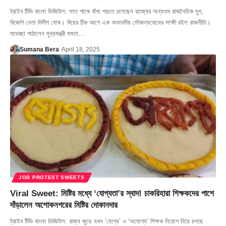
ট্রাইব টিভি বাংলা ডিজিটাল: সাত পাকে বাঁধা পড়তে চলেছেন রাজ্যের অন্যতম রাজনৈতিক মুখ,
বিজেপি নেতা দিলীপ ঘোষ। বিয়ের ঠিক আগে এক অভাবনীয় সৌজন্যবোধের সাক্ষী রইল রাজনীতি।
শুভেচ্ছা পাঠালেন মুখ্যমন্ত্রী মমতা…
Sumana Bera
April 18, 2025
JOB PROTEST SWEETS
Viral Sweet: মিষ্টির মধ্যে ‘যোগ্যতা’র স্বাদ! চাকরিহারা শিক্ষকদের পাশে
দাঁড়ালেন অশোকনগরের মিষ্টির দোকানদার
ট্রাইব টিভি বাংলা ডিজিটাল: রাজ্য জুড়ে যখন ‘যোগ্য’ ও ‘অযোগ্য’ শিক্ষক নিয়োগ নিয়ে চলছে