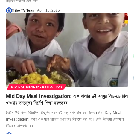
শুক্রবার সকালে দেখা গেল…
Tribe TV Team
April 18, 2025
MID DAY MEAL INVESTIGATION
Mid Day Meal Investigation: এক থালায় দুই বন্ধুর মিড-ডে মিল
খাওয়ায় তদন্তের নির্দেশ শিক্ষা দফতরের
ট্রাইব টিভি বাংলা ডিজিটাল: কিছুদিন আগে দুই বন্ধু যখন মিড–ডে মিলের (Mid Day Meal
Investigation) খাবার এক সঙ্গে খাচ্ছিল তখন তার ভিডিয়ো করা হয়। সেই ভিডিয়ো সোশ্যাল
মিডিয়ায় আপলোড করা…